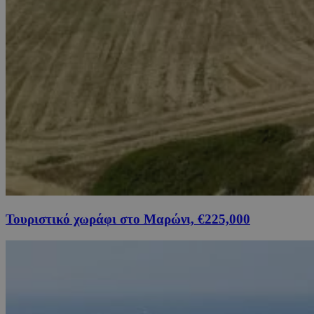
Τουριστικό χωράφι στο Μαρώνι, €225,000