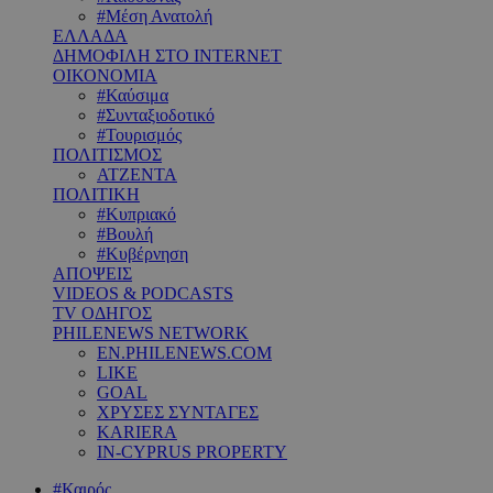
#Μέση Ανατολή
ΕΛΛΑΔΑ
ΔΗΜΟΦΙΛΗ ΣΤΟ INTERNET
ΟΙΚΟΝΟΜΙΑ
#Καύσιμα
#Συνταξιοδοτικό
#Τουρισμός
ΠΟΛΙΤΙΣΜΟΣ
ΑΤΖΕΝΤΑ
ΠΟΛΙΤΙΚΗ
#Κυπριακό
#Βουλή
#Κυβέρνηση
ΑΠΟΨΕΙΣ
VIDEOS & PODCASTS
TV ΟΔΗΓΟΣ
PHILENEWS NETWORK
EN.PHILENEWS.COM
LIKE
GOAL
ΧΡΥΣΕΣ ΣΥΝΤΑΓΕΣ
KARIERA
IN-CYPRUS PROPERTY
#Καιρός