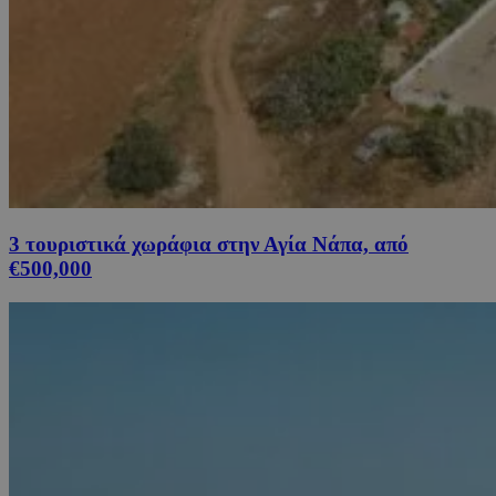
3 τουριστικά χωράφια στην Αγία Νάπα, από
€500,000