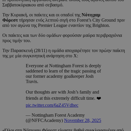
Σαββατοκύριακου από σεβασμό.
Την Κυριακή, οι παίκτες και οι οπαδοί της
Νότιγχαμ
Φόρεστ
τήρησαν ενός λεπτού σιγή στο Forest’s City Ground πριν
από τον αγώνα της Premier League εναντίον της Brighton.
Οι παίκτες και των δύο ομάδων φορούσαν μαύρα περιβραχιόνια
προς τιμήν του.
Την Παρασκευή (28/11) η ομάδα αποχαιρέτησε τον πρώην παίκτη
της με μία συγκινητική ανάρτηση στο Χ:
Everyone at Nottingham Forest is deeply
saddened to learn of the tragic passing of
our former academy goalkeeper Josh
Travis.
Our thoughts are with Josh’s family and
friends at this extremely difficult time. ❤️
pic.twitter.com/6aZ45Vdhec
— Nottingham Forest Academy
(@NFFCAcademy)
November 28, 2025
«Όλοι στη Νότιγχαμ Φόρεστ είμαστε βαθιά συγκλονισμένοι από