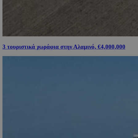
3 τουριστικά χωράφια στην Αλαμινό, €4,000,000