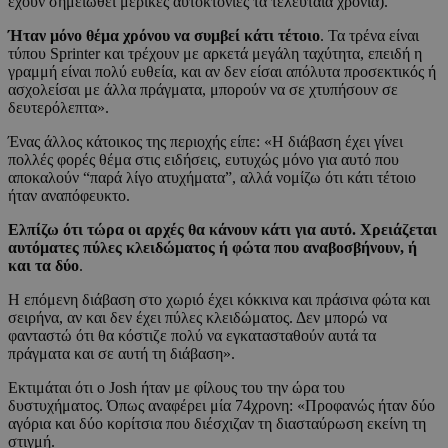
έχουν σημειωθεί μερικές αυτοκτονίες τα τελευταία χρόνια).
Ήταν μόνο θέμα χρόνου να συμβεί κάτι τέτοιο
. Τα τρένα είναι
τύπου Sprinter και τρέχουν με αρκετά μεγάλη ταχύτητα, επειδή η
γραμμή είναι πολύ ευθεία, και αν δεν είσαι απόλυτα προσεκτικός ή
ασχολείσαι με άλλα πράγματα, μπορούν να σε χτυπήσουν σε
δευτερόλεπτα».
Ένας άλλος κάτοικος της περιοχής είπε: «Η διάβαση έχει γίνει
πολλές φορές θέμα στις ειδήσεις, ευτυχώς μόνο για αυτό που
αποκαλούν “παρά λίγο ατυχήματα”, αλλά νομίζω ότι κάτι τέτοιο
ήταν αναπόφευκτο.
Ελπίζω ότι τώρα οι αρχές θα κάνουν κάτι για αυτό. Χρειάζεται
αυτόματες πύλες κλειδώματος ή φώτα που αναβοσβήνουν, ή
και τα δύο
.
Η επόμενη διάβαση στο χωριό έχει κόκκινα και πράσινα φώτα και
σειρήνα, αν και δεν έχει πύλες κλειδώματος. Δεν μπορώ να
φανταστώ ότι θα κόστιζε πολύ να εγκατασταθούν αυτά τα
πράγματα και σε αυτή τη διάβαση».
Εκτιμάται ότι ο Josh ήταν με φίλους του την ώρα του
δυστυχήματος. Όπως αναφέρει μία 74χρονη: «Προφανώς ήταν δύο
αγόρια και δύο κορίτσια που διέσχιζαν τη διασταύρωση εκείνη τη
στιγμή.