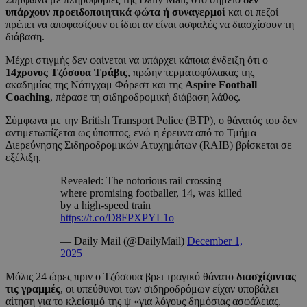
υπάρχουν προειδοποιητικά φώτα ή συναγερμοί
και οι πεζοί
πρέπει να αποφασίζουν οι ίδιοι αν είναι ασφαλές να διασχίσουν τη
διάβαση.
Μέχρι στιγμής δεν φαίνεται να υπάρχει κάποια ένδειξη ότι ο
14χρονος Τζόσουα Τράβις
, πρώην τερματοφύλακας της
ακαδημίας της Νότιγχαμ Φόρεστ και της
Aspire Football
Coaching
, πέρασε τη σιδηροδρομική διάβαση λάθος.
Σύμφωνα με την British Transport Police (BTP), ο θάνατός του δεν
αντιμετωπίζεται ως ύποπτος, ενώ η έρευνα από το Τμήμα
Διερεύνησης Σιδηροδρομικών Ατυχημάτων (RAIB) βρίσκεται σε
εξέλιξη.
Revealed: The notorious rail crossing
where promising footballer, 14, was killed
by a high-speed train
https://t.co/D8FPXPYL1o
— Daily Mail (@DailyMail)
December 1,
2025
Μόλις 24 ώρες πριν ο Τζόσουα βρει τραγικό θάνατο
διασχίζοντας
τις γραμμές
, οι υπεύθυνοι των σιδηροδρόμων είχαν υποβάλει
αίτηση για το κλείσιμό της ψ «για λόγους δημόσιας ασφάλειας,