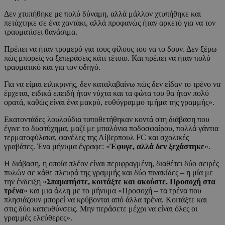
Δεν χτυπήθηκε με πολύ δύναμη, αλλά μάλλον χτυπήθηκε και
πετάχτηκε σε ένα χαντάκι, αλλά προφανώς ήταν αρκετό για να τον
τραυματίσει θανάσιμα.
Πρέπει να ήταν τρομερό για τους φίλους του να το δουν. Δεν ξέρω
πώς μπορείς να ξεπεράσεις κάτι τέτοιο. Και πρέπει να ήταν πολύ
τραυματικό και για τον οδηγό.
Για να είμαι ειλικρινής, δεν καταλαβαίνω πώς δεν είδαν το τρένο να
έρχεται, ειδικά επειδή ήταν νύχτα και τα φώτα του θα ήταν πολύ
ορατά, καθώς είναι ένα μακρύ, ευθύγραμμο τμήμα της γραμμής».
Εκατοντάδες λουλούδια τοποθετήθηκαν κοντά στη διάβαση που
έγινε το δυστύχημα, μαζί με μπαλόνια ποδοσφαίρου, πολλά γάντια
τερματοφύλακα, φανέλες της Λίβερπουλ FC και σχολικές
γραβάτες. Ένα μήνυμα έγραφε: «
Έφυγε, αλλά δεν ξεχάστηκε
».
Η διάβαση, η οποία πλέον είναι περιφραγμένη, διαθέτει δύο σειρές
πυλών σε κάθε πλευρά της γραμμής και δύο πινακίδες – η μία με
την ένδειξη «
Σταματήστε, κοιτάξτε και ακούστε. Προσοχή στα
τρένα
» και μια άλλη με το μήνυμα «Προσοχή – τα τρένα που
πλησιάζουν μπορεί να κρύβονται από άλλα τρένα. Κοιτάξτε και
στις δύο κατευθύνσεις. Μην περάσετε μέχρι να είναι όλες οι
γραμμές ελεύθερες».