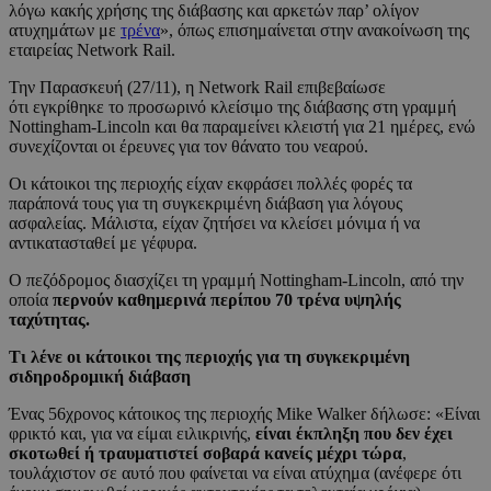
λόγω κακής χρήσης της διάβασης και αρκετών παρ’ ολίγον
ατυχημάτων με
τρένα
», όπως επισημαίνεται στην ανακοίνωση της
εταιρείας Network Rail.
Την Παρασκευή (27/11), η Network Rail επιβεβαίωσε
ότι εγκρίθηκε το προσωρινό κλείσιμο της διάβασης στη γραμμή
Nottingham-Lincoln και θα παραμείνει κλειστή για 21 ημέρες, ενώ
συνεχίζονται οι έρευνες για τον θάνατο του νεαρού.
Οι κάτοικοι της περιοχής είχαν εκφράσει πολλές φορές τα
παράπονά τους για τη συγκεκριμένη διάβαση για λόγους
ασφαλείας. Μάλιστα, είχαν ζητήσει να κλείσει μόνιμα ή να
αντικατασταθεί με γέφυρα.
Ο πεζόδρομος διασχίζει τη γραμμή Nottingham-Lincoln, από την
οποία
περνούν καθημερινά περίπου 70 τρένα υψηλής
ταχύτητας.
Τι λένε οι κάτοικοι της περιοχής για τη συγκεκριμένη
σιδηροδρομική διάβαση
Ένας 56χρονος κάτοικος της περιοχής Mike Walker δήλωσε: «Είναι
φρικτό και, για να είμαι ειλικρινής,
είναι έκπληξη που δεν έχει
σκοτωθεί ή τραυματιστεί σοβαρά κανείς μέχρι τώρα
,
τουλάχιστον σε αυτό που φαίνεται να είναι ατύχημα (ανέφερε ότι