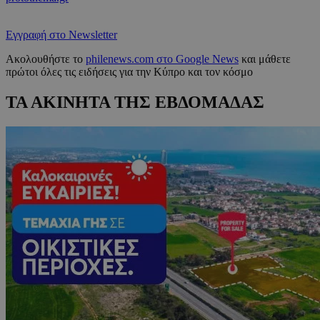
Εγγραφή στο Newsletter
Ακολουθήστε το
philenews.com στο Google News
και μάθετε
πρώτοι όλες τις ειδήσεις για την Κύπρο και τον κόσμο
ΤΑ ΑΚΙΝΗΤΑ ΤΗΣ ΕΒΔΟΜΑΔΑΣ