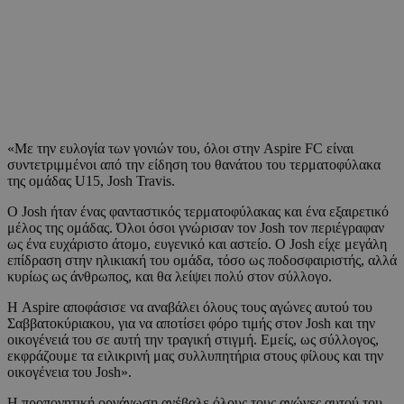
«Με την ευλογία των γονιών του, όλοι στην Aspire FC είναι
συντετριμμένοι από την είδηση του θανάτου του τερματοφύλακα
της ομάδας U15, Josh Travis.
Ο Josh ήταν ένας φανταστικός τερματοφύλακας και ένα εξαιρετικό
μέλος της ομάδας. Όλοι όσοι γνώρισαν τον Josh τον περιέγραφαν
ως ένα ευχάριστο άτομο, ευγενικό και αστείο. Ο Josh είχε μεγάλη
επίδραση στην ηλικιακή του ομάδα, τόσο ως ποδοσφαιριστής, αλλά
κυρίως ως άνθρωπος, και θα λείψει πολύ στον σύλλογο.
Η Aspire αποφάσισε να αναβάλει όλους τους αγώνες αυτού του
Σαββατοκύριακου, για να αποτίσει φόρο τιμής στον Josh και την
οικογένειά του σε αυτή την τραγική στιγμή. Εμείς, ως σύλλογος,
εκφράζουμε τα ειλικρινή μας συλλυπητήρια στους φίλους και την
οικογένεια του Josh».
Η προπονητική οργάνωση ανέβαλε όλους τους αγώνες αυτού του