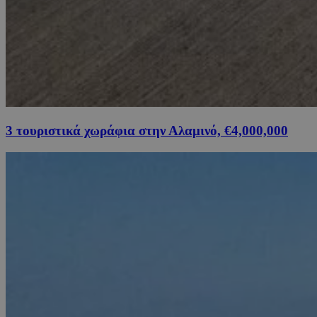
3 τουριστικά χωράφια στην Αλαμινό, €4,000,000