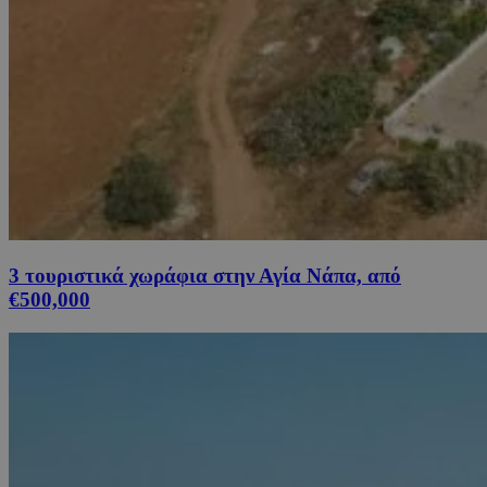
3 τουριστικά χωράφια στην Αγία Νάπα, από
€500,000