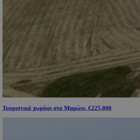
Τουριστικό χωράφι στο Μαρώνι, €225,000