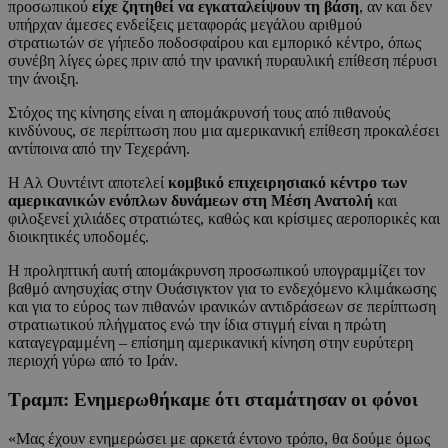
προσωπικού
είχε ζητηθεί να εγκαταλείψουν τη βάση
, αν και δεν
υπήρχαν άμεσες ενδείξεις μεταφοράς μεγάλου αριθμού
στρατιωτών σε γήπεδο ποδοσφαίρου και εμπορικό κέντρο, όπως
συνέβη λίγες ώρες πριν από την ιρανική πυραυλική επίθεση πέρυσι
την άνοιξη.
Στόχος της κίνησης είναι η απομάκρυνσή τους από πιθανούς
κινδύνους, σε περίπτωση που μια αμερικανική επίθεση προκαλέσει
αντίποινα από την Τεχεράνη.
Η Αλ Ουντέιντ αποτελεί
κομβικό επιχειρησιακό κέντρο των
αμερικανικών ενόπλων δυνάμεων στη Μέση Ανατολή
και
φιλοξενεί χιλιάδες στρατιώτες, καθώς και κρίσιμες αεροπορικές και
διοικητικές υποδομές.
Η προληπτική αυτή απομάκρυνση προσωπικού υπογραμμίζει τον
βαθμό ανησυχίας στην Ουάσιγκτον για το ενδεχόμενο κλιμάκωσης
και για το εύρος των πιθανών ιρανικών αντιδράσεων σε περίπτωση
στρατιωτικού πλήγματος ενώ την ίδια στιγμή είναι η πρώτη
καταγεγραμμένη – επίσημη αμερικανική κίνηση στην ευρύτερη
περιοχή γύρω από το Ιράν.
Τραμπ: Ενημερωθήκαμε ότι σταμάτησαν οι φόνοι
«Μας έχουν ενημερώσει με αρκετά έντονο τρόπο, θα δούμε όμως