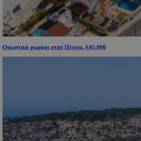
Οικιστικό χωράφι στην Πέγεια, €45,000