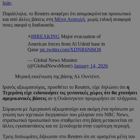
Ιράν
.
Παράλληλα, το Reuters αναφέρει ότι απομακρύνεται προσωπικό
και από άλλες βάσεις στη
Μέση Ανατολή,
χωρίς ειδική αναφορά
ποιες αφορά η διαδικασία.
⚡️
#BREAKING
Major evacuation of
American forces from Al Udeid base in
Qatar
pic.twitter.com/XDNR6N8iO8
— Global News Monitor
(@GlobalNewsMontr)
January 14, 2026
Μερική εκκένωση της βάσης Αλ Ουντέιντ.
Ιρανός αξιωματούχος, προσθέτει το Reuters, είχε δηλώσει ότι
η
Τεχεράνη είχε ειδοποιήσει τις γειτονικές χώρες ότι θα χτυπήσει
αμερικανικές βάσεις
αν η Ουάσινγκτον προχωρήσει σε πλήγματα.
Σύμφωνα με Αμερικανό αξιωματούχο και ακόμη ένα πρόσωπο με
γνώση των σχετικών διεργασιών που μίλησαν στο NBC News,
στρατιωτικό προσωπικό που σταθμεύει στη βάση μετακινείται σε
άλλες εγκαταστάσεις και σε ξενοδοχεία στην ευρύτερη περιοχή.
Τρεις διπλωμάτες δήλωσαν στο Reuters ότι σε ορισμένα μέλη του