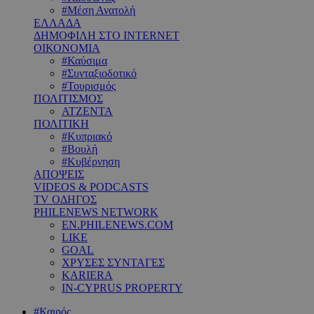
#Μέση Ανατολή
ΕΛΛΑΔΑ
ΔΗΜΟΦΙΛΗ ΣΤΟ INTERNET
ΟΙΚΟΝΟΜΙΑ
#Καύσιμα
#Συνταξιοδοτικό
#Τουρισμός
ΠΟΛΙΤΙΣΜΟΣ
ΑΤΖΕΝΤΑ
ΠΟΛΙΤΙΚΗ
#Κυπριακό
#Βουλή
#Κυβέρνηση
ΑΠΟΨΕΙΣ
VIDEOS & PODCASTS
TV ΟΔΗΓΟΣ
PHILENEWS NETWORK
EN.PHILENEWS.COM
LIKE
GOAL
ΧΡΥΣΕΣ ΣΥΝΤΑΓΕΣ
KARIERA
IN-CYPRUS PROPERTY
#Καιρός