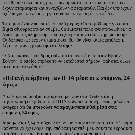
πού θα πάει όλο αυτό, μας είπαν όμως ότι οι σκοτωμοί στο Ιράν
έχουν σταματήσει και συνεχίζουν να σταματούν. Και δεν υπάρχουν
σχέδια για εκτελέσεις ή για κάποια εκτέλεση ή εκτελέσεις.
Έτσι μου έχουν πει αυτό το καλό μέρος. Θα το μάθουμε για αυτό.
Είμαι σίγουρος ότι αν συμβεί, θα είμαστε πολύ αναστατωμένοι, να
δώσουμε τις πληροφορίες που έχουμε και να σας ενημερώσουμε.
Οι δολοφονίες έχουν σταματήσει, δεν θα γίνει καμία εκτέλεση.
Σήμερα ήταν η μέρα της εκτέλεσης».
Ο Αμερικανός πρόεδρος φαίνεται ότι αναφέρεται στον Ερφάν
Σολτανί, ο οποίος επρόκειτο να εκτελεστεί σήμερα, φαίνεται όμως
ότι αυτό αναβλήθηκε.
«Πιθανή επέμβαση των ΗΠΑ μέσα στις επόμενες 24
ώρες»
Δύο Ευρωπαίοι αξιωματούχοι δήλωσαν στο Reuters ότι η
στρατιωτική επέμβαση των ΗΠΑ φαίνεται πιθανή – ένας, μάλιστα,
ανέφερε ότι
θα μπορούσε να πραγματοποιηθεί μέσα στις
επόμενες 24 ώρες
.
Ισραηλινός αξιωματούχος δήλωσε από την πλευρά του ότι ο Τραμπ
φαίνεται να έχει λάβει την απόφαση να επέμβει, αν και το εύρος και
ο χρόνος της επέμβασης ακόμη δεν έχουν καθοριστεί.