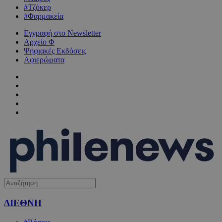
#Τζόκερ
#Φαρμακεία
Εγγραφή στο Newsletter
Αρχείο Φ
Ψηφιακές Εκδόσεις
Αφιερώματα
ΔΙΕΘΝΗ