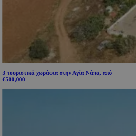
3 τουριστικά χωράφια στην Αγία Νάπα, από
€500,000