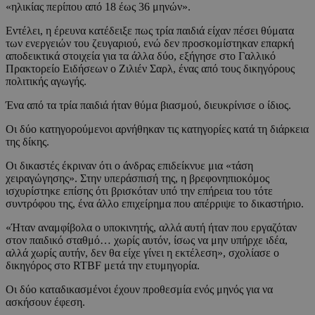
«ηλικίας περίπου από 18 έως 36 μηνών».
Εντέλει, η έρευνα κατέδειξε πως τρία παιδιά είχαν πέσει θύματα
των ενεργειών του ζευγαριού, ενώ δεν προσκομίστηκαν επαρκή
αποδεικτικά στοιχεία για τα άλλα δύο, εξήγησε στο Γαλλικό
Πρακτορείο Ειδήσεων ο Ζιλιέν Σαρλ, ένας από τους δικηγόρους
πολιτικής αγωγής.
Ένα από τα τρία παιδιά ήταν θύμα βιασμού, διευκρίνισε ο ίδιος.
Οι δύο κατηγορούμενοι αρνήθηκαν τις κατηγορίες κατά τη διάρκεια
της δίκης.
Οι δικαστές έκριναν ότι ο άνδρας επιδείκνυε μια «τάση
χειραγώγησης». Στην υπεράσπισή της, η βρεφονηπιοκόμος
ισχυρίστηκε επίσης ότι βρισκόταν υπό την επήρεια του τότε
συντρόφου της, ένα άλλο επιχείρημα που απέρριψε το δικαστήριο.
«Ήταν αναμφίβολα ο υποκινητής, αλλά αυτή ήταν που εργαζόταν
στον παιδικό σταθμό… χωρίς αυτόν, ίσως να μην υπήρχε ιδέα,
αλλά χωρίς αυτήν, δεν θα είχε γίνει η εκτέλεση», σχολίασε ο
δικηγόρος στο RTBF μετά την ετυμηγορία.
Οι δύο καταδικασμένοι έχουν προθεσμία ενός μηνός για να
ασκήσουν έφεση.