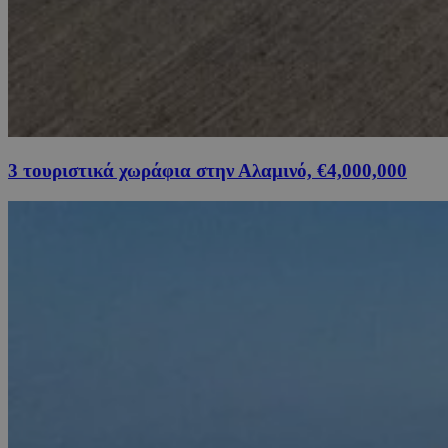
3 τουριστικά χωράφια στην Αλαμινό, €4,000,000