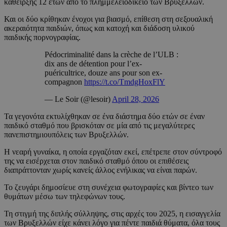
κάθειρξης 12 ετών από το πλημμελειοδικείο των Βρυξελλών.
Και οι δύο κρίθηκαν ένοχοι για βιασμό, επίθεση στη σεξουαλική
ακεραιότητα παιδιών, όπως και κατοχή και διάδοση υλικού
παιδικής πορνογραφίας.
Pédocriminalité dans la crèche de l’ULB :
dix ans de détention pour l’ex-
puéricultrice, douze ans pour son ex-
compagnon
https://t.co/TmdgHoxFlY
— Le Soir (@lesoir)
April 28, 2026
Τα γεγονότα εκτυλίχθηκαν σε ένα διάστημα δύο ετών σε έναν
παιδικό σταθμό που βρισκόταν σε μία από τις μεγαλύτερες
πανεπιστημιουπόλεις των Βρυξελλών.
Η νεαρή γυναίκα, η οποία εργαζόταν εκεί, επέτρεπε στον σύντροφό
της να εισέρχεται στον παιδικό σταθμό όπου οι επιθέσεις
διαπράττονταν χωρίς κανείς άλλος ενήλικας να είναι παρών.
Το ζευγάρι δημοσίευε στη συνέχεια φωτογραφίες και βίντεο των
θυμάτων μέσω των τηλεφώνων τους.
Τη στιγμή της διπλής σύλληψης, στις αρχές του 2025, η εισαγγελία
των Βρυξελλών είχε κάνει λόγο για πέντε παιδιά θύματα, όλα τους