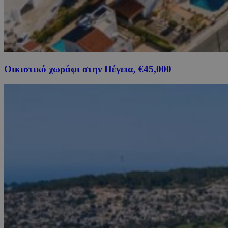
Οικιστικό χωράφι στην Πέγεια, €45,000