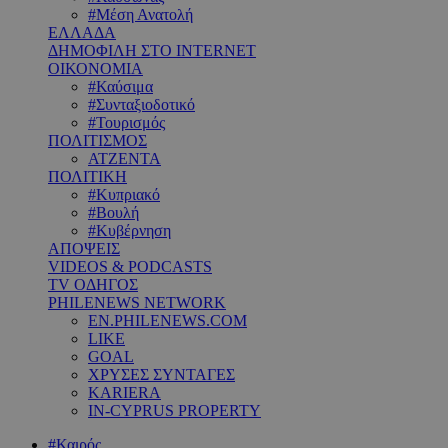
#Μέση Ανατολή
ΕΛΛΑΔΑ
ΔΗΜΟΦΙΛΗ ΣΤΟ INTERNET
ΟΙΚΟΝΟΜΙΑ
#Καύσιμα
#Συνταξιοδοτικό
#Τουρισμός
ΠΟΛΙΤΙΣΜΟΣ
ΑΤΖΕΝΤΑ
ΠΟΛΙΤΙΚΗ
#Κυπριακό
#Βουλή
#Κυβέρνηση
ΑΠΟΨΕΙΣ
VIDEOS & PODCASTS
TV ΟΔΗΓΟΣ
PHILENEWS NETWORK
EN.PHILENEWS.COM
LIKE
GOAL
ΧΡΥΣΕΣ ΣΥΝΤΑΓΕΣ
KARIERA
IN-CYPRUS PROPERTY
#Καιρός