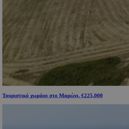
Τουριστικό χωράφι στο Μαρώνι, €225,000