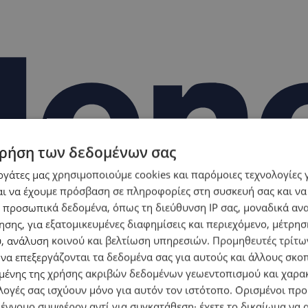
ρήση των δεδομένων σας
εργάτες μας χρησιμοποιούμε cookies και παρόμοιες τεχνολογίες 
ι να έχουμε πρόσβαση σε πληροφορίες στη συσκευή σας και να
 προσωπικά δεδομένα, όπως τη διεύθυνση IP σας, μοναδικά αν
σης, για εξατομικευμένες διαφημίσεις και περιεχόμενο, μέτρη
υ, ανάλυση κοινού και βελτίωση υπηρεσιών.
Προμηθευτές τρίτων
 να επεξεργάζονται τα δεδομένα σας για αυτούς και άλλους σκο
ένης της χρήσης ακριβών δεδομένων γεωεντοπισμού και χαρα
λογές σας ισχύουν μόνο για αυτόν τον ιστότοπο. Ορισμένοι πρ
 έννομο συμφέρον αντί για συγκατάθεση· έχετε το δικαίωμα να α