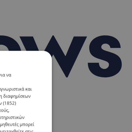
για να
αγνωριστικά και
ση διαφημίσεων
 (1852)
πούς,
κτηριστικών
ομηθευτές μπορεί
ντιταχθείτε στις