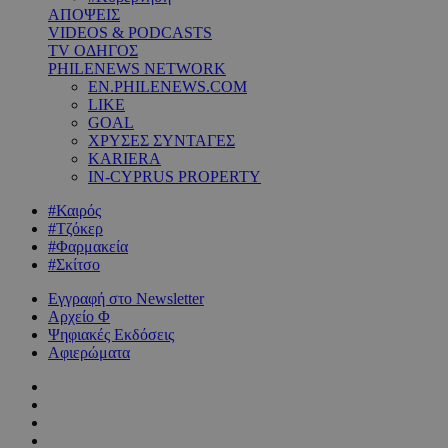
ΑΠΟΨΕΙΣ
VIDEOS & PODCASTS
TV ΟΔΗΓΟΣ
PHILENEWS NETWORK
EN.PHILENEWS.COM
LIKE
GOAL
ΧΡΥΣΕΣ ΣΥΝΤΑΓΕΣ
KARIERA
IN-CYPRUS PROPERTY
#Καιρός
#Τζόκερ
#Φαρμακεία
#Σκίτσο
Εγγραφή στο Newsletter
Αρχείο Φ
Ψηφιακές Εκδόσεις
Αφιερώματα