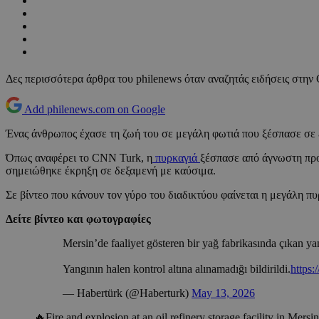
Δες περισσότερα άρθρα του philenews όταν αναζητάς ειδήσεις στην
Add philenews.com on Google
Ένας άνθρωπος έχασε τη ζωή του σε μεγάλη φωτιά που ξέσπασε σε 
Όπως αναφέρει το CNN Turk, η
πυρκαγιά
ξέσπασε από άγνωστη προς
σημειώθηκε έκρηξη σε δεξαμενή με καύσιμα.
Σε βίντεο που κάνουν τον γύρο του διαδικτύου φαίνεται η μεγάλη π
Δείτε βίντεο και φωτογραφίες
Mersin’de faaliyet gösteren bir yağ fabrikasında çıkan yan
Yangının halen kontrol altına alınamadığı bildirildi.
https
— Habertürk (@Haberturk)
May 13, 2026
🔥Fire and explosion at an oil refinery storage facility in Mersi