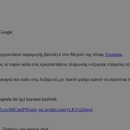
 Google
εργοστάσιο παραγωγής βιοντίζελ στο Μερσίν της νότιας
Τουρκίας
.
 το παρόν αιτία στις εγκαταστάσεις πλήρωσης ενέργειας εταιρείας στ
υρκαγιά που καίει στις δεξαμενές με πυκνό μαύρο καπνό να υψώνεται 
gında bir işçi hayatını kaybetti.
://t.co/sMCmrPWzmv
pic.twitter.com/yLKVqAlgwl
n, Türkiye: one person died.