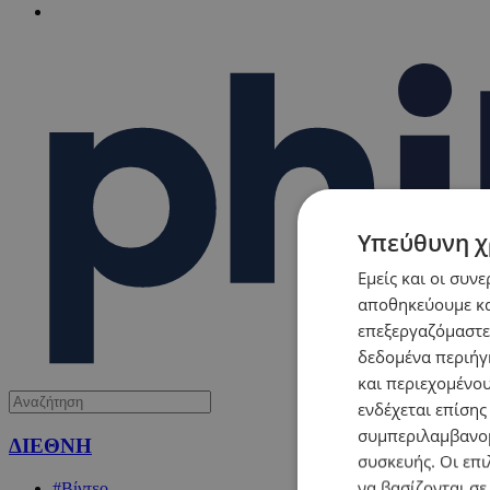
Υπεύθυνη χ
Εμείς και οι συν
αποθηκεύουμε κα
επεξεργαζόμαστε
δεδομένα περιήγη
και περιεχομένο
ενδέχεται επίσης
συμπεριλαμβανομ
ΔΙΕΘΝΗ
συσκευής. Οι επι
να βασίζονται σε
#Βίντεο