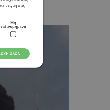
τε στιγμή στις
Μη
ταξινομημενα
ΔΟΧΗ ΟΛΩΝ