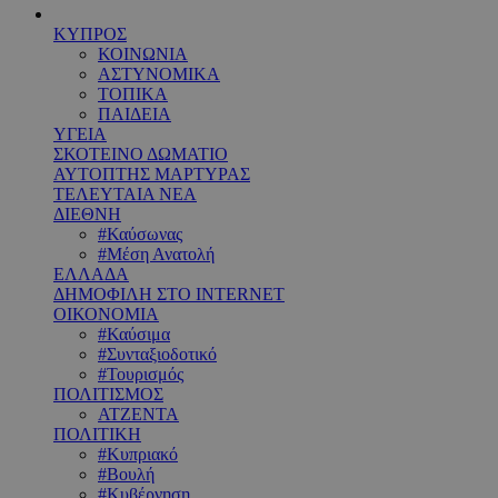
ΚΥΠΡΟΣ
ΚΟΙΝΩΝΙΑ
ΑΣΤΥΝΟΜΙΚΑ
ΤΟΠΙΚΑ
ΠΑΙΔΕΙΑ
ΥΓΕΙΑ
ΣΚΟΤΕΙΝΟ ΔΩΜΑΤΙΟ
ΑΥΤΟΠΤΗΣ ΜΑΡΤΥΡΑΣ
ΤΕΛΕΥΤΑΙΑ ΝΕΑ
ΔΙΕΘΝΗ
#Καύσωνας
#Μέση Ανατολή
ΕΛΛΑΔΑ
ΔΗΜΟΦΙΛΗ ΣΤΟ INTERNET
ΟΙΚΟΝΟΜΙΑ
#Καύσιμα
#Συνταξιοδοτικό
#Τουρισμός
ΠΟΛΙΤΙΣΜΟΣ
ΑΤΖΕΝΤΑ
ΠΟΛΙΤΙΚΗ
#Κυπριακό
#Βουλή
#Κυβέρνηση