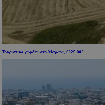
Τουριστικό χωράφι στο Μαρώνι, €225,000