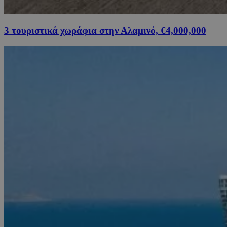
3 τουριστικά χωράφια στην Αλαμινό, €4,000,000