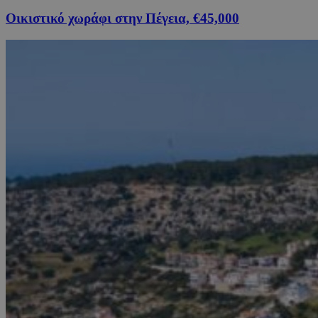
Οικιστικό χωράφι στην Πέγεια, €45,000