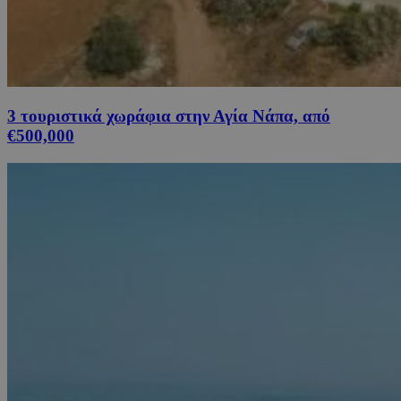
3 τουριστικά χωράφια στην Αγία Νάπα, από
€500,000