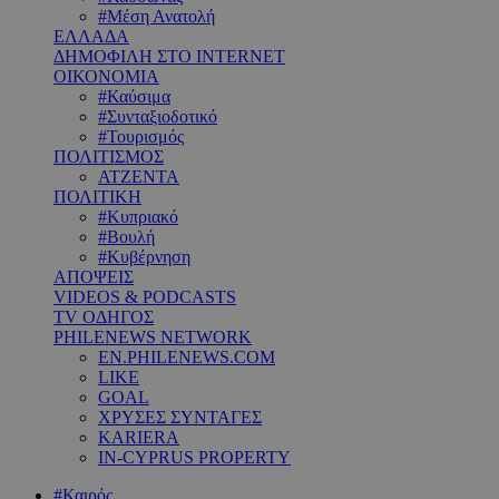
#Μέση Ανατολή
ΕΛΛΑΔΑ
ΔΗΜΟΦΙΛΗ ΣΤΟ INTERNET
ΟΙΚΟΝΟΜΙΑ
#Καύσιμα
#Συνταξιοδοτικό
#Τουρισμός
ΠΟΛΙΤΙΣΜΟΣ
ΑΤΖΕΝΤΑ
ΠΟΛΙΤΙΚΗ
#Κυπριακό
#Βουλή
#Κυβέρνηση
ΑΠΟΨΕΙΣ
VIDEOS & PODCASTS
TV ΟΔΗΓΟΣ
PHILENEWS NETWORK
EN.PHILENEWS.COM
LIKE
GOAL
ΧΡΥΣΕΣ ΣΥΝΤΑΓΕΣ
KARIERA
IN-CYPRUS PROPERTY
#Καιρός