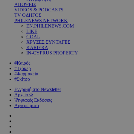
ΑΠΟΨΕΙΣ
VIDEOS & PODCASTS
TV ΟΔΗΓΟΣ
PHILENEWS NETWORK
EN.PHILENEWS.COM
LIKE
GOAL
ΧΡΥΣΕΣ ΣΥΝΤΑΓΕΣ
KARIERA
IN-CYPRUS PROPERTY
#Καιρός
#Τζόκερ
#Φαρμακεία
#Σκίτσο
Εγγραφή στο Newsletter
Αρχείο Φ
Ψηφιακές Εκδόσεις
Αφιερώματα