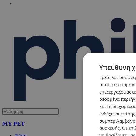
Υπεύθυνη χ
Εμείς και οι συν
αποθηκεύουμε κα
επεξεργαζόμαστε
δεδομένα περιήγη
και περιεχομένο
ενδέχεται επίσης
συμπεριλαμβανομ
MY PET
συσκευής. Οι επι
να βασίζονται σε
#Γάτα