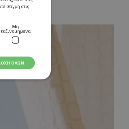
τε στιγμή στις
αφορά
Μη
ταξινομημενα
ΔΟΧΗ ΟΛΩΝ