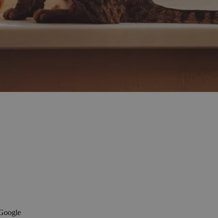
 Google