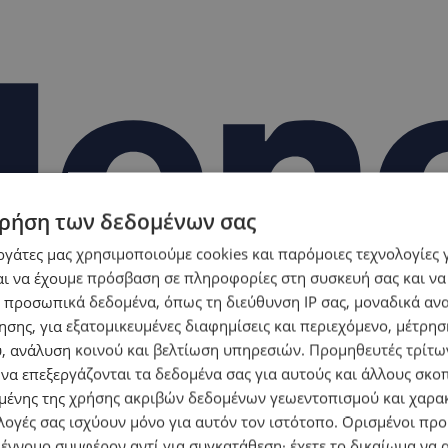
ρήση των δεδομένων σας
εργάτες μας χρησιμοποιούμε cookies και παρόμοιες τεχνολογίες 
ι να έχουμε πρόσβαση σε πληροφορίες στη συσκευή σας και να
 προσωπικά δεδομένα, όπως τη διεύθυνση IP σας, μοναδικά αν
σης, για εξατομικευμένες διαφημίσεις και περιεχόμενο, μέτρη
υ, ανάλυση κοινού και βελτίωση υπηρεσιών.
Προμηθευτές τρίτων
 να επεξεργάζονται τα δεδομένα σας για αυτούς και άλλους σκο
ένης της χρήσης ακριβών δεδομένων γεωεντοπισμού και χαρα
λογές σας ισχύουν μόνο για αυτόν τον ιστότοπο. Ορισμένοι πρ
 έννομο συμφέρον αντί για συγκατάθεση· έχετε το δικαίωμα να α