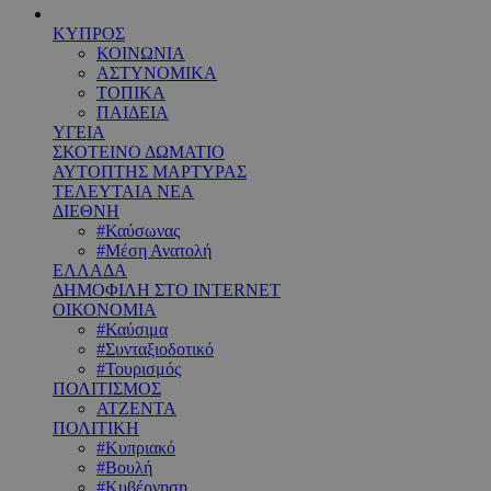
ΚΥΠΡΟΣ
ΚΟΙΝΩΝΙΑ
ΑΣΤΥΝΟΜΙΚΑ
ΤΟΠΙΚΑ
ΠΑΙΔΕΙΑ
ΥΓΕΙΑ
ΣΚΟΤΕΙΝΟ ΔΩΜΑΤΙΟ
ΑΥΤΟΠΤΗΣ ΜΑΡΤΥΡΑΣ
ΤΕΛΕΥΤΑΙΑ ΝΕΑ
ΔΙΕΘΝΗ
#Καύσωνας
#Μέση Ανατολή
ΕΛΛΑΔΑ
ΔΗΜΟΦΙΛΗ ΣΤΟ INTERNET
ΟΙΚΟΝΟΜΙΑ
#Καύσιμα
#Συνταξιοδοτικό
#Τουρισμός
ΠΟΛΙΤΙΣΜΟΣ
ΑΤΖΕΝΤΑ
ΠΟΛΙΤΙΚΗ
#Κυπριακό
#Βουλή
#Κυβέρνηση