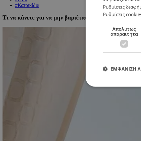
#Κατοικίδια
Ρυθμίσεις διαφή
Ρυθμίσεις cookie
Τι να κάνετε για να μην βαριέται η γάτα σας όταν λε
Απολυτως
απαραιτητα
ΕΜΦΑΝΙΣΗ 