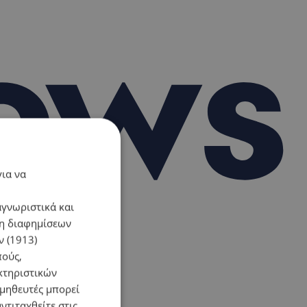
για να
αγνωριστικά και
ση διαφημίσεων
 (1913)
πούς,
κτηριστικών
ομηθευτές μπορεί
ντιταχθείτε στις