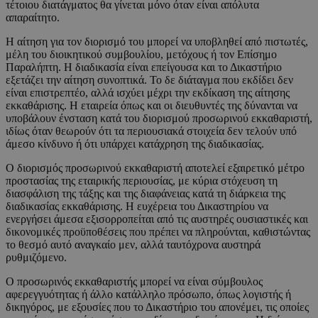
τέτοιου διατάγματος θα γίνεται μόνο όταν είναι απόλυτα
απαραίτητο.
Η αίτηση για τον διορισμό του μπορεί να υποβληθεί από πιστωτές,
μέλη του διοικητικού συμβουλίου, μετόχους ή τον Επίσημο
Παραλήπτη. Η διαδικασία είναι επείγουσα και το Δικαστήριο
εξετάζει την αίτηση συνοπτικά. Το δε διάταγμα που εκδίδει δεν
είναι επιστρεπτέο, αλλά ισχύει μέχρι την εκδίκαση της αίτησης
εκκαθάρισης. Η εταιρεία όπως και οι διευθυντές της δύνανται να
υποβάλουν ένσταση κατά του διορισμού προσωρινού εκκαθαριστή,
ιδίως όταν θεωρούν ότι τα περιουσιακά στοιχεία δεν τελούν υπό
άμεσο κίνδυνο ή ότι υπάρχει κατάχρηση της διαδικασίας.
Ο διορισμός προσωρινού εκκαθαριστή αποτελεί εξαιρετικό μέτρο
προστασίας της εταιρικής περιουσίας, με κύρια στόχευση τη
διασφάλιση της τάξης και της διαφάνειας κατά τη διάρκεια της
διαδικασίας εκκαθάρισης. Η ευχέρεια του Δικαστηρίου να
ενεργήσει άμεσα εξισορροπείται από τις αυστηρές ουσιαστικές και
δικονομικές προϋποθέσεις που πρέπει να πληρούνται, καθιστώντας
το θεσμό αυτό αναγκαίο μεν, αλλά ταυτόχρονα αυστηρά
ρυθμιζόμενο.
Ο προσωρινός εκκαθαριστής μπορεί να είναι σύμβουλος
αφερεγγυότητας ή άλλο κατάλληλο πρόσωπο, όπως λογιστής ή
δικηγόρος, με εξουσίες που το Δικαστήριο του απονέμει, τις οποίες