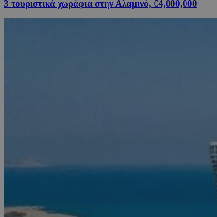
3 τουριστικά χωράφια στην Αλαμινό, €4,000,000