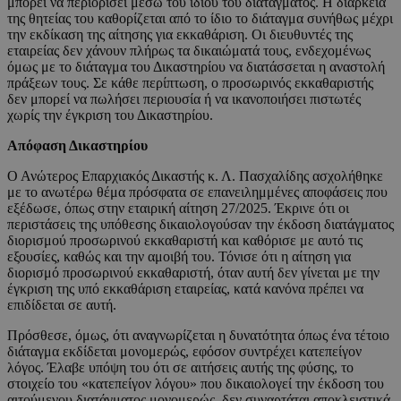
μπορεί να περιορίσει μέσω του ιδίου του διατάγματος. Η διάρκεια
της θητείας του καθορίζεται από το ίδιο το διάταγμα συνήθως μέχρι
την εκδίκαση της αίτησης για εκκαθάριση. Οι διευθυντές της
εταιρείας δεν χάνουν πλήρως τα δικαιώματά τους, ενδεχομένως
όμως με το διάταγμα του Δικαστηρίου να διατάσσεται η αναστολή
πράξεων τους. Σε κάθε περίπτωση, ο προσωρινός εκκαθαριστής
δεν μπορεί να πωλήσει περιουσία ή να ικανοποιήσει πιστωτές
χωρίς την έγκριση του Δικαστηρίου.
Απόφαση Δικαστηρίου
Ο Ανώτερος Επαρχιακός Δικαστής κ. Λ. Πασχαλίδης ασχολήθηκε
με το ανωτέρω θέμα πρόσφατα σε επανειλημμένες αποφάσεις που
εξέδωσε, όπως στην εταιρική αίτηση 27/2025. Έκρινε ότι οι
περιστάσεις της υπόθεσης δικαιολογούσαν την έκδοση διατάγματος
διορισμού προσωρινού εκκαθαριστή και καθόρισε με αυτό τις
εξουσίες, καθώς και την αμοιβή του. Τόνισε ότι η αίτηση για
διορισμό προσωρινού εκκαθαριστή, όταν αυτή δεν γίνεται με την
έγκριση της υπό εκκαθάριση εταιρείας, κατά κανόνα πρέπει να
επιδίδεται σε αυτή.
Πρόσθεσε, όμως, ότι αναγνωρίζεται η δυνατότητα όπως ένα τέτοιο
διάταγμα εκδίδεται μονομερώς, εφόσον συντρέχει κατεπείγον
λόγος. Έλαβε υπόψη του ότι σε αιτήσεις αυτής της φύσης, το
στοιχείο του «κατεπείγον λόγου» που δικαιολογεί την έκδοση του
αιτούμενου διατάγματος μονομερώς, δεν συναρτάται αποκλειστικά