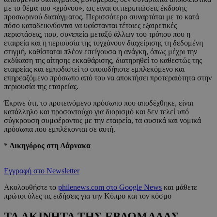
με το θέμα του «χρόνου», ως είναι οι περιπτώσεις έκδοσης
προσωρινού διατάγματος. Περισσότερο συναρτάται με το κατά
πόσο καταδεικνύονται να υφίστανται τέτοιες εξαιρετικές
περιστάσεις, που, συνεπεία μεταξύ άλλων του τρόπου που η
εταιρεία και η περιουσία της τυγχάνουν διαχείρισης τη δεδομένη
στιγμή, καθίσταται πλέον επείγουσα η ανάγκη, όπως μέχρι την
εκδίκαση της αίτησης εκκαθάρισης, διατηρηθεί το καθεστώς της
εταιρείας και εμποδιστεί το οποιοδήποτε εμπλεκόμενο και
επηρεαζόμενο πρόσωπο από του να αποκτήσει προτεραιότητα στην
περιουσία της εταιρείας.
Έκρινε ότι, το προτεινόμενο πρόσωπο που αποδέχθηκε, είναι
κατάλληλο και προσοντούχο για διορισμό και δεν τελεί υπό
σύγκρουση συμφέροντος με την εταιρεία, τα φυσικά και νομικά
πρόσωπα που εμπλέκονται σε αυτή.
*
Δικηγόρο
ς
στη Λάρνακα
Εγγραφή στο Newsletter
Ακολουθήστε το
philenews.com στο Google News
και μάθετε
πρώτοι όλες τις ειδήσεις για την Κύπρο και τον κόσμο
ΤΑ ΑΚΙΝΗΤΑ ΤΗΣ ΕΒΔΟΜΑΔΑΣ