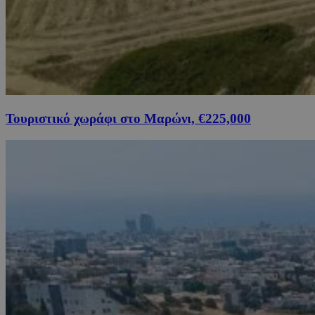
Τουριστικό χωράφι στο Μαρώνι, €225,000