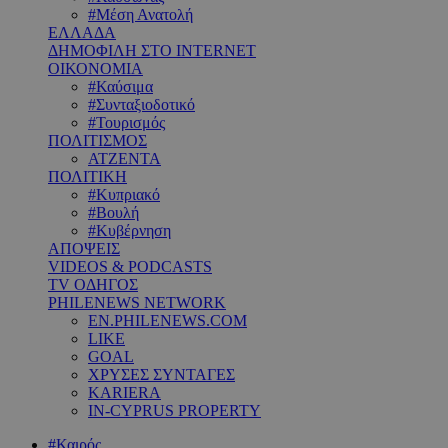
#Μέση Ανατολή
ΕΛΛΑΔΑ
ΔΗΜΟΦΙΛΗ ΣΤΟ INTERNET
ΟΙΚΟΝΟΜΙΑ
#Καύσιμα
#Συνταξιοδοτικό
#Τουρισμός
ΠΟΛΙΤΙΣΜΟΣ
ΑΤΖΕΝΤΑ
ΠΟΛΙΤΙΚΗ
#Κυπριακό
#Βουλή
#Κυβέρνηση
ΑΠΟΨΕΙΣ
VIDEOS & PODCASTS
TV ΟΔΗΓΟΣ
PHILENEWS NETWORK
EN.PHILENEWS.COM
LIKE
GOAL
ΧΡΥΣΕΣ ΣΥΝΤΑΓΕΣ
KARIERA
IN-CYPRUS PROPERTY
#Καιρός