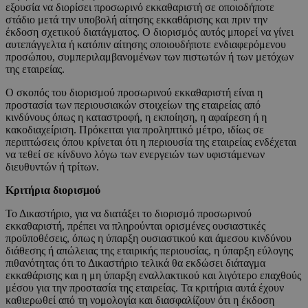
εξουσία να διορίσει προσωρινό εκκαθαριστή σε οποιοδήποτε
στάδιο μετά την υποβολή αίτησης εκκαθάρισης και πριν την
έκδοση σχετικού διατάγματος. Ο διορισμός αυτός μπορεί να γίνει
αυτεπάγγελτα ή κατόπιν αίτησης οποιουδήποτε ενδιαφερόμενου
προσώπου, συμπεριλαμβανομένων των πιστωτών ή των μετόχων
της εταιρείας.
Ο σκοπός του διορισμού προσωρινού εκκαθαριστή είναι η
προστασία των περιουσιακών στοιχείων της εταιρείας από
κινδύνους όπως η καταστροφή, η εκποίηση, η αφαίρεση ή η
κακοδιαχείριση. Πρόκειται για προληπτικό μέτρο, ιδίως σε
περιπτώσεις όπου κρίνεται ότι η περιουσία της εταιρείας ενδέχεται
να τεθεί σε κίνδυνο λόγω των ενεργειών των υφιστάμενων
διευθυντών ή τρίτων.
Κριτήρια διορισμού
Το Δικαστήριο, για να διατάξει το διορισμό προσωρινού
εκκαθαριστή, πρέπει να πληρούνται ορισμένες ουσιαστικές
προϋποθέσεις, όπως η ύπαρξη ουσιαστικού και άμεσου κινδύνου
διάθεσης ή απώλειας της εταιρικής περιουσίας, η ύπαρξη εύλογης
πιθανότητας ότι το Δικαστήριο τελικά θα εκδώσει διάταγμα
εκκαθάρισης και η μη ύπαρξη εναλλακτικού και λιγότερο επαχθούς
μέσου για την προστασία της εταιρείας. Τα κριτήρια αυτά έχουν
καθιερωθεί από τη νομολογία και διασφαλίζουν ότι η έκδοση