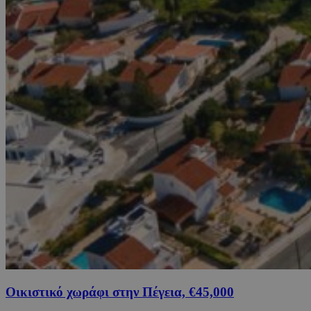
Οικιστικό χωράφι στην Πέγεια, €45,000