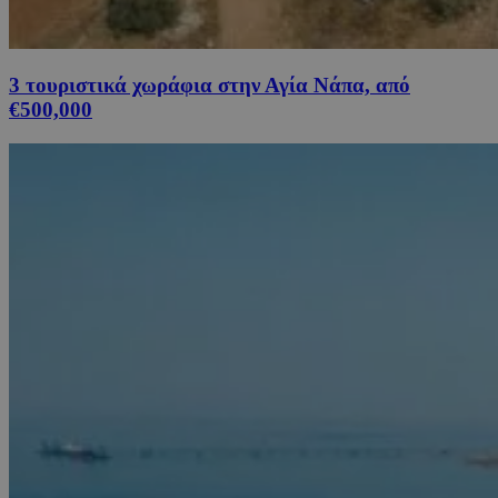
3 τουριστικά χωράφια στην Αγία Νάπα, από
€500,000