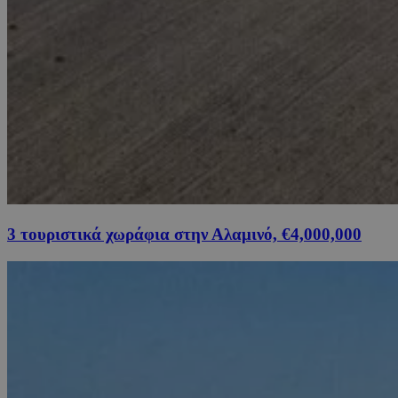
3 τουριστικά χωράφια στην Αλαμινό, €4,000,000