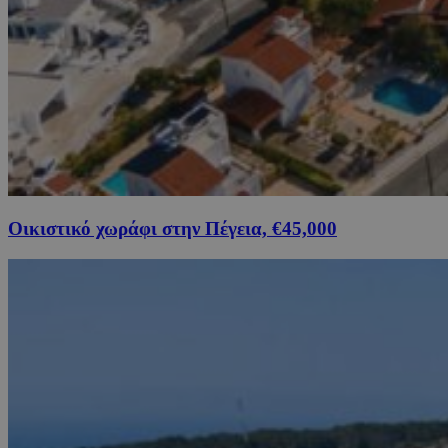
Οικιστικό χωράφι στην Πέγεια, €45,000