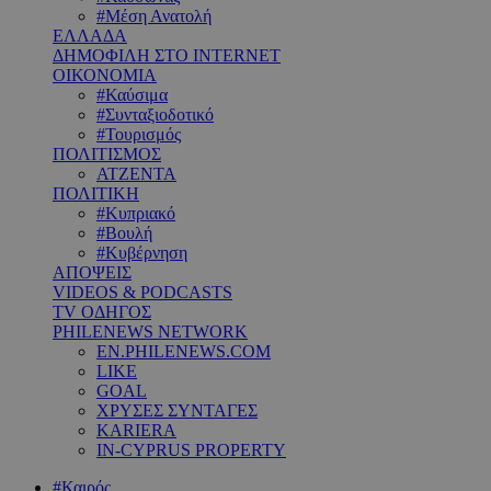
#Μέση Ανατολή
ΕΛΛΑΔΑ
ΔΗΜΟΦΙΛΗ ΣΤΟ INTERNET
ΟΙΚΟΝΟΜΙΑ
#Καύσιμα
#Συνταξιοδοτικό
#Τουρισμός
ΠΟΛΙΤΙΣΜΟΣ
ΑΤΖΕΝΤΑ
ΠΟΛΙΤΙΚΗ
#Κυπριακό
#Βουλή
#Κυβέρνηση
ΑΠΟΨΕΙΣ
VIDEOS & PODCASTS
TV ΟΔΗΓΟΣ
PHILENEWS NETWORK
EN.PHILENEWS.COM
LIKE
GOAL
ΧΡΥΣΕΣ ΣΥΝΤΑΓΕΣ
KARIERA
IN-CYPRUS PROPERTY
#Καιρός