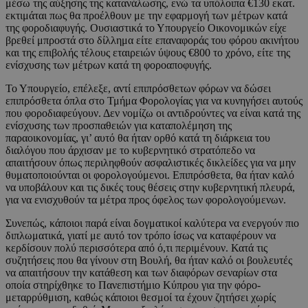
μέσω της αύξησης της κατανάλωσης, ενώ τα υπόλοιπα €130 εκατ.
εκτιμάται πως θα προέλθουν με την εφαρμογή των μέτρων κατά
της φοροδιαφυγής. Ουσιαστικά το Υπουργείο Οικονομικών είχε
βρεθεί μπροστά στο δίλλημα είτε επαναφοράς του φόρου ακινήτου
και της επιβολής τέλους εταιρειών ύψους €800 το χρόνο, είτε της
ενίσχυσης των μέτρων κατά τη φοροαποφυγής.
Το Υπουργείο, επέλεξε, αντί επιπρόσθετων φόρων να δώσει
επιπρόσθετα όπλα στο Τμήμα Φορολογίας για να κυνηγήσει αυτούς
που φοροδιαφεύγουν. Δεν νομίζω οι αντιδρούντες να είναι κατά της
ενίσχυσης των προσπαθειών για καταπολέμηση της
παραοικονομίας, γι’ αυτό θα ήταν ορθό κατά τη διάρκεια του
διαλόγου που άρχισαν με το κυβερνητικό στρατόπεδο να
απαιτήσουν όπως περιληφθούν ασφαλιστικές δικλείδες για να μην
θυματοποιούνται οι φορολογούμενοι. Επιπρόσθετα, θα ήταν καλό
να υποβάλουν και τις δικές τους θέσεις στην κυβερνητική πλευρά,
για να ενισχυθούν τα μέτρα προς όφελος των φορολογούμενων.
Συνεπώς, κάποιοι παρά είναι δογματικοί καλύτερα να ενεργούν πιο
διπλωματικά, γιατί με αυτό τον τρόπο ίσως να καταφέρουν να
κερδίσουν πολύ περισσότερα από ό,τι περιμένουν. Κατά τις
συζητήσεις που θα γίνουν στη Βουλή, θα ήταν καλό οι βουλευτές
να απαιτήσουν την κατάθεση και των διαφόρων σεναρίων στα
οποία στηρίχθηκε το Πανεπιστήμιο Κύπρου για την φόρο-
μεταρρύθμιση, καθώς κάποιοι θεσμοί τα έχουν ζητήσει χωρίς