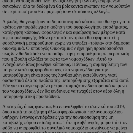
ακόμη να τους δοθεί. Με την αξιολόγηση των συγκεκριμένων
σεναρίων, όλα τα δεδομένα θα βρίσκονται ενώπιον των νομοθετών
σε περίπτωση που θα προχωρήσουν σε κάποιες αλλαγές.
Δηλαδή, θα γνωρίζουν το δημοσιονομικό κόστος που θα έχει για το
κράτος για παράδειγμα η αύξηση του αφορολογήτου εισοδήματος,
κατάργηση κάποιων φορολογιών και αφαίρεση των μέτρων κατά
της φοροδιαφυγής. Μόνο με αυτό τον τρόπο θα εφαρμοστεί η
φορολογική μεταρρύθμιση χωρίς να υπάρξει «τρύπα» στα δημόσια
οικονομικά. Ο υπουργός Οικονομικών έχει ήδη προειδοποιήσει
πως δεν θα διστάσει να αποσύρει την μεταρρύθμιση σε περίπτωση
που η Βουλή αλλάξει τα φώτα των νομοσχέδιων. Αυτό το
ενδεχόμενο ίσως βολέψει κάποιους. Πάντως, η συμπερίληψη των
μέτρων κατά της φοροδιαφυγής στα νομοσχέδια για την
μεταρρύθμιση είναι προς της λανθασμένη κατεύθυνση, γιατί
ουσιαστικά όλο το πλαίσιο της μεταρρύθμισης εξαρτάται από αυτά.
Εάν για τα συγκεκριμένα μέτρα ετοιμαζόταν διαφορετικό κείμενο
του νομοσχέδιου, δεν θα κινδύνευε να τιναχθεί στον αέρα όλη η
μεταρρυθμιστική προσπάθεια.
Δυστυχώς, όπως φαίνεται, θα επαναληφθεί το σκηνικό του 2019,
όπου κατά τη συζήτηση άλλου φορολογικού πολυνομοσχέδιου
υπήρχαν έντονες αντιδράσεις για την ποινικοποίηση της μη
καταβολής φόρου εισοδήματος. Τότε η κυβέρνηση, μπροστά στον
φόβο να απορριφθεί το συνολικό νομοσχέδιο συναίνεσε να μείνει