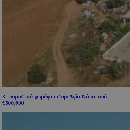
3 τουριστικά χωράφια στην Αγία Νάπα, από
€500,000