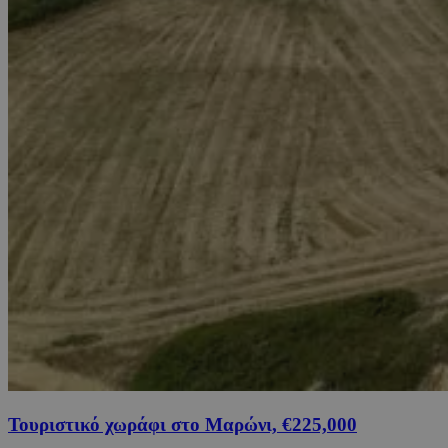
Τουριστικό χωράφι στο Μαρώνι, €225,000