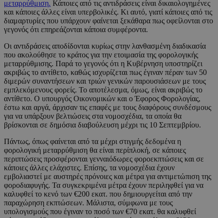
μεταρρύθμιση.
Κάποιες από τις αντιδράσεις είναι δικαιολογημένες
και κάποιες άλλες είναι υπερβολικές. Κι αυτό, γιατί κάποιες από τις
διαμαρτυρίες που υπάρχουν φαίνεται ξεκάθαρα πως οφείλονται στο
γεγονός ότι επηρεάζονται κάποια συμφέροντα.
Οι αντιδράσεις αποδίδονται κυρίως στην λανθασμένη διαδικασία
που ακολούθησε το κράτος για την ετοιμασία της φορολογικής
μεταρρύθμισης. Παρά το γεγονός ότι η Κυβέρνηση υποστηρίζει
ακριβώς το αντίθετο, καθώς ισχυρίζεται πως έγιναν πέραν των 50
διμερών συναντήσεων και τριών γενικών παρουσιάσεων με τους
εμπλεκόμενους φορείς. Το αποτέλεσμα, όμως, είναι ακριβώς το
αντίθετο. Ο υπουργός Οικονομικών και ο Έφορος Φορολογίας,
έστω και αργά, άρχισαν τις επαφές με τους διαφόρους συνδέσμους
για να υπάρξουν βελτιώσεις στα νομοσχέδια, τα οποία θα
βρίσκονται σε δημόσια διαβούλευση μέχρι τις 10 Σεπτεμβρίου.
Πάντως, όπως φαίνεται από τα μέχρι στιγμής δεδομένα η
φορολογική μεταρρύθμιση θα είναι περίπλοκή, σε κάποιες
περιπτώσεις προσφέρονται γενναιόδωρες φοροεκπτώσεις και σε
κάποιες άλλες ελάχιστες. Επίσης, τα νομοσχέδια έχουν
εμβολιαστεί με αυστηρές πρόνοιες και μέτρα για αντιμετώπιση της
φοροδιαφυγής. Τα συγκεκριμένα μέτρα έχουν περιληφθεί για να
καλυφθεί το κενό των €200 εκατ. που δημιουργείται από την
παραχώρηση εκπτώσεων. Μάλιστα, σύμφωνα με τους
υπολογισμούς που έγιναν το ποσό των €70 εκατ. θα καλυφθεί