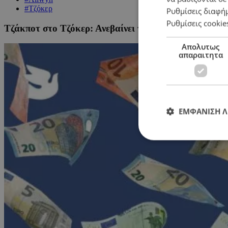
#Τζόκερ
Ρυθμίσεις διαφή
Ρυθμίσεις cookie
Τζάκποτ στο Τζόκερ: Ανεβαίνει το ποσό της επόμενη
Απολυτως
απαραιτητα
ΕΜΦΑΝΙΣΗ 