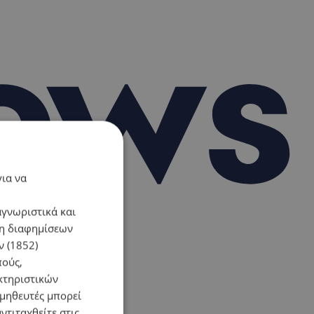
για να
αγνωριστικά και
ση διαφημίσεων
 (1852)
πούς,
κτηριστικών
ομηθευτές μπορεί
ντιταχθείτε στις