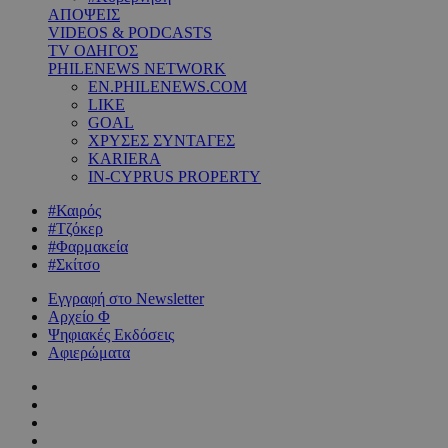
ΑΠΟΨΕΙΣ
VIDEOS & PODCASTS
TV ΟΔΗΓΟΣ
PHILENEWS NETWORK
EN.PHILENEWS.COM
LIKE
GOAL
ΧΡΥΣΕΣ ΣΥΝΤΑΓΕΣ
KARIERA
IN-CYPRUS PROPERTY
#Καιρός
#Τζόκερ
#Φαρμακεία
#Σκίτσο
Εγγραφή στο Newsletter
Αρχείο Φ
Ψηφιακές Εκδόσεις
Αφιερώματα