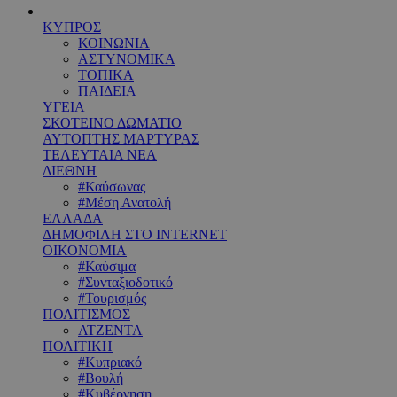
ΚΥΠΡΟΣ
ΚΟΙΝΩΝΙΑ
ΑΣΤΥΝΟΜΙΚΑ
ΤΟΠΙΚΑ
ΠΑΙΔΕΙΑ
ΥΓΕΙΑ
ΣΚΟΤΕΙΝΟ ΔΩΜΑΤΙΟ
ΑΥΤΟΠΤΗΣ ΜΑΡΤΥΡΑΣ
ΤΕΛΕΥΤΑΙΑ ΝΕΑ
ΔΙΕΘΝΗ
#Καύσωνας
#Μέση Ανατολή
ΕΛΛΑΔΑ
ΔΗΜΟΦΙΛΗ ΣΤΟ INTERNET
ΟΙΚΟΝΟΜΙΑ
#Καύσιμα
#Συνταξιοδοτικό
#Τουρισμός
ΠΟΛΙΤΙΣΜΟΣ
ΑΤΖΕΝΤΑ
ΠΟΛΙΤΙΚΗ
#Κυπριακό
#Βουλή
#Κυβέρνηση