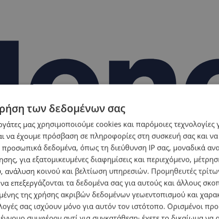
ρήση των δεδομένων σας
εργάτες μας χρησιμοποιούμε cookies και παρόμοιες τεχνολογίες 
ι να έχουμε πρόσβαση σε πληροφορίες στη συσκευή σας και να
 προσωπικά δεδομένα, όπως τη διεύθυνση IP σας, μοναδικά αν
σης, για εξατομικευμένες διαφημίσεις και περιεχόμενο, μέτρη
υ, ανάλυση κοινού και βελτίωση υπηρεσιών.
Προμηθευτές τρίτων
 να επεξεργάζονται τα δεδομένα σας για αυτούς και άλλους σκο
ένης της χρήσης ακριβών δεδομένων γεωεντοπισμού και χαρα
λογές σας ισχύουν μόνο για αυτόν τον ιστότοπο. Ορισμένοι πρ
 έννομο συμφέρον αντί για συγκατάθεση· έχετε το δικαίωμα να α