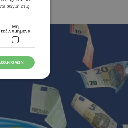
τε στιγμή στις
Μη
ταξινομημενα
ΔΟΧΗ ΟΛΩΝ