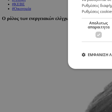
#ΚΕΒΕ
Ρυθμίσεις διαφή
#Οικονομία
Ρυθμίσεις cookie
Ο ρόλος των ενεργειακών ελέγχων στην Κύπρο
Απολυτως
απαραιτητα
ΕΜΦΑΝΙΣΗ 