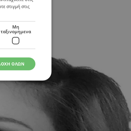
τε στιγμή στις
Μη
ταξινομημενα
ΔΟΧΗ ΟΛΩΝ