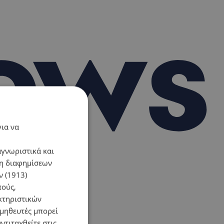
για να
αγνωριστικά και
ση διαφημίσεων
 (1913)
πούς,
κτηριστικών
ομηθευτές μπορεί
ντιταχθείτε στις