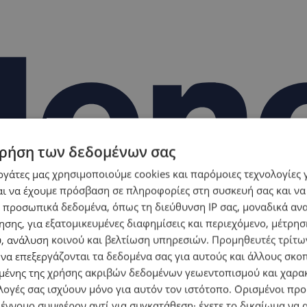
ρήση των δεδομένων σας
εργάτες μας χρησιμοποιούμε cookies και παρόμοιες τεχνολογίες 
ι να έχουμε πρόσβαση σε πληροφορίες στη συσκευή σας και να
 προσωπικά δεδομένα, όπως τη διεύθυνση IP σας, μοναδικά αν
σης, για εξατομικευμένες διαφημίσεις και περιεχόμενο, μέτρη
υ, ανάλυση κοινού και βελτίωση υπηρεσιών.
Προμηθευτές τρίτων
 να επεξεργάζονται τα δεδομένα σας για αυτούς και άλλους σκο
ένης της χρήσης ακριβών δεδομένων γεωεντοπισμού και χαρα
λογές σας ισχύουν μόνο για αυτόν τον ιστότοπο. Ορισμένοι πρ
 έννομο συμφέρον αντί για συγκατάθεση· έχετε το δικαίωμα να α