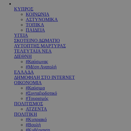
ΚΥΠΡΟΣ
ΚΟΙΝΩΝΙΑ
ΑΣΤΥΝΟΜΙΚΑ
ΤΟΠΙΚΑ
ΠΑΙΔΕΙΑ
ΥΓΕΙΑ
ΣΚΟΤΕΙΝΟ ΔΩΜΑΤΙΟ
ΑΥΤΟΠΤΗΣ ΜΑΡΤΥΡΑΣ
ΤΕΛΕΥΤΑΙΑ ΝΕΑ
ΔΙΕΘΝΗ
#Καύσωνας
#Μέση Ανατολή
ΕΛΛΑΔΑ
ΔΗΜΟΦΙΛΗ ΣΤΟ INTERNET
ΟΙΚΟΝΟΜΙΑ
#Καύσιμα
#Συνταξιοδοτικό
#Τουρισμός
ΠΟΛΙΤΙΣΜΟΣ
ΑΤΖΕΝΤΑ
ΠΟΛΙΤΙΚΗ
#Κυπριακό
#Βουλή
#Κυβέρνηση