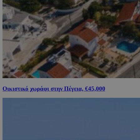
Οικιστικό χωράφι στην Πέγεια, €45,000