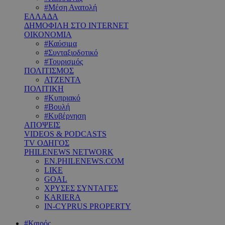
#Μέση Ανατολή
ΕΛΛΑΔΑ
ΔΗΜΟΦΙΛΗ ΣΤΟ INTERNET
ΟΙΚΟΝΟΜΙΑ
#Καύσιμα
#Συνταξιοδοτικό
#Τουρισμός
ΠΟΛΙΤΙΣΜΟΣ
ΑΤΖΕΝΤΑ
ΠΟΛΙΤΙΚΗ
#Κυπριακό
#Βουλή
#Κυβέρνηση
ΑΠΟΨΕΙΣ
VIDEOS & PODCASTS
TV ΟΔΗΓΟΣ
PHILENEWS NETWORK
EN.PHILENEWS.COM
LIKE
GOAL
ΧΡΥΣΕΣ ΣΥΝΤΑΓΕΣ
KARIERA
IN-CYPRUS PROPERTY
#Καιρός