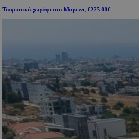
Τουριστικό χωράφι στο Μαρώνι, €225,000