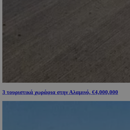
3 τουριστικά χωράφια στην Αλαμινό, €4,000,000