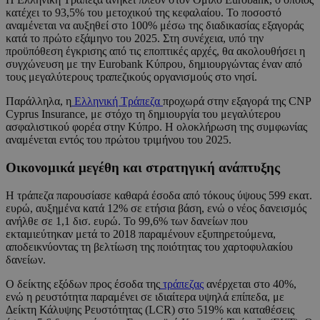
κατέχει το 93,5% του μετοχικού της κεφαλαίου. Το ποσοστό
αναμένεται να αυξηθεί στο 100% μέσω της διαδικασίας εξαγοράς
κατά το πρώτο εξάμηνο του 2025. Στη συνέχεια, υπό την
προϋπόθεση έγκρισης από τις εποπτικές αρχές, θα ακολουθήσει η
συγχώνευση με την Eurobank Κύπρου, δημιουργώντας έναν από
τους μεγαλύτερους τραπεζικούς οργανισμούς στο νησί.
Παράλληλα, η
Ελληνική Τράπεζα
προχωρά στην εξαγορά της CNP
Cyprus Insurance, με στόχο τη δημιουργία του μεγαλύτερου
ασφαλιστικού φορέα στην Κύπρο. Η ολοκλήρωση της συμφωνίας
αναμένεται εντός του πρώτου τριμήνου του 2025.
Οικονομικά μεγέθη και στρατηγική ανάπτυξης
Η τράπεζα παρουσίασε καθαρά έσοδα από τόκους ύψους 599 εκατ.
ευρώ, αυξημένα κατά 12% σε ετήσια βάση, ενώ ο νέος δανεισμός
ανήλθε σε 1,1 δισ. ευρώ. Το 99,6% των δανείων που
εκταμιεύτηκαν μετά το 2018 παραμένουν εξυπηρετούμενα,
αποδεικνύοντας τη βελτίωση της ποιότητας του χαρτοφυλακίου
δανείων.
Ο δείκτης εξόδων προς έσοδα της
τράπεζας
ανέρχεται στο 40%,
ενώ η ρευστότητα παραμένει σε ιδιαίτερα υψηλά επίπεδα, με
Δείκτη Κάλυψης Ρευστότητας (LCR) στο 519% και καταθέσεις