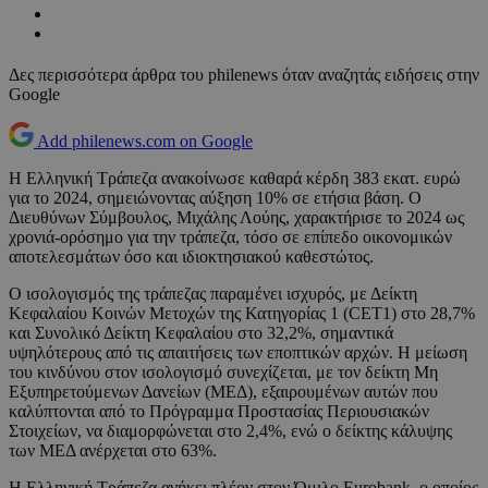
Δες περισσότερα άρθρα του philenews όταν αναζητάς ειδήσεις στην
Google
Add philenews.com on Google
Η Ελληνική Τράπεζα ανακοίνωσε καθαρά κέρδη 383 εκατ. ευρώ
για το 2024, σημειώνοντας αύξηση 10% σε ετήσια βάση. Ο
Διευθύνων Σύμβουλος, Μιχάλης Λούης, χαρακτήρισε το 2024 ως
χρονιά-ορόσημο για την τράπεζα, τόσο σε επίπεδο οικονομικών
αποτελεσμάτων όσο και ιδιοκτησιακού καθεστώτος.
Ο ισολογισμός της τράπεζας παραμένει ισχυρός, με Δείκτη
Κεφαλαίου Κοινών Μετοχών της Κατηγορίας 1 (CET1) στο 28,7%
και Συνολικό Δείκτη Κεφαλαίου στο 32,2%, σημαντικά
υψηλότερους από τις απαιτήσεις των εποπτικών αρχών. Η μείωση
του κινδύνου στον ισολογισμό συνεχίζεται, με τον δείκτη Μη
Εξυπηρετούμενων Δανείων (ΜΕΔ), εξαιρουμένων αυτών που
καλύπτονται από το Πρόγραμμα Προστασίας Περιουσιακών
Στοιχείων, να διαμορφώνεται στο 2,4%, ενώ ο δείκτης κάλυψης
των ΜΕΔ ανέρχεται στο 63%.
Η Ελληνική Τράπεζα ανήκει πλέον στον Όμιλο Eurobank, ο οποίος