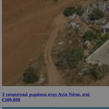
3 τουριστικά χωράφια στην Αγία Νάπα, από
€500,000