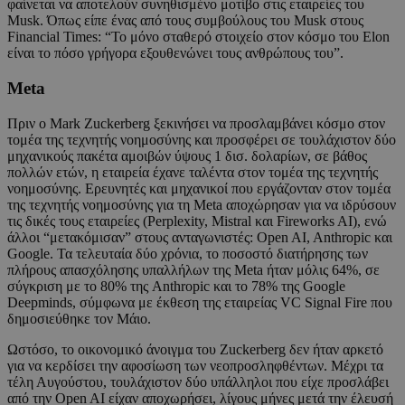
φαίνεται να αποτελούν συνηθισμένο μοτίβο στις εταιρείες του
Musk. Όπως είπε ένας από τους συμβούλους του Musk στους
Financial Times: “Το μόνο σταθερό στοιχείο στον κόσμο του Elon
είναι το πόσο γρήγορα εξουθενώνει τους ανθρώπους του”.
Meta
Πριν ο Mark Zuckerberg ξεκινήσει να προσλαμβάνει κόσμο στον
τομέα της τεχνητής νοημοσύνης και προσφέρει σε τουλάχιστον δύο
μηχανικούς πακέτα αμοιβών ύψους 1 δισ. δολαρίων, σε βάθος
πολλών ετών, η εταιρεία έχανε ταλέντα στον τομέα της τεχνητής
νοημοσύνης. Ερευνητές και μηχανικοί που εργάζονταν στον τομέα
της τεχνητής νοημοσύνης για τη Meta αποχώρησαν για να ιδρύσουν
τις δικές τους εταιρείες (Perplexity, Mistral και Fireworks AI), ενώ
άλλοι “μετακόμισαν” στους ανταγωνιστές: Open AI, Anthropic και
Google. Τα τελευταία δύο χρόνια, το ποσοστό διατήρησης των
πλήρους απασχόλησης υπαλλήλων της Meta ήταν μόλις 64%, σε
σύγκριση με το 80% της Anthropic και το 78% της Google
Deepminds, σύμφωνα με έκθεση της εταιρείας VC Signal Fire που
δημοσιεύθηκε τον Μάιο.
Ωστόσο, το οικονομικό άνοιγμα του Zuckerberg δεν ήταν αρκετό
για να κερδίσει την αφοσίωση των νεοπροσληφθέντων. Μέχρι τα
τέλη Αυγούστου, τουλάχιστον δύο υπάλληλοι που είχε προσλάβει
από την Open AI είχαν αποχωρήσει, λίγους μήνες μετά την έλευσή