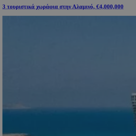
3 τουριστικά χωράφια στην Αλαμινό, €4,000,000