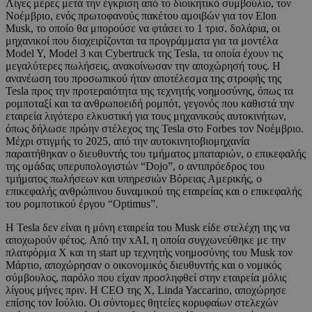
Λίγες μέρες μετά την έγκριση από το διοικητικό συμβούλιο, τον
Νοέμβριο, ενός πρωτοφανούς πακέτου αμοιβών για τον Elon
Musk, το οποίο θα μπορούσε να φτάσει το 1 τρισ. δολάρια, οι
μηχανικοί που διαχειρίζονται τα προγράμματα για τα μοντέλα
Model Y, Model 3 και Cybertruck της Tesla, τα οποία έχουν τις
μεγαλύτερες πωλήσεις, ανακοίνωσαν την αποχώρησή τους. Η
ανανέωση του προσωπικού ήταν αποτέλεσμα της στροφής της
Tesla προς την προτεραιότητα της τεχνητής νοημοσύνης, όπως τα
ρομποταξί και τα ανθρωποειδή ρομπότ, γεγονός που καθιστά την
εταιρεία λιγότερο ελκυστική για τους μηχανικούς αυτοκινήτων,
όπως δήλωσε πρώην στέλεχος της Tesla στο Forbes τον Νοέμβριο.
Μέχρι στιγμής το 2025, από την αυτοκινητοβιομηχανία
παραιτήθηκαν ο διευθυντής του τμήματος μπαταριών, ο επικεφαλής
της ομάδας υπερυπολογιστών “Dojo”, ο αντιπρόεδρος του
τμήματος πωλήσεων και υπηρεσιών Βόρειας Αμερικής, ο
επικεφαλής ανθρώπινου δυναμικού της εταιρείας και ο επικεφαλής
του ρομποτικού έργου “Optimus”.
Η Tesla δεν είναι η μόνη εταιρεία του Musk είδε στελέχη της να
αποχωρούν φέτος. Από την xAI, η οποία συγχωνεύθηκε με την
πλατφόρμα X και τη start up τεχνητής νοημοσύνης του Musk τον
Μάρτιο, αποχώρησαν ο οικονομικός διευθυντής και ο νομικός
σύμβουλος, παρόλο που είχαν προσληφθεί στην εταιρεία μόλις
λίγους μήνες πριν. Η CEO της X, Linda Yaccarino, αποχώρησε
επίσης τον Ιούλιο. Οι σύντομες θητείες κορυφαίων στελεχών