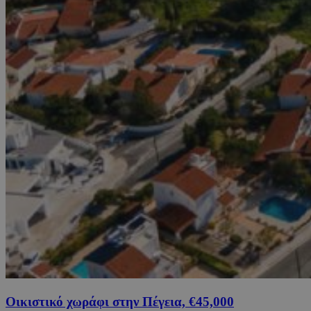
Οικιστικό χωράφι στην Πέγεια, €45,000