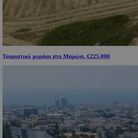
Τουριστικό χωράφι στο Μαρώνι, €225,000