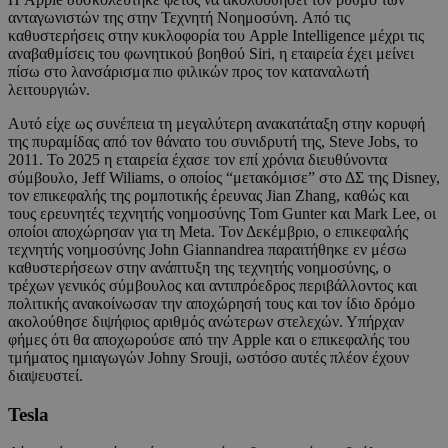
ανταγωνιστών της στην Τεχνητή Νοημοσύνη. Από τις
καθυστερήσεις στην κυκλοφορία του Apple Intelligence μέχρι τις
αναβαθμίσεις του φωνητικού βοηθού Siri, η εταιρεία έχει μείνει
πίσω στο λανσάρισμα πιο φιλικών προς τον καταναλωτή
λειτουργιών.
Αυτό είχε ως συνέπεια τη μεγαλύτερη ανακατάταξη στην κορυφή
της πυραμίδας από τον θάνατο του συνιδρυτή της, Steve Jobs, το
2011. Το 2025 η εταιρεία έχασε τον επί χρόνια διευθύνοντα
σύμβουλο, Jeff Wiliams, ο οποίος “μετακόμισε” στο ΔΣ της Disney,
τον επικεφαλής της ρομποτικής έρευνας Jian Zhang, καθώς και
τους ερευνητές τεχνητής νοημοσύνης Tom Gunter και Mark Lee, οι
οποίοι αποχώρησαν για τη Meta. Τον Δεκέμβριο, ο επικεφαλής
τεχνητής νοημοσύνης John Giannandrea παραιτήθηκε εν μέσω
καθυστερήσεων στην ανάπτυξη της τεχνητής νοημοσύνης, ο
τρέχων γενικός σύμβουλος και αντιπρόεδρος περιβάλλοντος και
πολιτικής ανακοίνωσαν την αποχώρησή τους και τον ίδιο δρόμο
ακολούθησε διψήφιος αριθμός ανώτερων στελεχών. Υπήρχαν
φήμες ότι θα αποχωρούσε από την Apple και ο επικεφαλής του
τμήματος ημιαγωγών Johny Srouji, ωστόσο αυτές πλέον έχουν
διαψευστεί.
Tesla