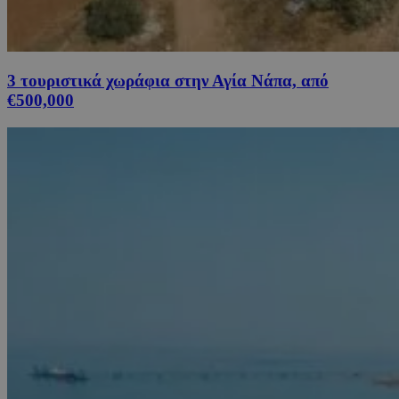
3 τουριστικά χωράφια στην Αγία Νάπα, από
€500,000