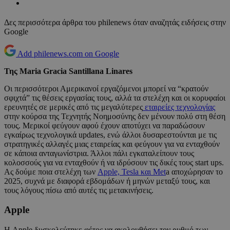
Δες περισσότερα άρθρα του philenews όταν αναζητάς ειδήσεις στην
Google
Add philenews.com on Google
Της Maria Gracia Santillana Linares
Οι περισσότεροι Αμερικανοί εργαζόμενοι μπορεί να “κρατούν
σφιχτά” τις θέσεις εργασίας τους, αλλά τα στελέχη και οι κορυφαίοι
ερευνητές σε μερικές από τις μεγαλύτερες
εταιρείες τεχνολογίας
στην κούρσα της Τεχνητής Νοημοσύνης δεν μένουν πολύ στη θέση
τους. Μερικοί φεύγουν αφού έχουν αποτύχει να παραδώσουν
εγκαίρως τεχνολογικά updates, ενώ άλλοι δυσαρεστούνται με τις
στρατηγικές αλλαγές μιας εταιρείας και φεύγουν για να ενταχθούν
σε κάποια ανταγωνίστρια. Άλλοι πάλι εγκαταλείπουν τους
κολοσσούς για να ενταχθούν ή να ιδρύσουν τις δικές τους start ups.
Ας δούμε ποια στελέχη των
Apple, Tesla και Met
a αποχώρησαν το
2025, συχνά με διαφορά εβδομάδων ή μηνών μεταξύ τους, και
τους λόγους πίσω από αυτές τις μετακινήσεις.
Apple
Η Apple δυσκολεύτηκε φέτος να ακολουθήσει τον ρυθμό των