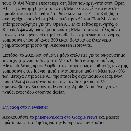
τους. Ο Avi Verma επέστρεψε στη θέση του ερευνητή στην Open
AI — η σύντομη θητεία του στη Meta δεν αναφέρεται καν στο
προφίλ του στο LinkedIn. Το ίδιο έκανε και ο Ethan Knight, ο
οποίος είχε ενταχθεί στη Meta από την xAI του Elon Musk και
επίσης αποχώρησε για την Open AI. Ένας τρίτος ερευνητής, ο
Rishab Agarwal, αποχώρησε από τη Meta μετά από μόλις πέντε
μήνες για να εργαστεί στην Periodic Labs, μια start up τεχνητής
νοημοσύνης που σήκωσε 300 εκατ. δολάρια σε έναν γύρο
χρηματοδότησης από την Andreessen Horowitz.
Ωστόσο, το 2025 δεν σήμαινε μόνο απώλειες για το οικοσύστημα
της τεχνητής νοημοσύνης στη Meta. Ο δισεκατομμυριούχος
Alexandr Wang προσελήφθη στην εταιρεία ως διευθυντής τεχνητής
νοημοσύνης τον Ιούνιο, μετά την απόκτηση από τη Meta του 49%
των μετοχών της Scale AI, της εταιρείας σχολιασμού δεδομένων
που ο Wang είναι συνιδρυτής της. Τον Δεκέμβριο, η Meta
προσέλαβε τον διευθυντή design της Apple, Alan Dye, για να
ηγηθεί ενός νέου στούντιο design.
Εγγραφή στο Newsletter
Ακολουθήστε το
philenews.com στο Google News
και μάθετε
πρώτοι όλες τις ειδήσεις για την Κύπρο και τον κόσμο