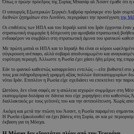
Όπως ο πρώην πρόεδρος της Συρίας Μπασάρ αλ Άσαντ έμαθε ότι η φιλ
Ο υπουργός Εξωτερικών Σεργκέι Λαβρόφ πρόσφερε στο Ιράν συμπάθε
διεθνών ζητημάτων στο Λονδίνο, περιγράφει την προσέγγιση
της Μ
Οι επιθέσεις των ΗΠΑ και του Ισραήλ κατά του Ιράν έρχονται έναν
στρατιωτική συμμαχία ή δέσμευση για αμοιβαία στρατιωτική βοήθει
ενδιαφέρον να συμβάλει στη στρατιωτική άμυνα του ιρανικού καθεσ
Με πρώτη ματιά οι ΗΠΑ και το Ισραήλ θα είναι οι κύριοι ωφελημένο
σύγκρουση ανέπαφο, αλλά σοβαρά αποδυναμωμένο και αναγκασμένο ν
ευρύτερη περιοχή. Άλλωστε η Ρωσία έχει χάσει ήδη μέρος της επιρρ
Εάν το ιρανικό καθεστώς καταρρεύσει εντελώς —είτε βυθιστεί στο 
τους μια σιδηροδρομική γραμμή αξίας πολλών δισεκατομμυρίων δολ
νότιο Ιράν. Επιπλέον η Ρωσία είχε σχεδιάσει να επεκτείνει την παρο
Ωστόσο, δεν είναι σαφές αν η απώλεια ισχυρών συμμάχων στη Μέση 
εκατομμύρια δολάρια σε δάνεια που είχε χορηγήσει στο καθεστώς Ά
διαλλακτικός με τους γείτονές του και την αντιπολίτευση. Χωρίς απ
Ακόμη και μετά την πτώση του Άσαντ, η Ρωσία παραμένει σημαντικό
Η Ρωσία εξακολουθεί να έχει βάσεις στη Συρία, αν και με περιορι
έκβαση για τη Μόσχα.
Η Μόσχα δεν εξαρτάται πλέον από την Τεχεράνη