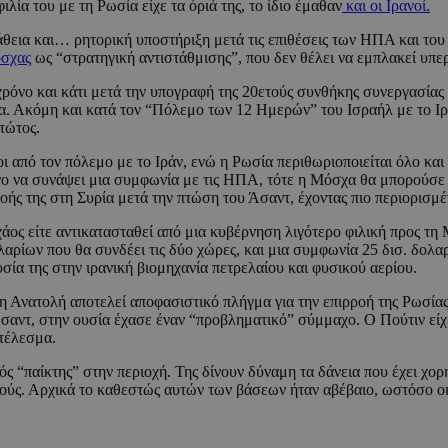
ία του με τη Ρωσία είχε τα όριά της, το ίδιο έμαθαν
και οι Ιρανοί.
ια και… ρητορική υποστήριξη μετά τις επιθέσεις των ΗΠΑ και του Ι
όσχας
ως “στρατηγική αντιστάθμισης”, που δεν θέλει να εμπλακεί υπε
 χρόνο και κάτι μετά την υπογραφή της 20ετούς συνθήκης συνεργασία
α. Ακόμη και κατά τον “Πόλεμο των 12 Ημερών” του Ισραήλ με το Ιρά
τώτος.
ι από τον πόλεμο με το Ιράν, ενώ η Ρωσία περιθωριοποιείται όλο και
α συνάψει μια συμφωνία με τις ΗΠΑ, τότε η Μόσχα θα μπορούσε να χ
οής της στη Συρία μετά την πτώση του Άσαντ, έχοντας πιο περιορισμ
χάος είτε αντικατασταθεί από μια κυβέρνηση λιγότερο φιλική προς τ
αρίων που θα συνδέει τις δύο χώρες, και μια συμφωνία 25 δισ. δολ
υσία της στην ιρανική βιομηχανία πετρελαίου και φυσικού αερίου.
Ανατολή αποτελεί αποφασιστικό πλήγμα για την επιρροή της Ρωσίας. 
σαντ, στην ουσία έχασε έναν “προβληματικό” σύμμαχο. Ο Πούτιν είχε
οτέλεσμα.
ς “παίκτης” στην περιοχή. Της δίνουν δύναμη τα δάνεια που έχει χο
σμούς. Αρχικά το καθεστώς αυτών των βάσεων ήταν αβέβαιο, ωστόσο ο