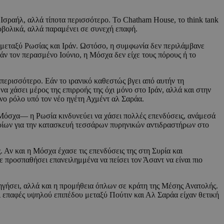
σραήλ, αλλά τίποτα περισσότερο. Το Chatham House, το think tank
ρβολικά, αλλά παραμένει σε συνεχή επαφή.
ς μεταξύ Ρωσίας και Ιράν. Ωστόσο, η συμφωνία δεν περιλάμβανε
ν τον περασμένο Ιούνιο, η Μόσχα δεν είχε τους πόρους ή το
 περισσότερο. Εάν το ιρανικό καθεστώς βγει από αυτήν τη
άσει μέρος της επιρροής της όχι μόνο στο Ιράν, αλλά και στην
ένο ρόλο υπό τον νέο ηγέτη Αχμέντ αλ Σαράα.
η Μόσχα— η Ρωσία κινδυνεύει να χάσει πολλές επενδύσεις, ανάμεσά
αρίων για την κατασκευή τεσσάρων πυρηνικών αντιδραστήρων στο
Αν και η Μόσχα έχασε τις επενδύσεις της στη Συρία και
 προσπαθήσει επανειλημμένα να πείσει τον Άσαντ να είναι πιο
ρηγήσει, αλλά και η προμήθεια όπλων σε κράτη της Μέσης Ανατολής.
ι επαφές υψηλού επιπέδου μεταξύ Πούτιν και Αλ Σαράα είχαν θετική