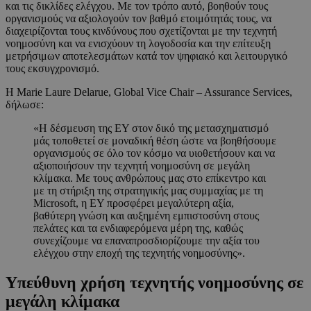
και τις δικλίδες ελέγχου. Με τον τρόπο αυτό, βοηθούν τους
οργανισμούς να αξιολογούν τον βαθμό ετοιμότητάς τους, να
διαχειρίζονται τους κινδύνους που σχετίζονται με την τεχνητή
νοημοσύνη και να ενισχύουν τη λογοδοσία και την επίτευξη
μετρήσιμων αποτελεσμάτων κατά τον ψηφιακό και λειτουργικό
τους εκσυγχρονισμό.
Η Marie Laure Delarue, Global Vice Chair – Assurance Services,
δήλωσε:
«Η δέσμευση της EY στον δικό της μετασχηματισμό
μάς τοποθετεί σε μοναδική θέση ώστε να βοηθήσουμε
οργανισμούς σε όλο τον κόσμο να υιοθετήσουν και να
αξιοποιήσουν την τεχνητή νοημοσύνη σε μεγάλη
κλίμακα. Με τους ανθρώπους μας στο επίκεντρο και
με τη στήριξη της στρατηγικής μας συμμαχίας με τη
Microsoft, η EY προσφέρει μεγαλύτερη αξία,
βαθύτερη γνώση και αυξημένη εμπιστοσύνη στους
πελάτες και τα ενδιαφερόμενα μέρη της, καθώς
συνεχίζουμε να επαναπροσδιορίζουμε την αξία του
ελέγχου στην εποχή της τεχνητής νοημοσύνης».
Υπεύθυνη χρήση τεχνητής νοημοσύνης σε
μεγάλη κλίμακα