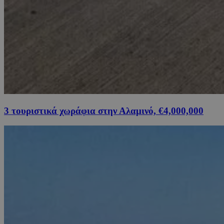
3 τουριστικά χωράφια στην Αλαμινό, €4,000,000