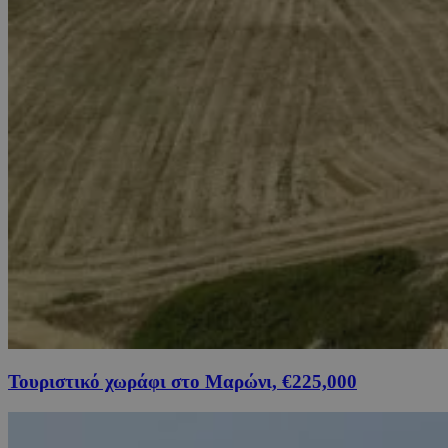
Τουριστικό χωράφι στο Μαρώνι, €225,000