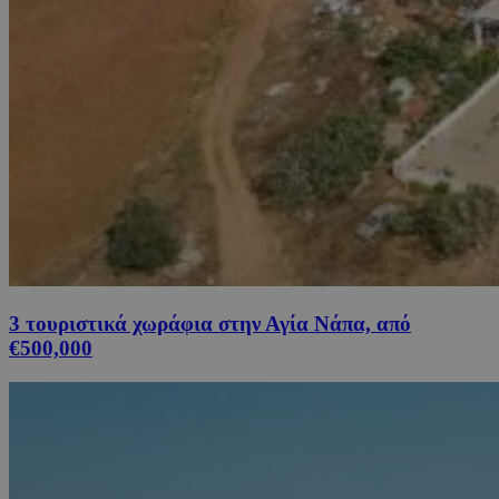
3 τουριστικά χωράφια στην Αγία Νάπα, από
€500,000