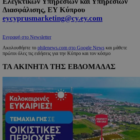
Ελεγκτικών Υπηρεσιών και Υπηρεσιών
Διασφάλισης, ΕΥ Κύπρου
eycyprusmarketing@cy.ey.com
Εγγραφή στο Newsletter
Ακολουθήστε το
philenews.com στο Google News
και μάθετε
πρώτοι όλες τις ειδήσεις για την Κύπρο και τον κόσμο
ΤΑ ΑΚΙΝΗΤΑ ΤΗΣ ΕΒΔΟΜΑΔΑΣ