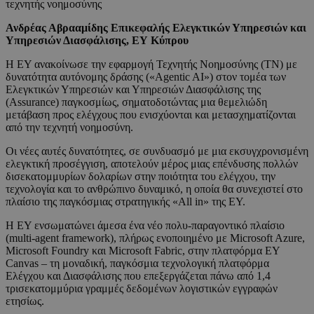
τεχνητής νοημοσύνης
Ανδρέας Αβρααμίδης Επικεφαλής Ελεγκτικών Υπηρεσιών και
Υπηρεσιών Διασφάλισης, ΕΥ Κύπρου
Η EY ανακοίνωσε την εφαρμογή Τεχνητής Νοημοσύνης (ΤΝ) με
δυνατότητα αυτόνομης δράσης («Agentic AI») στον τομέα των
Ελεγκτικών Υπηρεσιών και Υπηρεσιών Διασφάλισης της
(Assurance) παγκοσμίως, σηματοδοτώντας μια θεμελιώδη
μετάβαση προς ελέγχους που ενισχύονται και μετασχηματίζονται
από την τεχνητή νοημοσύνη.
Οι νέες αυτές δυνατότητες, σε συνδυασμό με μια εκσυγχρονισμένη
ελεγκτική προσέγγιση, αποτελούν μέρος μιας επένδυσης πολλών
δισεκατομμυρίων δολαρίων στην ποιότητα του ελέγχου, την
τεχνολογία και το ανθρώπινο δυναμικό, η οποία θα συνεχιστεί στο
πλαίσιο της παγκόσμιας στρατηγικής «All in» της EY.
Η EY ενσωματώνει άμεσα ένα νέο πολυ-παραγοντικό πλαίσιο
(multi-agent framework), πλήρως ενοποιημένο με Microsoft Azure,
Microsoft Foundry και Microsoft Fabric, στην πλατφόρμα EY
Canvas – τη μοναδική, παγκόσμια τεχνολογική πλατφόρμα
Ελέγχου και Διασφάλισης που επεξεργάζεται πάνω από 1,4
τρισεκατομμύρια γραμμές δεδομένων λογιστικών εγγραφών
ετησίως.