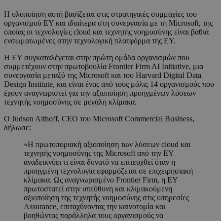
Η υλοποίηση αυτή βασίζεται στις στρατηγικές συμμαχίες του
οργανισμού EY και ιδιαίτερα στη συνεργασία με τη Microsoft, της
οποίας οι τεχνολογίες cloud και τεχνητής νοημοσύνης είναι βαθιά
ενσωματωμένες στην τεχνολογική πλατφόρμα της EY.
Η EY συγκαταλέγεται στην πρώτη ομάδα οργανισμών που
συμμετέχουν στην πρωτοβουλία Frontier Firm AI Initiative, μια
συνεργασία μεταξύ της Microsoft και του Harvard Digital Data
Design Institute, και είναι ένας από τους μόλις 14 οργανισμούς που
έχουν αναγνωριστεί για την αξιοποίηση προηγμένων λύσεων
τεχνητής νοημοσύνης σε μεγάλη κλίμακα.
Ο Judson Althoff, CEO του Microsoft Commercial Business,
δήλωσε:
«Η πρωτοποριακή αξιοποίηση των λύσεων cloud και
τεχνητής νοημοσύνης της Microsoft από την EY
αναδεικνύει τι είναι δυνατό να επιτευχθεί όταν η
προηγμένη τεχνολογία εφαρμόζεται σε επιχειρησιακή
κλίμακα. Ως αναγνωρισμένο Frontier Firm, η EY
πρωτοστατεί στην υπεύθυνη και κλιμακούμενη
αξιοποίηση της τεχνητής νοημοσύνης στις υπηρεσίες
Assurance, επιταχύνοντας την καινοτομία και
βοηθώντας παράλληλα τους οργανισμούς να