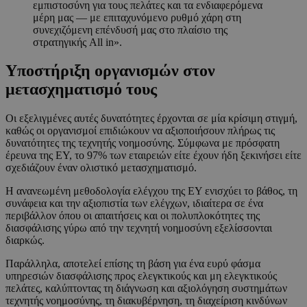
εμπιστοσύνη για τους πελάτες και τα ενδιαφερόμενα
μέρη μας — με επιταχυνόμενο ρυθμό χάρη στη
συνεχιζόμενη επένδυσή μας στο πλαίσιο της
στρατηγικής All in».
Υποστήριξη οργανισμών στον
μετασχηματισμό τους
Οι εξελιγμένες αυτές δυνατότητες έρχονται σε μία κρίσιμη στιγμή,
καθώς οι οργανισμοί επιδιώκουν να αξιοποιήσουν πλήρως τις
δυνατότητες της τεχνητής νοημοσύνης. Σύμφωνα με πρόσφατη
έρευνα της EY, το 97% των εταιρειών είτε έχουν ήδη ξεκινήσει είτε
σχεδιάζουν έναν ολιστικό μετασχηματισμό.
Η ανανεωμένη μεθοδολογία ελέγχου της EY ενισχύει το βάθος, τη
συνάφεια και την αξιοπιστία των ελέγχων, ιδιαίτερα σε ένα
περιβάλλον όπου οι απαιτήσεις και οι πολυπλοκότητες της
διασφάλισης γύρω από την τεχνητή νοημοσύνη εξελίσσονται
διαρκώς.
Παράλληλα, αποτελεί επίσης τη βάση για ένα ευρύ φάσμα
υπηρεσιών διασφάλισης προς ελεγκτικούς και μη ελεγκτικούς
πελάτες, καλύπτοντας τη διάγνωση και αξιολόγηση συστημάτων
τεχνητής νοημοσύνης, τη διακυβέρνηση, τη διαχείριση κινδύνων