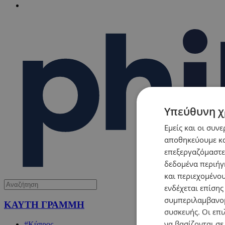
Υπεύθυνη χ
Εμείς και οι συν
αποθηκεύουμε κα
επεξεργαζόμαστε
δεδομένα περιήγη
και περιεχομένο
ενδέχεται επίσης
συμπεριλαμβανομ
ΚΑΥΤΗ ΓΡΑΜΜΗ
συσκευής. Οι επι
να βασίζονται σε
#Κύπρος