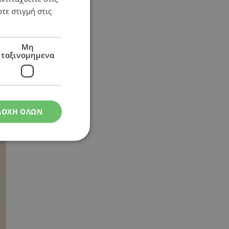
τε στιγμή στις
Μη
ταξινομημενα
ΔΟΧΗ ΟΛΩΝ