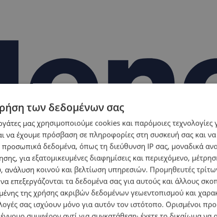
ρήση των δεδομένων σας
εργάτες μας χρησιμοποιούμε cookies και παρόμοιες τεχνολογίες 
ι να έχουμε πρόσβαση σε πληροφορίες στη συσκευή σας και να
 προσωπικά δεδομένα, όπως τη διεύθυνση IP σας, μοναδικά αν
σης, για εξατομικευμένες διαφημίσεις και περιεχόμενο, μέτρη
υ, ανάλυση κοινού και βελτίωση υπηρεσιών.
Προμηθευτές τρίτων
 να επεξεργάζονται τα δεδομένα σας για αυτούς και άλλους σκο
ένης της χρήσης ακριβών δεδομένων γεωεντοπισμού και χαρα
λογές σας ισχύουν μόνο για αυτόν τον ιστότοπο. Ορισμένοι πρ
 έννομο συμφέρον αντί για συγκατάθεση· έχετε το δικαίωμα να α