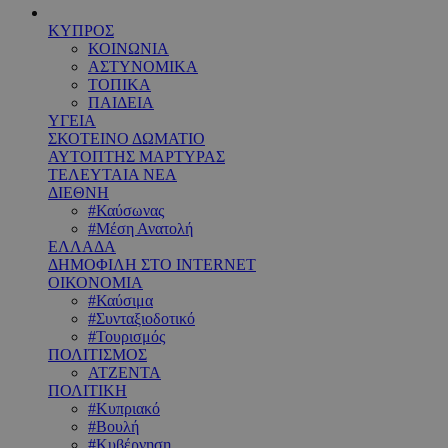
ΚΥΠΡΟΣ
ΚΟΙΝΩΝΙΑ
ΑΣΤΥΝΟΜΙΚΑ
ΤΟΠΙΚΑ
ΠΑΙΔΕΙΑ
ΥΓΕΙΑ
ΣΚΟΤΕΙΝΟ ΔΩΜΑΤΙΟ
ΑΥΤΟΠΤΗΣ ΜΑΡΤΥΡΑΣ
ΤΕΛΕΥΤΑΙΑ ΝΕΑ
ΔΙΕΘΝΗ
#Καύσωνας
#Μέση Ανατολή
ΕΛΛΑΔΑ
ΔΗΜΟΦΙΛΗ ΣΤΟ INTERNET
ΟΙΚΟΝΟΜΙΑ
#Καύσιμα
#Συνταξιοδοτικό
#Τουρισμός
ΠΟΛΙΤΙΣΜΟΣ
ΑΤΖΕΝΤΑ
ΠΟΛΙΤΙΚΗ
#Κυπριακό
#Βουλή
#Κυβέρνηση