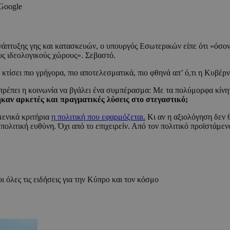
 Google
νάπτυξης γης και κατασκευών, ο υπουργός Εσωτερικών είπε ότι «όσον 
ους ιδεολογικούς χώρους». Σεβαστό.
να κτίσει πιο γρήγορα, πιο αποτελεσματικά, πιο φθηνά απ’ ό,τι η Κυβέ
 πρέπει η κοινωνία να βγάλει ένα συμπέρασμα: Με τα πολύμορφα κίνητ
καν αρκετές και πραγματικές λύσεις στο στεγαστικό;
μενικά κριτήρια
η πολιτική που εφαρμόζεται.
Κι αν η αξιολόγηση δεν θ
 πολιτική ευθύνη. Όχι από το επιχειρείν. Από τον πολιτικό προϊστάμ
ι όλες τις ειδήσεις για την Κύπρο και τον κόσμο