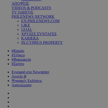
ΑΠΟΨΕΙΣ
VIDEOS & PODCASTS
TV ΟΔΗΓΟΣ
PHILENEWS NETWORK
EN.PHILENEWS.COM
LIKE
GOAL
ΧΡΥΣΕΣ ΣΥΝΤΑΓΕΣ
KARIERA
IN-CYPRUS PROPERTY
#Καιρός
#Τζόκερ
#Φαρμακεία
#Σκίτσο
Εγγραφή στο Newsletter
Αρχείο Φ
Ψηφιακές Εκδόσεις
Αφιερώματα