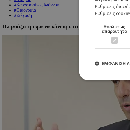
#Κωνσταντίνος Ιωάννου
Ρυθμίσεις διαφή
#Οικονομία
Ρυθμίσεις cookie
#Στέγαση
Πλησιάζει η ώρα να κάνουμε ταμείο για το στεγαστι
Απολυτως
απαραιτητα
ΕΜΦΑΝΙΣΗ 