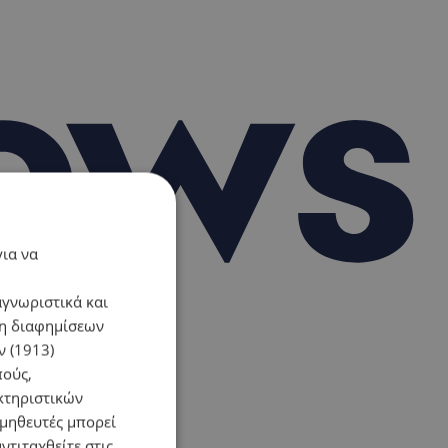
για να
αγνωριστικά και
ση διαφημίσεων
 (1913)
πούς,
κτηριστικών
ομηθευτές μπορεί
ντιταχθείτε στις