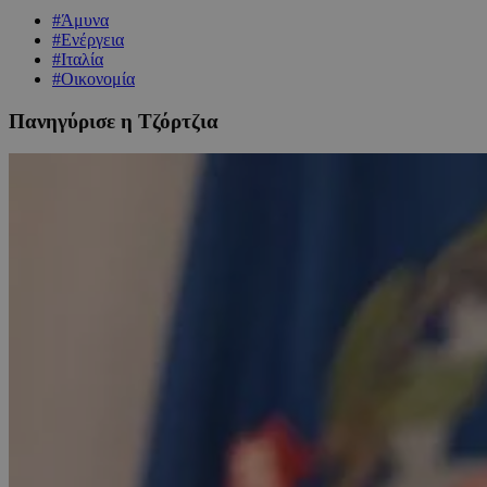
#Άμυνα
#Ενέργεια
#Ιταλία
#Οικονομία
Πανηγύρισε η Τζόρτζια