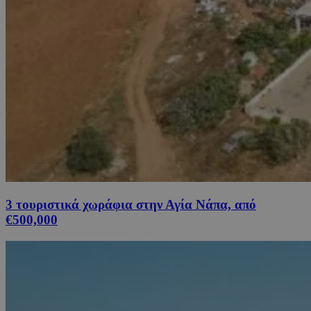
3 τουριστικά χωράφια στην Αγία Νάπα, από
€500,000