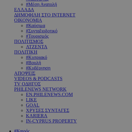
#Μέση Ανατολή
ΕΛΛΑΔΑ
ΔΗΜΟΦΙΛΗ ΣΤΟ INTERNET
ΟΙΚΟΝΟΜΙΑ
#Καύσιμα
#Συνταξιοδοτικό
#Τουρισμός
ΠΟΛΙΤΙΣΜΟΣ
ΑΤΖΕΝΤΑ
ΠΟΛΙΤΙΚΗ
#Κυπριακό
#Βουλή
#Κυβέρνηση
ΑΠΟΨΕΙΣ
VIDEOS & PODCASTS
TV ΟΔΗΓΟΣ
PHILENEWS NETWORK
EN.PHILENEWS.COM
LIKE
GOAL
ΧΡΥΣΕΣ ΣΥΝΤΑΓΕΣ
KARIERA
IN-CYPRUS PROPERTY
#Καιρός