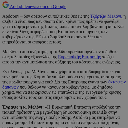
Add philenews.com on Google
Αρέσουν – δεν αρέσουν οι πολιτικές θέσεις της
Τζόρτζια Μελόνι,
η
αλήθεια είναι πως δεν σιωπά όταν κρίνει πως πρέπει να φωνάξει
για τα συμφέροντα της Ιταλίας, όπως τα αντιλαμβάνεται η ίδια. Και
δεν είναι λίγες οι φορές που η Κομισιόν και οι ηγέτες των
κυβερνήσεων της ΕΕ στο Συμβούλιο ακούν τι λέει και
επηρεάζονται οι αποφάσεις τους.
Με βίντεο που ανήρτησε, η Ιταλίδα πρωθυπουργός αναφέρθηκε
στις τελευταίες εξαγγελίες της
Ευρωπαϊκής Επιτροπής
σε ό,τι
αφορά την αντιμετώπιση της αύξησης του κόστους της ενέργειας.
Εν ολίγοις, η κ. Μελόνι… πανηγύρισε και αυτοδιαφημίστηκε για
την πρόθεση της Κομισιόν να υλοποιήσει εν μέρει τις απαιτήσεις
της πρωθυπουργού για ευελιξία της Επιτροπής έναντι των
έκτακτων
δαπανών
που θέλουν να κάνουν οι κυβερνήσεις, με δημόσιο
χρήμα, για να περιορίσουν τις επιπτώσεις της ενεργειακής κρίσης
στους πολίτες τους και στις επιχειρήσεις των χωρών τους.
Έγραψε η κ. Μελόνι:
«H Ευρωπαϊκή Επιτροπή αποδέχθηκε την
ιταλική πρόταση για μεγαλύτερη δημοσιονομική ευελιξία στην
αντιμετώπιση της ενεργειακής κρίσης. Αυτό θα μας επιτρέψει να
δαπανήσουμε 14 δισεκατομμύρια ευρώ τα επόμενα τρία χρόνια,
για να περιορίσουμε τις συνέπειες της αύξησης των τιμών της