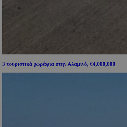
3 τουριστικά χωράφια στην Αλαμινό, €4,000,000