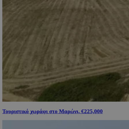
Τουριστικό χωράφι στο Μαρώνι, €225,000