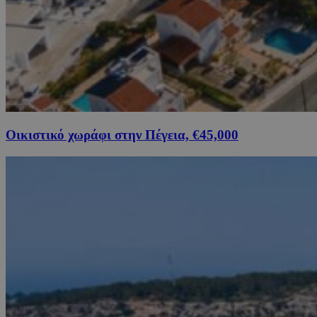
Οικιστικό χωράφι στην Πέγεια, €45,000