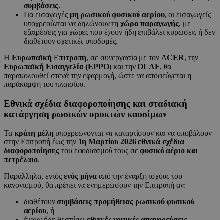
συμβάσεις
.
Για εισαγωγές
μη ρωσικού φυσικού αερίου
, οι εισαγωγείς
υποχρεούνται να δηλώνουν τη
χώρα παραγωγής
, με
εξαιρέσεις για χώρες που έχουν ήδη επιβάλει κυρώσεις ή δεν
διαθέτουν σχετικές υποδομές.
Η
Ευρωπαϊκή Επιτροπή
, σε συνεργασία με τον
ACER
, την
Ευρωπαϊκή Εισαγγελία (EPPO)
και την
OLAF
, θα
παρακολουθεί στενά την εφαρμογή, ώστε να αποφεύγεται η
παράκαμψη του πλαισίου.
Εθνικά σχέδια διαφοροποίησης και σταδιακή
κατάργηση ρωσικών ορυκτών καυσίμων
Τα
κράτη μέλη
υποχρεώνονται να καταρτίσουν και να υποβάλουν
στην Επιτροπή έως την
1η Μαρτίου 2026
εθνικά σχέδια
διαφοροποίησης
του εφοδιασμού τους σε
φυσικό αέριο και
πετρέλαιο
.
Παράλληλα, εντός
ενός μήνα
από την έναρξη ισχύος του
κανονισμού, θα πρέπει να ενημερώσουν την Επιτροπή αν:
διαθέτουν
συμβάσεις προμήθειας ρωσικού φυσικού
αερίου
, ή
έχουν ήδη θεσπίσει
εθνικές νομικές απαγορεύσεις
.