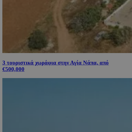
3 τουριστικά χωράφια στην Αγία Νάπα, από
€500,000