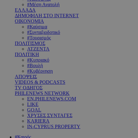
#Μέση Ανατολή
ΕΛΛΑΔΑ
ΔΗΜΟΦΙΛΗ ΣΤΟ INTERNET
ΟΙΚΟΝΟΜΙΑ
#Καύσιμα
#Συνταξιοδοτικό
#Τουρισμός
ΠΟΛΙΤΙΣΜΟΣ
ΑΤΖΕΝΤΑ
ΠΟΛΙΤΙΚΗ
#Κυπριακό
#Βουλή
#Κυβέρνηση
ΑΠΟΨΕΙΣ
VIDEOS & PODCASTS
TV ΟΔΗΓΟΣ
PHILENEWS NETWORK
EN.PHILENEWS.COM
LIKE
GOAL
ΧΡΥΣΕΣ ΣΥΝΤΑΓΕΣ
KARIERA
IN-CYPRUS PROPERTY
#Καιρός