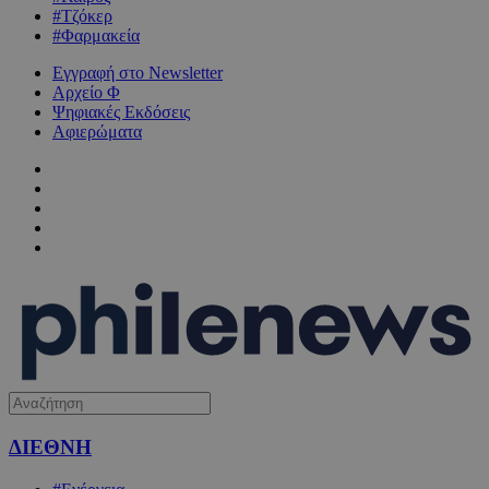
#Τζόκερ
#Φαρμακεία
Εγγραφή στο Newsletter
Αρχείο Φ
Ψηφιακές Εκδόσεις
Αφιερώματα
ΔΙΕΘΝΗ