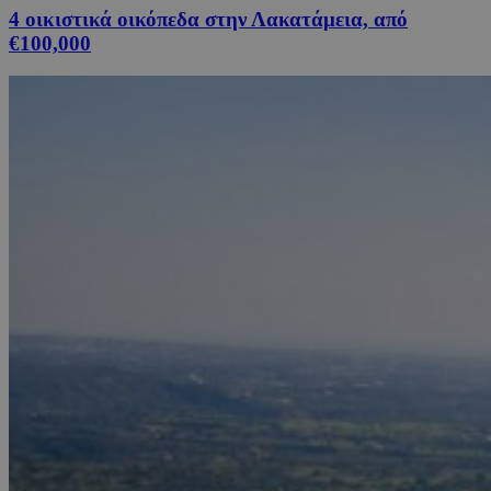
4 οικιστικά οικόπεδα στην Λακατάμεια, από
€100,000