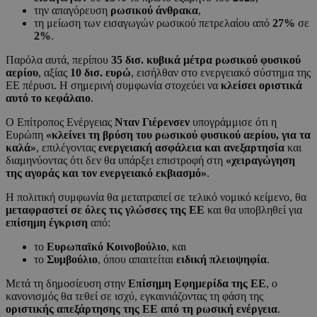
την απαγόρευση
ρωσικού άνθρακα
,
τη μείωση των εισαγωγών ρωσικού πετρελαίου από
27%
σε
2%
.
Παρόλα αυτά, περίπου
35 δισ. κυβικά μέτρα ρωσικού φυσικού
αερίου
, αξίας
10 δισ. ευρώ
, εισήλθαν στο ενεργειακό σύστημα της
ΕΕ πέρυσι. Η σημερινή συμφωνία στοχεύει να
κλείσει οριστικά
αυτό το κεφάλαιο
.
Ο Επίτροπος Ενέργειας
Νταν Γιέρενσεν
υπογράμμισε ότι η
Ευρώπη
«κλείνει τη βρύση του ρωσικού φυσικού αερίου, για τα
καλά»
, επιλέγοντας
ενεργειακή ασφάλεια και ανεξαρτησία
και
διαμηνύοντας ότι δεν θα υπάρξει επιστροφή στη
«χειραγώγηση
της αγοράς και τον ενεργειακό εκβιασμό»
.
Η πολιτική συμφωνία θα μετατραπεί σε τελικό νομικό κείμενο, θα
μεταφραστεί σε όλες τις γλώσσες της ΕΕ
και θα υποβληθεί για
επίσημη έγκριση
από:
το
Ευρωπαϊκό Κοινοβούλιο
, και
το
Συμβούλιο
, όπου απαιτείται
ειδική πλειοψηφία
.
Μετά τη δημοσίευση στην
Επίσημη Εφημερίδα της ΕΕ
, ο
κανονισμός θα τεθεί σε ισχύ, εγκαινιάζοντας τη φάση της
οριστικής απεξάρτησης της ΕΕ από τη ρωσική ενέργεια
.