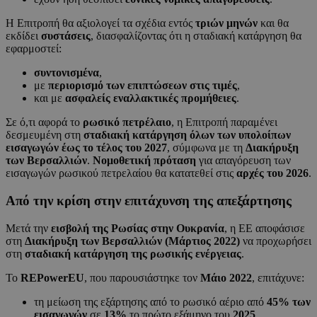
Η Επιτροπή θα αξιολογεί τα σχέδια εντός
τριών μηνών
και θα
εκδίδει
συστάσεις
, διασφαλίζοντας ότι η σταδιακή κατάργηση θα
εφαρμοστεί:
συντονισμένα
,
με
περιορισμό των επιπτώσεων στις τιμές
,
και με
ασφαλείς εναλλακτικές προμήθειες
.
Σε ό,τι αφορά το
ρωσικό πετρέλαιο
, η Επιτροπή παραμένει
δεσμευμένη στη
σταδιακή κατάργηση όλων των υπολοίπων
εισαγωγών έως το τέλος του 2027
, σύμφωνα με τη
Διακήρυξη
των Βερσαλλιών
.
Νομοθετική πρόταση
για απαγόρευση των
εισαγωγών ρωσικού πετρελαίου θα κατατεθεί στις
αρχές του 2026
.
Από την κρίση στην επιτάχυνση της απεξάρτησης
Μετά την
εισβολή της Ρωσίας στην Ουκρανία
, η ΕΕ αποφάσισε
στη
Διακήρυξη των Βερσαλλιών (Μάρτιος 2022)
να προχωρήσει
στη
σταδιακή κατάργηση της ρωσικής ενέργειας
.
Το
REPowerEU
, που παρουσιάστηκε τον
Μάιο 2022
, επιτάχυνε:
τη μείωση της εξάρτησης από το ρωσικό αέριο από
45% των
εισαγωγών
σε
13%
το πρώτο εξάμηνο του
2025
,