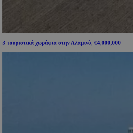
3 τουριστικά χωράφια στην Αλαμινό, €4,000,000