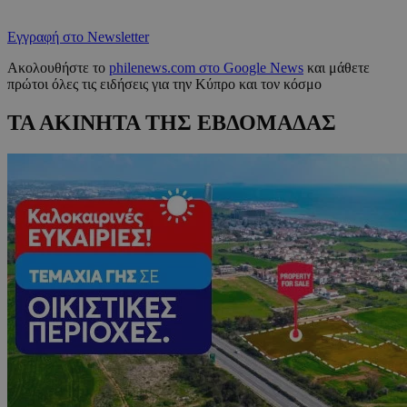
Εγγραφή στο Newsletter
Ακολουθήστε το
philenews.com στο Google News
και μάθετε
πρώτοι όλες τις ειδήσεις για την Κύπρο και τον κόσμο
ΤΑ ΑΚΙΝΗΤΑ ΤΗΣ ΕΒΔΟΜΑΔΑΣ