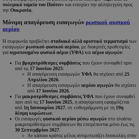
πολεμικό ταμείο του Πούτιν»
και ενισχύει την αλληλεγγύη προς
την
Ουκρανία
.
Μόνιμη απαγόρευση εισαγωγών
ρωσικού φυσικού
αερίου
Η συμφωνία προβλέπει
σταδιακό αλλά οριστικό τερματισμό
των
εισαγωγών
ρωσικού φυσικού αερίου
, με διακριτές προθεσμίες
για
υγροποιημένο φυσικό αέριο (ΥΦΑ)
και
αέριο αγωγών
:
Για
βραχυπρόθεσμες συμβάσεις
που έχουν συναφθεί πριν
από τις
17 Ιουνίου 2025
:
Η απαγόρευση εισαγωγών
ΥΦΑ
θα ισχύσει από
25
Απριλίου 2026
.
Η απαγόρευση εισαγωγών
αερίου αγωγών
θα ισχύσει
από
17 Ιουνίου 2026
.
Για
μακροπρόθεσμες συμβάσεις ΥΦΑ
που έχουν συναφθεί
πριν από τις
17 Ιουνίου 2025
, η απαγόρευση εφαρμόζεται
από
1η Ιανουαρίου 2027
, σε ευθυγράμμιση με τη
19η
δέσμη κυρώσεων
.
Οι εισαγωγές
φυσικού αερίου μέσω αγωγών
στο πλαίσιο
μακροπρόθεσμων συμβάσεων θα επιτρέπονται μόνο έως τις
30 Σεπτεμβρίου 2027
.
Αν κάποιο κράτος μέλος αντιμετωπίζει δυσκολίες στην