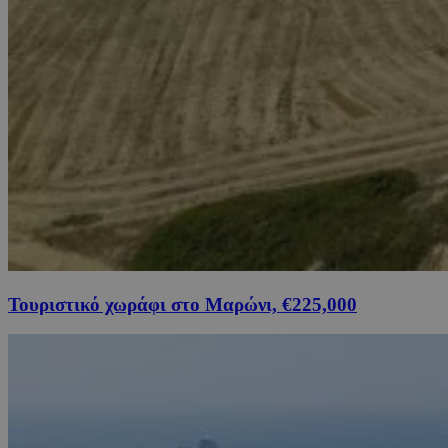
Τουριστικό χωράφι στο Μαρώνι, €225,000