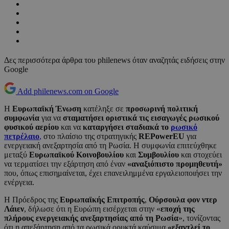
Δες περισσότερα άρθρα του philenews όταν αναζητάς ειδήσεις στην
Google
Add philenews.com on Google
Η
Ευρωπαϊκή Ένωση
κατέληξε σε
προσωρινή πολιτική
συμφωνία
για να
σταματήσει οριστικά τις εισαγωγές ρωσικού
φυσικού αερίου
και να
καταργήσει σταδιακά το
ρωσικό
πετρέλαιο
,
στο πλαίσιο της στρατηγικής
REPowerEU
για
ενεργειακή ανεξαρτησία από τη Ρωσία. Η συμφωνία επιτεύχθηκε
μεταξύ
Ευρωπαϊκού Κοινοβουλίου
και
Συμβουλίου
και στοχεύει
να τερματίσει την εξάρτηση από έναν
«αναξιόπιστο προμηθευτή»
που, όπως επισημαίνεται, έχει επανειλημμένα εργαλειοποιήσει την
ενέργεια.
Η Πρόεδρος της
Ευρωπαϊκής Επιτροπής
,
Ούρσουλα φον ντερ
Λάιεν
, δήλωσε ότι η Ευρώπη εισέρχεται στην «
εποχή της
πλήρους ενεργειακής ανεξαρτησίας από τη Ρωσία
», τονίζοντας
ότι η απεξάρτηση από τα ρωσικά ορυκτά καύσιμα
«εξαντλεί το