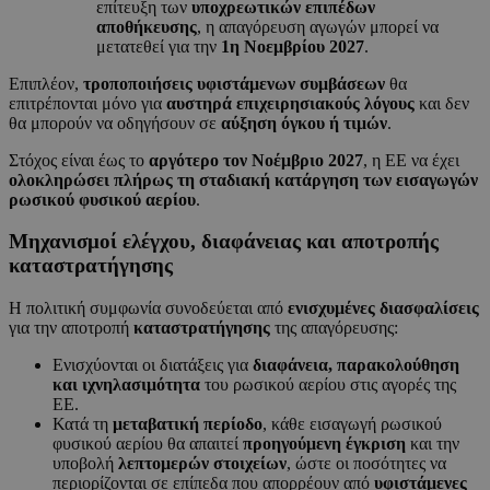
επίτευξη των
υποχρεωτικών επιπέδων
αποθήκευσης
, η απαγόρευση αγωγών μπορεί να
μετατεθεί για την
1η Νοεμβρίου 2027
.
Επιπλέον,
τροποποιήσεις υφιστάμενων συμβάσεων
θα
επιτρέπονται μόνο για
αυστηρά επιχειρησιακούς λόγους
και δεν
θα μπορούν να οδηγήσουν σε
αύξηση όγκου ή τιμών
.
Στόχος είναι έως το
αργότερο τον Νοέμβριο 2027
, η ΕΕ να έχει
ολοκληρώσει πλήρως τη σταδιακή κατάργηση των εισαγωγών
ρωσικού φυσικού αερίου
.
Μηχανισμοί ελέγχου, διαφάνειας και αποτροπής
καταστρατήγησης
Η πολιτική συμφωνία συνοδεύεται από
ενισχυμένες διασφαλίσεις
για την αποτροπή
καταστρατήγησης
της απαγόρευσης:
Ενισχύονται οι διατάξεις για
διαφάνεια, παρακολούθηση
και ιχνηλασιμότητα
του ρωσικού αερίου στις αγορές της
ΕΕ.
Κατά τη
μεταβατική περίοδο
, κάθε εισαγωγή ρωσικού
φυσικού αερίου θα απαιτεί
προηγούμενη έγκριση
και την
υποβολή
λεπτομερών στοιχείων
, ώστε οι ποσότητες να
περιορίζονται σε επίπεδα που απορρέουν από
υφιστάμενες