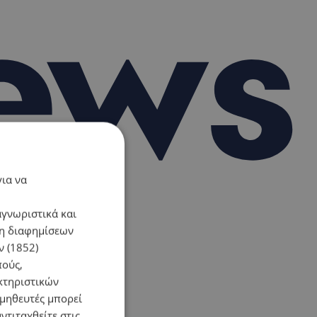
για να
αγνωριστικά και
ση διαφημίσεων
 (1852)
πούς,
κτηριστικών
ομηθευτές μπορεί
ντιταχθείτε στις