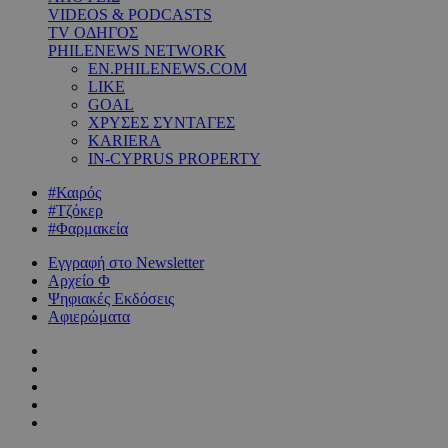
VIDEOS & PODCASTS
TV ΟΔΗΓΟΣ
PHILENEWS NETWORK
EN.PHILENEWS.COM
LIKE
GOAL
ΧΡΥΣΕΣ ΣΥΝΤΑΓΕΣ
KARIERA
IN-CYPRUS PROPERTY
#Καιρός
#Τζόκερ
#Φαρμακεία
Εγγραφή στο Newsletter
Αρχείο Φ
Ψηφιακές Εκδόσεις
Αφιερώματα