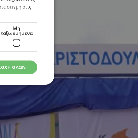
τε στιγμή στις
Μη
ταξινομημενα
ΔΟΧΗ ΟΛΩΝ