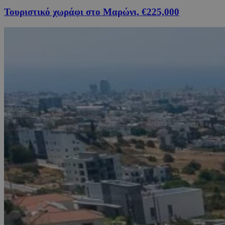
Τουριστικό χωράφι στο Μαρώνι, €225,000