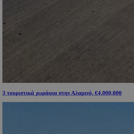
3 τουριστικά χωράφια στην Αλαμινό, €4,000,000