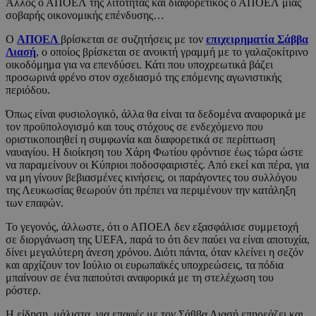
Άλλος ο ΑΠΟΕΛ της λιτότητας και διαφορετικός ο ΑΠΟΕΛ μιας
σοβαρής οικονομικής επένδυσης…
Ο
ΑΠΟΕΛ
βρίσκεται σε συζητήσεις με τον
επιχειρηματία Σάββα
Λιασή
, ο οποίος βρίσκεται σε ανοικτή γραμμή με το γαλαζοκίτρινο
οικοδόμημα για να επενδύσει. Κάτι που υποχρεωτικά βάζει
προσωρινά φρένο στον σχεδιασμό της επόμενης αγωνιστικής
περιόδου.
Όπως είναι φυσιολογικό, άλλα θα είναι τα δεδομένα αναφορικά με
τον προϋπολογισμό και τους στόχους σε ενδεχόμενο που
οριστικοποιηθεί η συμφωνία και διαφορετικά σε περίπτωση
ναυαγίου. Η διοίκηση του Χάρη Φωτίου φρόντισε έως τώρα ώστε
να παραμείνουν οι Κύπριοι ποδοσφαιριστές. Από εκεί και πέρα, για
να μη γίνουν βεβιασμένες κινήσεις, οι παράγοντες του συλλόγου
της Λευκωσίας θεωρούν ότι πρέπει να περιμένουν την κατάληξη
των επαφών.
Το γεγονός, άλλωστε, ότι ο ΑΠΟΕΛ δεν εξασφάλισε συμμετοχή
σε διοργάνωση της UEFA, παρά το ότι δεν παύει να είναι αποτυχία,
δίνει μεγαλύτερη άνεση χρόνου. Διότι πάντα, όταν κλείνει η σεζόν
και αρχίζουν τον Ιούλιο οι ευρωπαϊκές υποχρεώσεις, τα πόδια
μπαίνουν σε ένα παπούτσι αναφορικά με τη στελέχωση του
ρόστερ.
Η είδηση, μάλιστα, για επαφές με τον Σάββα Λιασή επηρεάζει και