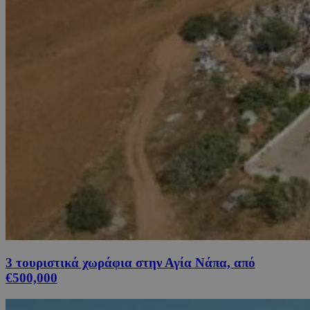
3 τουριστικά χωράφια στην Αγία Νάπα, από
€500,000