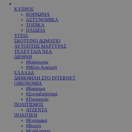
ΚΥΠΡΟΣ
ΚΟΙΝΩΝΙΑ
ΑΣΤΥΝΟΜΙΚΑ
ΤΟΠΙΚΑ
ΠΑΙΔΕΙΑ
ΥΓΕΙΑ
ΣΚΟΤΕΙΝΟ ΔΩΜΑΤΙΟ
ΑΥΤΟΠΤΗΣ ΜΑΡΤΥΡΑΣ
ΤΕΛΕΥΤΑΙΑ ΝΕΑ
ΔΙΕΘΝΗ
#Καύσωνας
#Μέση Ανατολή
ΕΛΛΑΔΑ
ΔΗΜΟΦΙΛΗ ΣΤΟ INTERNET
ΟΙΚΟΝΟΜΙΑ
#Καύσιμα
#Συνταξιοδοτικό
#Τουρισμός
ΠΟΛΙΤΙΣΜΟΣ
ΑΤΖΕΝΤΑ
ΠΟΛΙΤΙΚΗ
#Κυπριακό
#Βουλή
#Κυβέρνηση