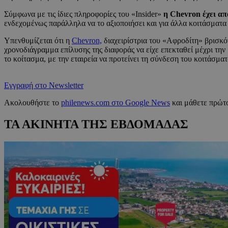
Σύμφωνα με τις ίδιες πληροφορίες του «Insider»
η Chevron έχει απ
ενδεχομένως παράλληλα να το αξιοποιήσει και για άλλα κοιτάσματ
Υπενθυμίζεται ότι η
Chevron,
διαχειρίστρια του «Αφροδίτη» βρισκό
χρονοδιάγραμμα επίλυσης της διαφοράς να είχε επεκταθεί μέχρι την
το κοίτασμα, με την εταιρεία να προτείνει τη σύνδεση του κοιτάσμ
Εγγραφή στο Newsletter
Ακολουθήστε το
philenews.com στο Google News
και μάθετε πρώτο
ΤΑ ΑΚΙΝΗΤΑ ΤΗΣ ΕΒΔΟΜΑΔΑΣ