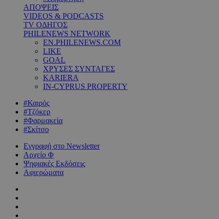
ΑΠΟΨΕΙΣ
VIDEOS & PODCASTS
TV ΟΔΗΓΟΣ
PHILENEWS NETWORK
EN.PHILENEWS.COM
LIKE
GOAL
ΧΡΥΣΕΣ ΣΥΝΤΑΓΕΣ
KARIERA
IN-CYPRUS PROPERTY
#Καιρός
#Τζόκερ
#Φαρμακεία
#Σκίτσο
Εγγραφή στο Newsletter
Αρχείο Φ
Ψηφιακές Εκδόσεις
Αφιερώματα