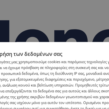
ρήση των δεδομένων σας
εργάτες μας χρησιμοποιούμε cookies και παρόμοιες τεχνολογίες 
ι να έχουμε πρόσβαση σε πληροφορίες στη συσκευή σας και να
 προσωπικά δεδομένα, όπως τη διεύθυνση IP σας, μοναδικά αν
σης, για εξατομικευμένες διαφημίσεις και περιεχόμενο, μέτρη
υ, ανάλυση κοινού και βελτίωση υπηρεσιών.
Προμηθευτές τρίτων
 να επεξεργάζονται τα δεδομένα σας για αυτούς και άλλους σκο
ένης της χρήσης ακριβών δεδομένων γεωεντοπισμού και χαρα
λογές σας ισχύουν μόνο για αυτόν τον ιστότοπο. Ορισμένοι πρ
 έννομο συμφέρον αντί για συγκατάθεση· έχετε το δικαίωμα να α