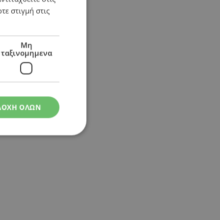
τε στιγμή στις
Μη
ταξινομημενα
ΔΟΧΗ ΟΛΩΝ