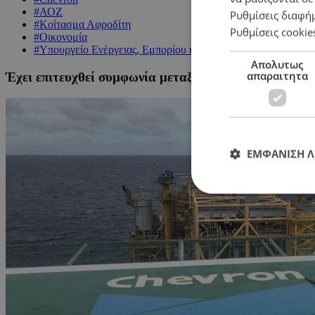
#ΑΟΖ
Ρυθμίσεις διαφή
#Κοίτασμα Αφροδίτη
Ρυθμίσεις cookie
#Οικονομία
#Υπουργείο Ενέργειας, Εμπορίου και Βιομηχανίας
Απολυτως
απαραιτητα
Έχει επιτευχθεί συμφωνία μεταξύ Chevron και Κυπ
ΕΜΦΑΝΙΣΗ 