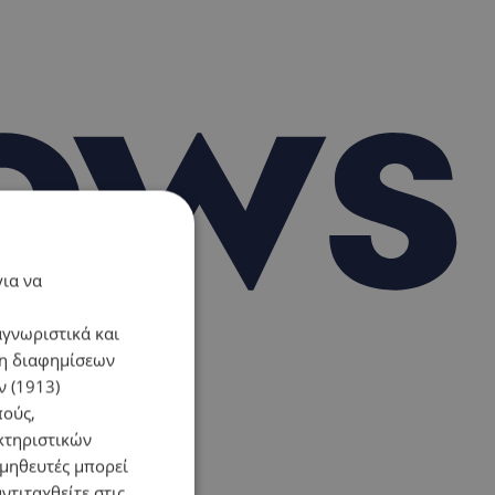
για να
αγνωριστικά και
ση διαφημίσεων
 (1913)
πούς,
κτηριστικών
ομηθευτές μπορεί
ντιταχθείτε στις