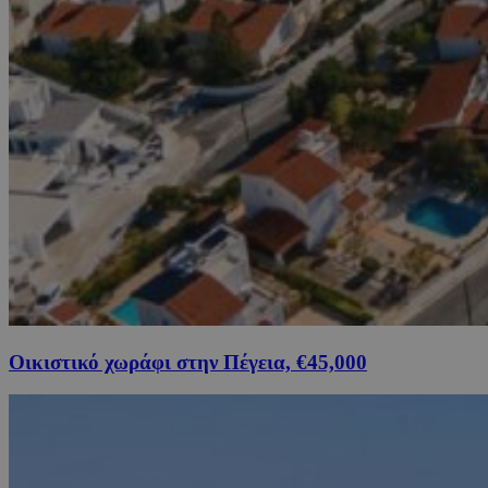
Οικιστικό χωράφι στην Πέγεια, €45,000