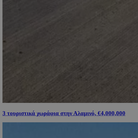
3 τουριστικά χωράφια στην Αλαμινό, €4,000,000