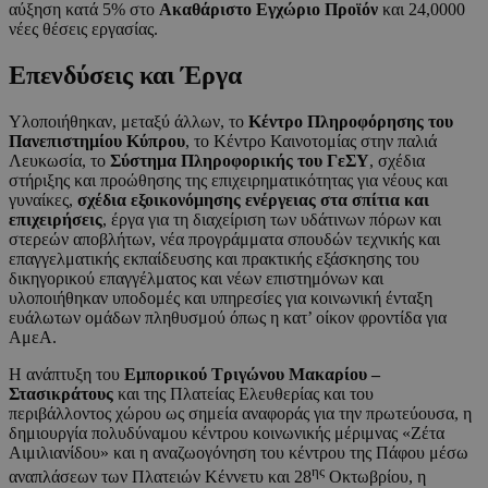
αύξηση κατά 5% στο
Ακαθάριστο Εγχώριο Προϊόν
και 24,0000
νέες θέσεις εργασίας.
Επενδύσεις και Έργα
Υλοποιήθηκαν, μεταξύ άλλων, το
Κέντρο Πληροφόρησης του
Πανεπιστημίου Κύπρου
, το Κέντρο Καινοτομίας στην παλιά
Λευκωσία, το
Σύστημα Πληροφορικής του ΓεΣΥ
, σχέδια
στήριξης και προώθησης της επιχειρηματικότητας για νέους και
γυναίκες,
σχέδια εξοικονόμησης ενέργειας στα σπίτια και
επιχειρήσεις
, έργα για τη διαχείριση των υδάτινων πόρων και
στερεών αποβλήτων, νέα προγράμματα σπουδών τεχνικής και
επαγγελματικής εκπαίδευσης και πρακτικής εξάσκησης του
δικηγορικού επαγγέλματος και νέων επιστημόνων και
υλοποιήθηκαν υποδομές και υπηρεσίες για κοινωνική ένταξη
ευάλωτων ομάδων πληθυσμού όπως η κατ’ οίκον φροντίδα για
ΑμεΑ.
Η ανάπτυξη του
Εμπορικού Τριγώνου Μακαρίου –
Στασικράτους
και της Πλατείας Ελευθερίας και του
περιβάλλοντος χώρου ως σημεία αναφοράς για την πρωτεύουσα, η
δημιουργία πολυδύναμου κέντρου κοινωνικής μέριμνας «Ζέτα
Αιμιλιανίδου» και η αναζωογόνηση του κέντρου της Πάφου μέσω
ης
αναπλάσεων των Πλατειών Κέννετυ και 28
Οκτωβρίου, η