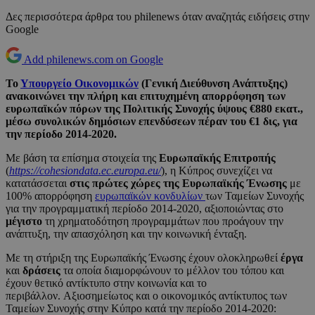
Δες περισσότερα άρθρα του philenews όταν αναζητάς ειδήσεις στην
Google
Add philenews.com on Google
Το
Υπουργείο Οικονομικών
(Γενική Διεύθυνση Ανάπτυξης)
ανακοινώνει την πλήρη και επιτυχημένη απορρόφηση των
ευρωπαϊκών πόρων της Πολιτικής Συνοχής ύψους €880 εκατ.,
μέσω συνολικών δημόσιων επενδύσεων πέραν του €1 δις, για
την περίοδο 2014-2020.
Με βάση τα επίσημα στοιχεία της
Ευρωπαϊκής Επιτροπής
(
https://cohesiondata.ec.europa.eu/
), η Κύπρος συνεχίζει να
κατατάσσεται
στις πρώτες χώρες της Ευρωπαϊκής Ένωσης
με
100% απορρόφηση
ευρωπαϊκών κονδυλίων
των Ταμείων Συνοχής
για την προγραμματική περίοδο 2014-2020, αξιοποιώντας στο
μέγιστο
τη χρηματοδότηση προγραμμάτων που προάγουν την
ανάπτυξη, την απασχόληση και την κοινωνική ένταξη.
Με τη στήριξη της Ευρωπαϊκής Ένωσης έχουν ολοκληρωθεί
έργα
και
δράσεις
τα οποία διαμορφώνουν το μέλλον του τόπου και
έχουν θετικό αντίκτυπο στην κοινωνία και το
περιβάλλον. Αξιοσημείωτος και ο οικονομικός αντίκτυπος των
Ταμείων Συνοχής στην Κύπρο κατά την περίοδο 2014-2020: