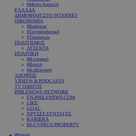
#Μέση Ανατολή
ΕΛΛΑΔΑ
ΔΗΜΟΦΙΛΗ ΣΤΟ INTERNET
ΟΙΚΟΝΟΜΙΑ
#Καύσιμα
#Συνταξιοδοτικό
#Τουρισμός
ΠΟΛΙΤΙΣΜΟΣ
ΑΤΖΕΝΤΑ
ΠΟΛΙΤΙΚΗ
#Κυπριακό
#Βουλή
#Κυβέρνηση
ΑΠΟΨΕΙΣ
VIDEOS & PODCASTS
TV ΟΔΗΓΟΣ
PHILENEWS NETWORK
EN.PHILENEWS.COM
LIKE
GOAL
ΧΡΥΣΕΣ ΣΥΝΤΑΓΕΣ
KARIERA
IN-CYPRUS PROPERTY
#Καιρός