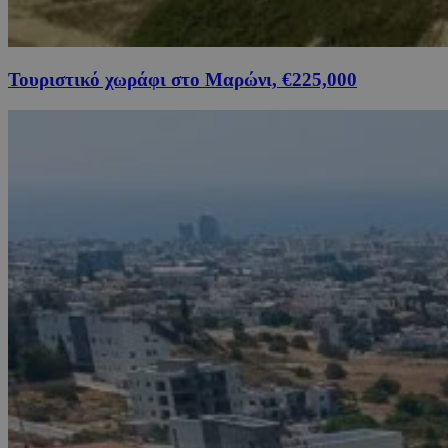
Τουριστικό χωράφι στο Μαρώνι, €225,000