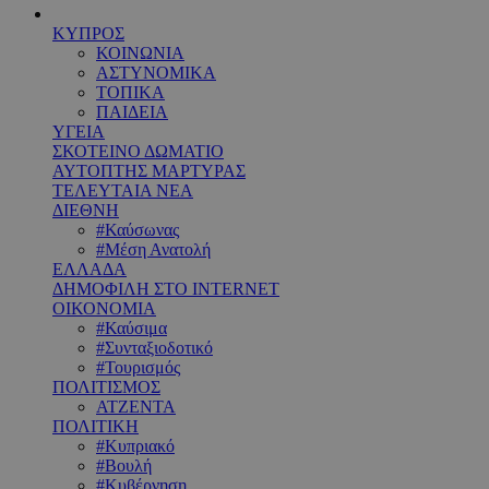
ΚΥΠΡΟΣ
ΚΟΙΝΩΝΙΑ
ΑΣΤΥΝΟΜΙΚΑ
ΤΟΠΙΚΑ
ΠΑΙΔΕΙΑ
ΥΓΕΙΑ
ΣΚΟΤΕΙΝΟ ΔΩΜΑΤΙΟ
ΑΥΤΟΠΤΗΣ ΜΑΡΤΥΡΑΣ
ΤΕΛΕΥΤΑΙΑ ΝΕΑ
ΔΙΕΘΝΗ
#Καύσωνας
#Μέση Ανατολή
ΕΛΛΑΔΑ
ΔΗΜΟΦΙΛΗ ΣΤΟ INTERNET
ΟΙΚΟΝΟΜΙΑ
#Καύσιμα
#Συνταξιοδοτικό
#Τουρισμός
ΠΟΛΙΤΙΣΜΟΣ
ΑΤΖΕΝΤΑ
ΠΟΛΙΤΙΚΗ
#Κυπριακό
#Βουλή
#Κυβέρνηση