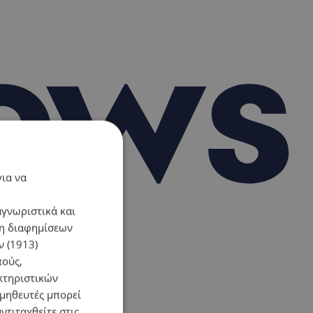
για να
αγνωριστικά και
ση διαφημίσεων
 (1913)
πούς,
κτηριστικών
ομηθευτές μπορεί
ντιταχθείτε στις