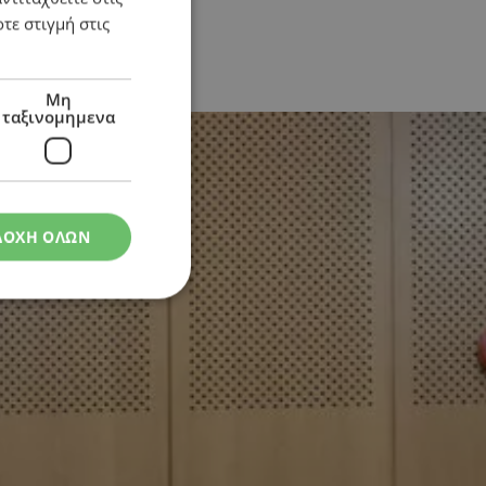
τε στιγμή στις
Μη
ταξινομημενα
ΔΟΧΗ ΟΛΩΝ