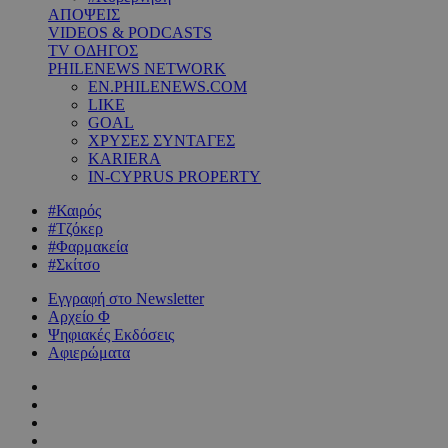
ΑΠΟΨΕΙΣ
VIDEOS & PODCASTS
TV ΟΔΗΓΟΣ
PHILENEWS NETWORK
EN.PHILENEWS.COM
LIKE
GOAL
ΧΡΥΣΕΣ ΣΥΝΤΑΓΕΣ
KARIERA
IN-CYPRUS PROPERTY
#Καιρός
#Τζόκερ
#Φαρμακεία
#Σκίτσο
Εγγραφή στο Newsletter
Αρχείο Φ
Ψηφιακές Εκδόσεις
Αφιερώματα