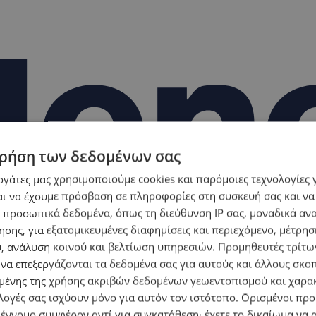
ρήση των δεδομένων σας
εργάτες μας χρησιμοποιούμε cookies και παρόμοιες τεχνολογίες 
ι να έχουμε πρόσβαση σε πληροφορίες στη συσκευή σας και να
 προσωπικά δεδομένα, όπως τη διεύθυνση IP σας, μοναδικά αν
σης, για εξατομικευμένες διαφημίσεις και περιεχόμενο, μέτρη
υ, ανάλυση κοινού και βελτίωση υπηρεσιών.
Προμηθευτές τρίτων
 να επεξεργάζονται τα δεδομένα σας για αυτούς και άλλους σκο
ένης της χρήσης ακριβών δεδομένων γεωεντοπισμού και χαρα
λογές σας ισχύουν μόνο για αυτόν τον ιστότοπο. Ορισμένοι πρ
 έννομο συμφέρον αντί για συγκατάθεση· έχετε το δικαίωμα να α