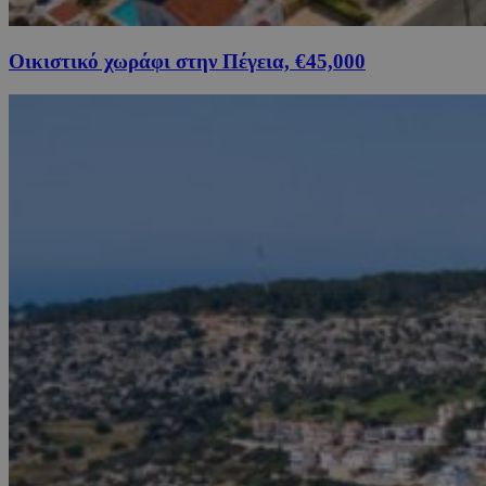
Οικιστικό χωράφι στην Πέγεια, €45,000