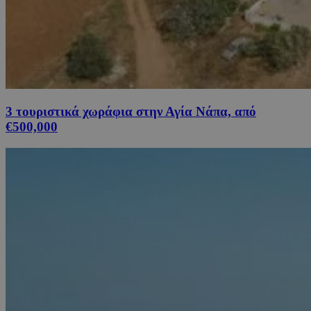
3 τουριστικά χωράφια στην Αγία Νάπα, από
€500,000