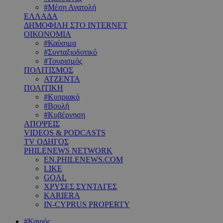
#Μέση Ανατολή
ΕΛΛΑΔΑ
ΔΗΜΟΦΙΛΗ ΣΤΟ INTERNET
ΟΙΚΟΝΟΜΙΑ
#Καύσιμα
#Συνταξιοδοτικό
#Τουρισμός
ΠΟΛΙΤΙΣΜΟΣ
ΑΤΖΕΝΤΑ
ΠΟΛΙΤΙΚΗ
#Κυπριακό
#Βουλή
#Κυβέρνηση
ΑΠΟΨΕΙΣ
VIDEOS & PODCASTS
TV ΟΔΗΓΟΣ
PHILENEWS NETWORK
EN.PHILENEWS.COM
LIKE
GOAL
ΧΡΥΣΕΣ ΣΥΝΤΑΓΕΣ
KARIERA
IN-CYPRUS PROPERTY
#Καιρός