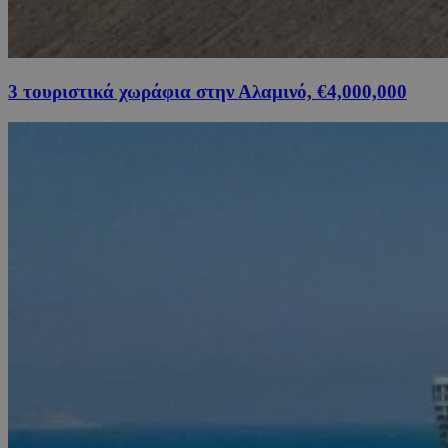
3 τουριστικά χωράφια στην Αλαμινό, €4,000,000