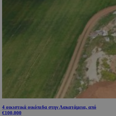
4 οικιστικά οικόπεδα στην Λακατάμεια, από
€100,000