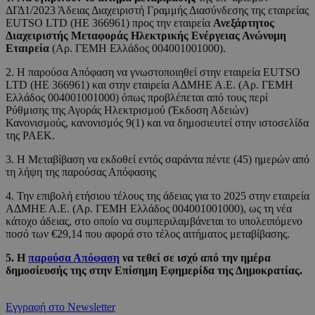
ΔΓΔ1/2023 Άδειας Διαχειριστή Γραμμής Διασύνδεσης της εταιρείας
EUTSO LTD (ΗΕ 366961) προς την εταιρεία
Ανεξάρτητος
Διαχειριστής Μεταφοράς Ηλεκτρικής Ενέργειας Ανώνυμη
Εταιρεία
(Αρ. ΓΕΜΗ Ελλάδος 004001001000).
2. Η παρούσα Απόφαση να γνωστοποιηθεί στην εταιρεία EUTSO
LTD (ΗΕ 366961) και στην εταιρεία ΑΔΜΗΕ Α.Ε. (Αρ. ΓΕΜΗ
Ελλάδος 004001001000) όπως προβλέπεται από τους περί
Ρύθμισης της Αγοράς Ηλεκτρισμού (Έκδοση Αδειών)
Κανονισμούς, κανονισμός 9(1) και να δημοσιευτεί στην ιστοσελίδα
της ΡΑΕΚ.
3. Η Μεταβίβαση να εκδοθεί εντός σαράντα πέντε (45) ημερών από
τη λήψη της παρούσας Απόφασης
4. Την επιβολή ετήσιου τέλους της άδειας για το 2025 στην εταιρεία
ΑΔΜΗΕ Α.Ε. (Αρ. ΓΕΜΗ Ελλάδος 004001001000), ως τη νέα
κάτοχο άδειας, στο οποίο να συμπεριλαμβάνεται το υπολειπόμενο
ποσό των €29,14 που αφορά στο τέλος αιτήματος μεταβίβασης.
5. Η
παρούσα Απόφαση
να τεθεί σε ισχύ από την ημέρα
δημοσίευσής της στην Επίσημη Εφημερίδα της Δημοκρατίας.
Εγγραφή στο Newsletter