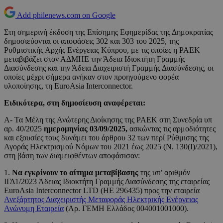
Add philenews.com on Google
Στη σημερινή έκδοση της Επίσημης Εφημερίδας της Δημοκρατίας
δημοσιεύονται οι αποφάσεις 302 και 303 του 2025, της
Ρυθμιστικής Αρχής Ενέργειας Κύπρου, με τις οποίες η ΡΑΕΚ
μεταβιβάζει στον ΑΔΜΗΕ την Άδεια Ιδιοκτήτη Γραμμής
Διασύνδεσης και την Άδεια Διαχειριστή Γραμμής Διασύνδεσης, οι
οποίες μέχρι σήμερα ανήκαν στον προηγούμενο φορέα
υλοποίησης, τη EuroAsia Interconnector.
Ειδικότερα, στη δημοσίευση αναφέρεται:
Α- Τα Μέλη της Ανώτερης Διοίκησης της ΡΑΕΚ στη Συνεδρία υπ
αρ. 40/2025
ημερομηνίας 03/09/2025,
ασκώντας τις αρμοδιότητες
και εξουσίες τους δυνάμει του άρθρου 32 των περί Ρύθμισης της
Αγοράς Ηλεκτρισμού Νόμων του 2021 έως 2025 (Ν. 130(Ι)/2021),
στη βάση των διαμειφθέντων αποφάσισαν:
1.
Nα εγκρίνουν το αίτημα μεταβίβασης
της υπ’ αριθμόν
ΙΓΔ1/2023 Άδειας Ιδιοκτήτη Γραμμής Διασύνδεσης της εταιρείας
EuroAsia Interconnector LTD (ΗΕ 296435) προς την εταιρεία
Ανεξάρτητος Διαχειριστής Μεταφοράς Ηλεκτρικής Ενέργειας
Ανώνυμη Εταιρεία
(Αρ. ΓΕΜΗ Ελλάδος 004001001000).