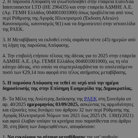
2. Η παρούσα Απόφαση να γνωστοποιηθεί στην εταιρεία EuroAsia
Interconnector LTD (ΗΕ 296435) και στην εταιρεία ΑΔΜΗΕ Α.Ε.
(Αρ. ΓΕΜΗ Ελλάδος 004001001000) όπως προβλέπεται από τους
περί Ρύθμισης της Αγοράς Ηλεκτρισμού (Έκδοση Αδειών)
Κανονισμούς, κανονισμός 9(1) και να δημοσιευτεί στην ιστοσελίδα
της ΡΑΕΚ.
3. Η Μεταβίβαση να εκδοθεί εντός σαράντα πέντε (45) ημερών από
τη λήψη της παρούσας Απόφασης.
4. Την επιβολή ετήσιου τέλους της άδειας για το 2025 στην εταιρεία
ΑΔΜΗΕ Α.Ε. (Αρ. ΓΕΜΗ Ελλάδος 004001001000), ως τη νέα
κάτοχο άδειας, στο οποίο να συμπεριλαμβάνεται το υπολειπόμενο
ποσό των €29,14 που αφορά στο τέλος αιτήματος μεταβίβασης.
5. Η παρούσα Απόφαση να τεθεί σε ισχύ από την ημέρα
δημοσίευσής της στην Επίσημη Εφημερίδα της Δημοκρατίας.
Β- Τα Μέλη της Ανώτερης Διοίκησης της
ΡΑΕΚ
στη Συνεδρία υπ
αρ. 40/2025
ημερομηνίας 03/09/2025,
ασκώντας τις αρμοδιότητες
και εξουσίες τους δυνάμει του άρθρου 32 των περί Ρύθμισης της
Αγοράς Ηλεκτρισμού Νόμων του 2021 έως 2025 (Ν. 130(Ι)/2021)
και αφού έλαβαν υπόψιν τα κριτήρια που παρατίθενται στο άρθρο
30, στη βάση των διαμειφθέντων, αποφάσισαν:
1.
Nα εγκρίνουν το αίτημα μεταβίβασης
της υπ’ αριθμόν