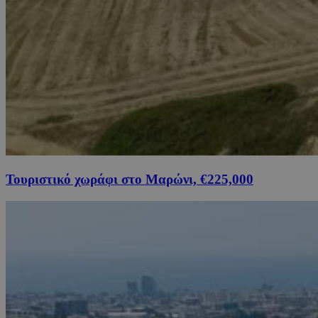
Τουριστικό χωράφι στο Μαρώνι, €225,000