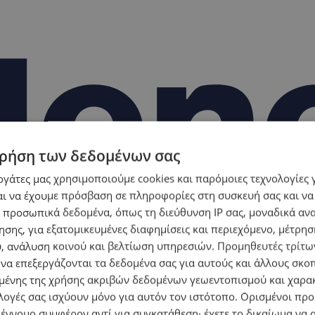
ρήση των δεδομένων σας
εργάτες μας χρησιμοποιούμε cookies και παρόμοιες τεχνολογίες 
ι να έχουμε πρόσβαση σε πληροφορίες στη συσκευή σας και να
 προσωπικά δεδομένα, όπως τη διεύθυνση IP σας, μοναδικά αν
σης, για εξατομικευμένες διαφημίσεις και περιεχόμενο, μέτρη
υ, ανάλυση κοινού και βελτίωση υπηρεσιών.
Προμηθευτές τρίτων
 να επεξεργάζονται τα δεδομένα σας για αυτούς και άλλους σκο
ένης της χρήσης ακριβών δεδομένων γεωεντοπισμού και χαρα
λογές σας ισχύουν μόνο για αυτόν τον ιστότοπο. Ορισμένοι πρ
 έννομο συμφέρον αντί για συγκατάθεση· έχετε το δικαίωμα να α