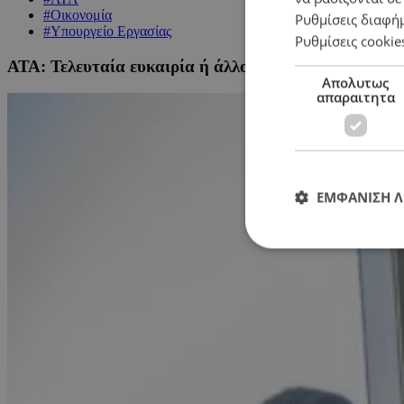
#Οικονομία
Ρυθμίσεις διαφή
#Υπουργείο Εργασίας
Ρυθμίσεις cookie
ΑΤΑ: Τελευταία ευκαιρία ή άλλο ένα επεισόδιο;
Απολυτως
απαραιτητα
ΕΜΦΑΝΙΣΗ 