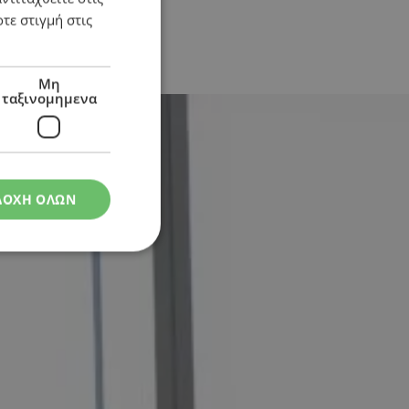
τε στιγμή στις
Μη
ταξινομημενα
ΔΟΧΗ ΟΛΩΝ