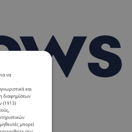
για να
αγνωριστικά και
ση διαφημίσεων
 (1913)
πούς,
κτηριστικών
ομηθευτές μπορεί
ντιταχθείτε στις