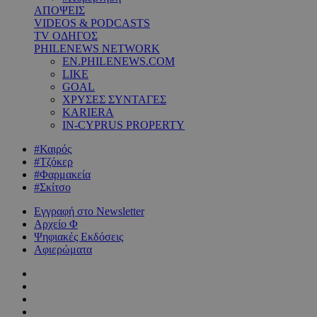
ΑΠΟΨΕΙΣ
VIDEOS & PODCASTS
TV ΟΔΗΓΟΣ
PHILENEWS NETWORK
EN.PHILENEWS.COM
LIKE
GOAL
ΧΡΥΣΕΣ ΣΥΝΤΑΓΕΣ
KARIERA
IN-CYPRUS PROPERTY
#Καιρός
#Τζόκερ
#Φαρμακεία
#Σκίτσο
Εγγραφή στο Newsletter
Αρχείο Φ
Ψηφιακές Εκδόσεις
Αφιερώματα