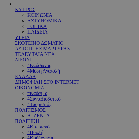
ΚΥΠΡΟΣ
ΚΟΙΝΩΝΙΑ
ΑΣΤΥΝΟΜΙΚΑ
ΤΟΠΙΚΑ
ΠΑΙΔΕΙΑ
ΥΓΕΙΑ
ΣΚΟΤΕΙΝΟ ΔΩΜΑΤΙΟ
ΑΥΤΟΠΤΗΣ ΜΑΡΤΥΡΑΣ
ΤΕΛΕΥΤΑΙΑ ΝΕΑ
ΔΙΕΘΝΗ
#Καύσωνας
#Μέση Ανατολή
ΕΛΛΑΔΑ
ΔΗΜΟΦΙΛΗ ΣΤΟ INTERNET
ΟΙΚΟΝΟΜΙΑ
#Καύσιμα
#Συνταξιοδοτικό
#Τουρισμός
ΠΟΛΙΤΙΣΜΟΣ
ΑΤΖΕΝΤΑ
ΠΟΛΙΤΙΚΗ
#Κυπριακό
#Βουλή
#Κυβέρνηση