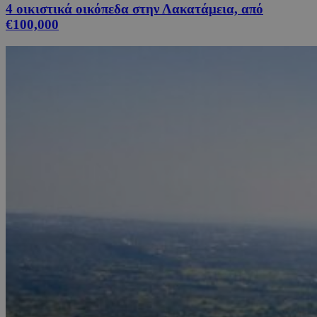
4 οικιστικά οικόπεδα στην Λακατάμεια, από
€100,000