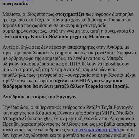
συνεργασία.
Μάλιστα, ο ίδιος είπε πως
στοιχηματίζει
πως, εφόσον διατηρηθεί
η εκεχειρία στη Γάζα, σε σύντομο χρονικό διάστημα Τουρκία και
Ισραήλ θα προχωρήσουν σε οικονομική συνεργασία,
συμπληρώνοντας πως, κατά την γνώμη του, αυτή η συνεργασία θα
είναι
από την Κασπία Θάλασσα μέχρι τη Μεσόγειο.
Αυτές οι δηλώσεις δεν πέρασαν απαρατήρητες στην Άγκυρα, με
την εφημερίδα
Χουριέτ
να δημοσιεύει σχετική ανάλυση. Σύμφωνα
με αρθρογράφο της εφημερίδας, τα λεγόμενα του κ. Μπαράκ
οδηγούν στο συμπέρασμα πως οι ΗΠΑ θέλουν να προωθήσουν
μια νέα στρατηγική στη Μέση Ανατολή, συμπληρώνοντας
παράλληλα, πως η αναφορά σε «συνεργασία από την Κασπία μέχρι
την Μεσόγειο», αφορά
το σχέδιο των ΗΠΑ για ενεργειακό
διάδρομο που θα ενώνει μεταξύ άλλων Τουρκία και Ισραήλ.
Αντέδρασε ο εταίρος του Ερντογάν
Την ίδια ώρα, ο κυβερνητικός εταίρος του Ρετζέπ Ταγίπ Ερντογάν
και αρχηγός του Κόμματος Εθνικιστικής Δράσης (ΜΗΡ),
Ντεβλέτ
Μπαχτσελί
άσκησε χθες έντονη κριτική εναντίον του Αμερικανού
Πρέσβη, χαρακτηρίζοντας τις δηλώσεις του ως μια βαθιά αυταπάτη,
τονίζοντας πως «ενώ οι δράστες για
τη γενοκτονία στη Γάζα
ακόμη
δεν έχουν λογοδοτήσει και το μοντέλο των δύο κρατών ακόμη δεν