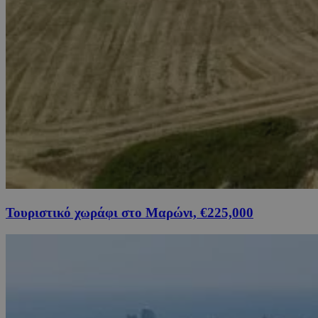
Τουριστικό χωράφι στο Μαρώνι, €225,000