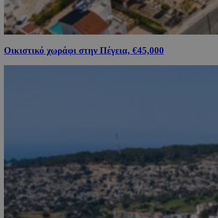
Οικιστικό χωράφι στην Πέγεια, €45,000