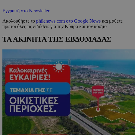
Εγγραφή στο Newsletter
Ακολουθήστε το
philenews.com στο Google News
και μάθετε
πρώτοι όλες τις ειδήσεις για την Κύπρο και τον κόσμο
ΤΑ ΑΚΙΝΗΤΑ ΤΗΣ ΕΒΔΟΜΑΔΑΣ