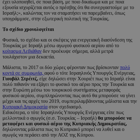
έχει υλοποιηθεί, σε ποια βάση, με ποιο δικαίωμα και με ποια
εξουσία ισχυρίζεται αυτός ο πρέσβης ότι θα συνεργαστούμε με το
Ισραήλ;», καλώντας τον να σταματήσει να παρεμβαίνει, όπως
υπογράμμισε, στην εξωτερική πολιτική της Τουρκίας.
Το σχέδιο χρονολογείται
Φυσικά, το σχέδιο και οι σκέψεις για ενεργειακή διασύνδεση της
Τουρκίας με Ισραήλ μέσω αγωγού φυσικού αερίου από το
κοίτασμα Λεβιάθαν
δεν προέκυψε σήμερα, αλλά μετρά
τουλάχιστον μια δεκαετία.
Μάλιστα, το 2017 οι δύο χώρες φέρονταν πως βρίσκονταν
πολύ
κοντά σε συμφωνία,
αφού ο τότε Ισραηλινός Υπουργός Ενέργειας,
Γιουβάλ Στρέιτζ,
είχε δηλώσει στην Χουριέτ πως το Ισραήλ είναι
πολύ πιθανόν να εξάγει το φυσικό του αέριο προς την Τουρκία και
στην Ευρώπη μέσω του τουρκικού συστήματος μεταφοράς
φυσικού αερίου, συμπληρώνοντας πως αυτό θα μπορούσε να γίνει
μέχρι και τις αρχές του 2019, συμπεριλαμβάνοντας μάλιστα και την
Κυπριακή Δημοκρατία
στον σχεδιασμό.
Ειδικότερα, ο τότε Ισραηλινός Υπουργός Ενέργειας είπε πως
μελλοντικά ο αγωγός (σ.σ. Τουρκίας – Ισραήλ)
θα μπορούσε να
μεταφέρει και φυσικό αέριο της Κυπριακής Δημοκρατίας,
δηλώνοντας μάλιστα πως το Κυπριακό μπορεί να λυθεί και ο
αγωγός να περάσει από την ΑΟΖ της Κύπρου.