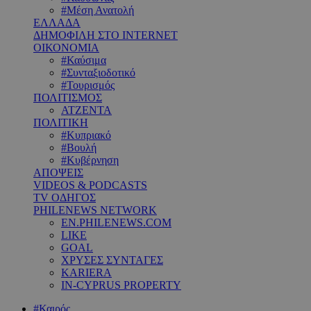
#Μέση Ανατολή
ΕΛΛΑΔΑ
ΔΗΜΟΦΙΛΗ ΣΤΟ INTERNET
ΟΙΚΟΝΟΜΙΑ
#Καύσιμα
#Συνταξιοδοτικό
#Τουρισμός
ΠΟΛΙΤΙΣΜΟΣ
ΑΤΖΕΝΤΑ
ΠΟΛΙΤΙΚΗ
#Κυπριακό
#Βουλή
#Κυβέρνηση
ΑΠΟΨΕΙΣ
VIDEOS & PODCASTS
TV ΟΔΗΓΟΣ
PHILENEWS NETWORK
EN.PHILENEWS.COM
LIKE
GOAL
ΧΡΥΣΕΣ ΣΥΝΤΑΓΕΣ
KARIERA
IN-CYPRUS PROPERTY
#Καιρός