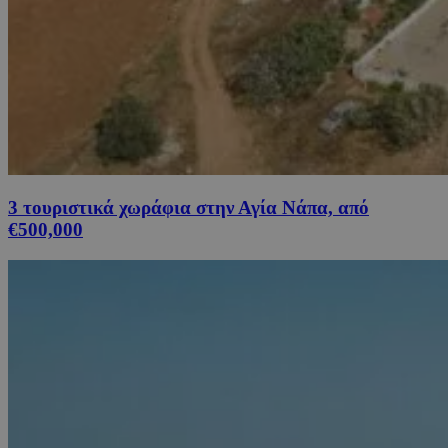
3 τουριστικά χωράφια στην Αγία Νάπα, από
€500,000