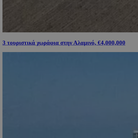
3 τουριστικά χωράφια στην Αλαμινό, €4,000,000