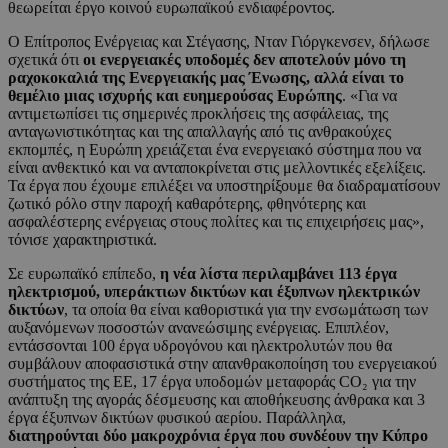
θεωρείται έργο κοινού ευρωπαϊκού ενδιαφέροντος.
Ο Επίτροπος Ενέργειας και Στέγασης, Νταν Γιόργκενσεν, δήλωσε
σχετικά ότι
οι ενεργειακές υποδομές δεν αποτελούν μόνο τη
ραχοκοκαλιά της Ενεργειακής μας Ένωσης, αλλά είναι το
θεμέλιο μιας ισχυρής και ευημερούσας Ευρώπης
. «Για να
αντιμετωπίσει τις σημερινές προκλήσεις της ασφάλειας, της
ανταγωνιστικότητας και της απαλλαγής από τις ανθρακούχες
εκπομπές, η Ευρώπη χρειάζεται ένα ενεργειακό σύστημα που να
είναι ανθεκτικό και να ανταποκρίνεται στις μελλοντικές εξελίξεις.
Τα έργα που έχουμε επιλέξει να υποστηρίξουμε θα διαδραματίσουν
ζωτικό ρόλο στην παροχή καθαρότερης, φθηνότερης και
ασφαλέστερης ενέργειας στους πολίτες και τις επιχειρήσεις μας»,
τόνισε χαρακτηριστικά.
Σε ευρωπαϊκό επίπεδο,
η νέα λίστα περιλαμβάνει 113 έργα
ηλεκτρισμού, υπεράκτιων δικτύων και έξυπνων ηλεκτρικών
δικτύων
, τα οποία θα είναι καθοριστικά για την ενσωμάτωση των
αυξανόμενων ποσοστών ανανεώσιμης ενέργειας. Επιπλέον,
εντάσσονται 100 έργα υδρογόνου και ηλεκτρολυτών που θα
συμβάλουν αποφασιστικά στην απανθρακοποίηση του ενεργειακού
συστήματος της ΕΕ, 17 έργα υποδομών μεταφοράς CO₂ για την
ανάπτυξη της αγοράς δέσμευσης και αποθήκευσης άνθρακα και 3
έργα έξυπνων δικτύων φυσικού αερίου. Παράλληλα,
διατηρούνται δύο μακροχρόνια έργα που συνδέουν την Κύπρο