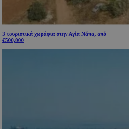
3 τουριστικά χωράφια στην Αγία Νάπα, από
€500,000