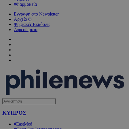
#Φαρμακεία
Εγγραφή στο Newsletter
Αρχείο Φ
Ψηφιακές Εκδόσεις
Αφιερώματα
ΚΥΠΡΟΣ
#EastMed