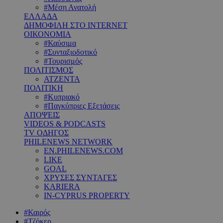
#Μέση Ανατολή
ΕΛΛΑΔΑ
ΔΗΜΟΦΙΛΗ ΣΤΟ INTERNET
ΟΙΚΟΝΟΜΙΑ
#Καύσιμα
#Συνταξιοδοτικό
#Τουρισμός
ΠΟΛΙΤΙΣΜΟΣ
ΑΤΖΕΝΤΑ
ΠΟΛΙΤΙΚΗ
#Κυπριακό
#Παγκύπριες Εξετάσεις
ΑΠΟΨΕΙΣ
VIDEOS & PODCASTS
TV ΟΔΗΓΟΣ
PHILENEWS NETWORK
EN.PHILENEWS.COM
LIKE
GOAL
ΧΡΥΣΕΣ ΣΥΝΤΑΓΕΣ
KARIERA
IN-CYPRUS PROPERTY
#Καιρός
#Τζόκερ