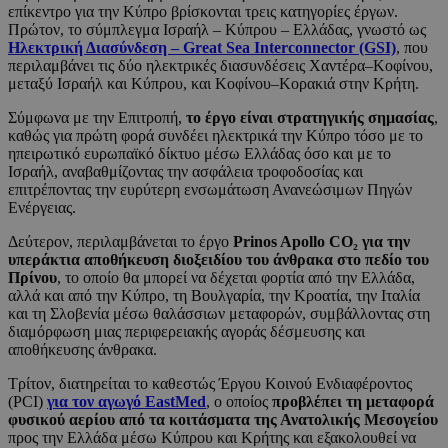
επίκεντρο για την Κύπρο βρίσκονται τρεις κατηγορίες έργων.
Πρώτον, το σύμπλεγμα Ισραήλ – Κύπρου – Ελλάδας, γνωστό ως
Ηλεκτρική Διασύνδεση – Great Sea Interconnector (GSI)
, που
περιλαμβάνει τις δύο ηλεκτρικές διασυνδέσεις Χαντέρα–Κοφίνου,
μεταξύ Ισραήλ και Κύπρου, και Κοφίνου–Κορακιά στην Κρήτη.
Σύμφωνα με την Επιτροπή,
το έργο είναι στρατηγικής σημασίας
,
καθώς για πρώτη φορά συνδέει ηλεκτρικά την Κύπρο τόσο με το
ηπειρωτικό ευρωπαϊκό δίκτυο μέσω Ελλάδας όσο και με το
Ισραήλ, αναβαθμίζοντας την ασφάλεια τροφοδοσίας και
επιτρέποντας την ευρύτερη ενσωμάτωση Ανανεώσιμων Πηγών
Ενέργειας.
Δεύτερον, περιλαμβάνεται το έργο
Prinos Apollo CO₂ για την
υπεράκτια αποθήκευση διοξειδίου του άνθρακα στο πεδίο του
Πρίνου
, το οποίο θα μπορεί να δέχεται φορτία από την Ελλάδα,
αλλά και από την Κύπρο, τη Βουλγαρία, την Κροατία, την Ιταλία
και τη Σλοβενία μέσω θαλάσσιων μεταφορών, συμβάλλοντας στη
διαμόρφωση μιας περιφερειακής αγοράς δέσμευσης και
αποθήκευσης άνθρακα.
Τρίτον, διατηρείται το καθεστώς Έργου Κοινού Ενδιαφέροντος
(PCI)
για τον αγωγό EastMed
, ο οποίος
προβλέπει τη μεταφορά
φυσικού αερίου από τα κοιτάσματα της Ανατολικής Μεσογείου
προς την Ελλάδα μέσω Κύπρου και Κρήτης και εξακολουθεί να