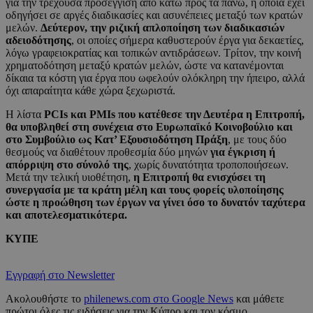
για την τρέχουσα προσέγγιση από κάτω προς τα πάνω, η οποία έχει
οδηγήσει σε αργές διαδικασίες και ασυνέπειες μεταξύ των κρατών
μελών.
Δεύτερον, την ριζική απλοποίηση των διαδικασιών
αδειοδότησης
, οι οποίες σήμερα καθυστερούν έργα για δεκαετίες,
λόγω γραφειοκρατίας και τοπικών αντιδράσεων. Τρίτον, την κοινή
χρηματοδότηση μεταξύ κρατών μελών, ώστε να κατανέμονται
δίκαια τα κόστη για έργα που ωφελούν ολόκληρη την ήπειρο, αλλά
όχι απαραίτητα κάθε χώρα ξεχωριστά.
Η λίστα
PCIs και PMIs που κατέθεσε την Δευτέρα η Επιτροπή,
θα υποβληθεί στη συνέχεια στο Ευρωπαϊκό Κοινοβούλιο και
στο Συμβούλιο ως Κατ’ Εξουσιοδότηση Πράξη
, με τους δύο
θεσμούς να διαθέτουν προθεσμία δύο μηνών
για έγκριση ή
απόρριψη στο σύνολό της
, χωρίς δυνατότητα τροποποιήσεων.
Μετά την τελική υιοθέτηση,
η Επιτροπή θα ενισχύσει τη
συνεργασία με τα κράτη μέλη και τους φορείς υλοποίησης
ώστε η προώθηση των έργων να γίνει όσο το δυνατόν ταχύτερα
και αποτελεσματικότερα.
ΚΥΠΕ
Εγγραφή στο Newsletter
Ακολουθήστε το
philenews.com στο Google News
και μάθετε
πρώτοι όλες τις ειδήσεις για την Κύπρο και τον κόσμο