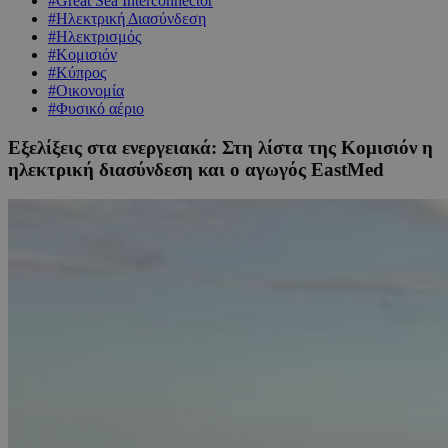
#Great Sea Interconnector
#Ηλεκτρική Διασύνδεση
#Ηλεκτρισμός
#Κομισιόν
#Κύπρος
#Οικονομία
#Φυσικό αέριο
Εξελίξεις στα ενεργειακά: Στη λίστα της Κομισιόν η
ηλεκτρική διασύνδεση και ο αγωγός EastMed