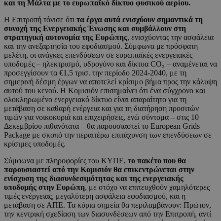
και τη Μάλτα με το ευρωπαϊκό δίκτυο φυσικού αερίου.
Η Επιτροπή τόνισε ότι
τα έργα αυτά ενισχύουν σημαντικά τη
συνοχή της Ενεργειακής Ένωσης και συμβάλλουν στη
στρατηγική αυτονομία της Ευρώπης
, ενισχύοντας την ασφάλεια
και την ανεξαρτησία του εφοδιασμού. Σύμφωνα με πρόσφατη
μελέτη, οι ανάγκες επενδύσεων σε ευρωπαϊκές ενεργειακές
υποδομές – ηλεκτρισμό, υδρογόνο και δίκτυα CO₂ – αναμένεται να
προσεγγίσουν τα €1,5 τρισ. την περίοδο 2024-2040, με τη
σημερινή δέσμη έργων να αποτελεί κρίσιμο βήμα προς την κάλυψη
αυτού του κενού. Η Κομισιόν επισημαίνει ότι ένα σύγχρονο και
ολοκληρωμένο ενεργειακό δίκτυο είναι απαραίτητο για τη
μετάβαση σε καθαρή ενέργεια και για τη διατήρηση προσιτών
τιμών για νοικοκυριά και επιχειρήσεις, ενώ σύντομα – στις 10
Δεκεμβρίου πιθανότατα – θα παρουσιαστεί το European Grids
Package με σκοπό την περαιτέρω επιτάχυνση των επενδύσεων σε
κρίσιμες υποδομές.
Σύμφωνα με πληροφορίες του ΚΥΠΕ,
το πακέτο που θα
παρουσιαστεί από την Κομισιόν θα επικεντρώνεται στην
ενίσχυση της διασυνδεσιμότητας και της ενεργειακής
υποδομής στην Ευρώπη
, με στόχο να επιτευχθούν χαμηλότερες
τιμές ενέργειας, μεγαλύτερη ασφάλεια εφοδιασμού, και η
μετάβαση σε ΑΠΕ. Τα κύρια σημεία θα περιλαμβάνουν: Πρώτον,
την κεντρική σχεδίαση των διασυνδέσεων από την Επιτροπή, αντί