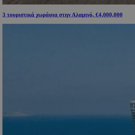
3 τουριστικά χωράφια στην Αλαμινό, €4,000,000