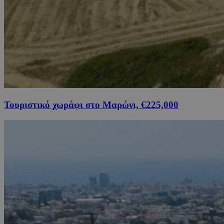
Τουριστικό χωράφι στο Μαρώνι, €225,000