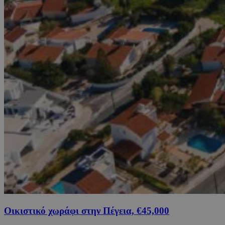
Οικιστικό χωράφι στην Πέγεια, €45,000