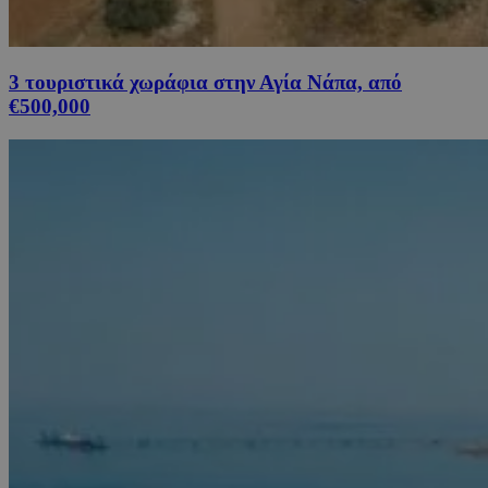
3 τουριστικά χωράφια στην Αγία Νάπα, από
€500,000