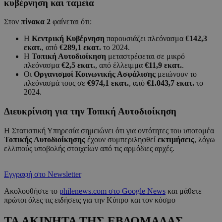
κυβέρνηση και ταμεία
Στον
πίνακα 2
φαίνεται ότι:
Η
Κεντρική Κυβέρνηση
παρουσιάζει πλεόνασμα
€142,3
εκατ.
, από
€289,1 εκατ.
το 2024.
Η
Τοπική Αυτοδιοίκηση
μεταστρέφεται σε μικρό
πλεόνασμα
€2,5 εκατ.
, από έλλειμμα
€11,9 εκατ.
.
Οι
Οργανισμοί Κοινωνικής Ασφάλισης
μειώνουν το
πλεόνασμά τους σε
€974,1 εκατ.
, από
€1.043,7 εκατ.
το
2024.
Διευκρίνιση για την Τοπική Αυτοδιοίκηση
Η Στατιστική Υπηρεσία σημειώνει ότι για οντότητες του υποτομέα
Τοπικής Αυτοδιοίκησης
έχουν συμπεριληφθεί
εκτιμήσεις
, λόγω
ελλιπούς υποβολής στοιχείων από τις αρμόδιες αρχές.
Εγγραφή στο Newsletter
Ακολουθήστε το
philenews.com στο Google News
και μάθετε
πρώτοι όλες τις ειδήσεις για την Κύπρο και τον κόσμο
ΤΑ ΑΚΙΝΗΤΑ ΤΗΣ ΕΒΔΟΜΑΔΑΣ