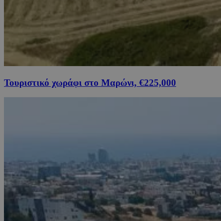
Τουριστικό χωράφι στο Μαρώνι, €225,000