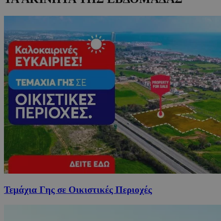
Τεμάχια Γης σε Οικιστικές Περιοχές