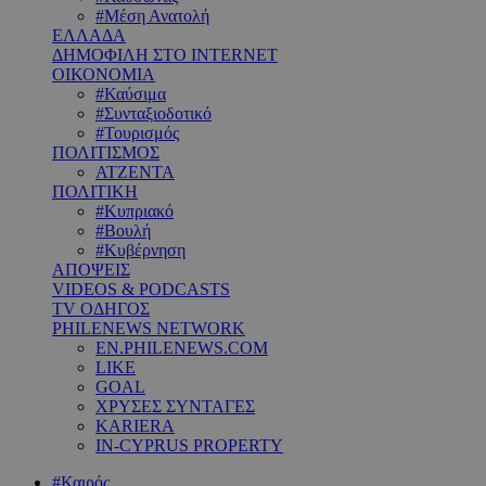
#Μέση Ανατολή
ΕΛΛΑΔΑ
ΔΗΜΟΦΙΛΗ ΣΤΟ INTERNET
ΟΙΚΟΝΟΜΙΑ
#Καύσιμα
#Συνταξιοδοτικό
#Τουρισμός
ΠΟΛΙΤΙΣΜΟΣ
ΑΤΖΕΝΤΑ
ΠΟΛΙΤΙΚΗ
#Κυπριακό
#Βουλή
#Κυβέρνηση
ΑΠΟΨΕΙΣ
VIDEOS & PODCASTS
TV ΟΔΗΓΟΣ
PHILENEWS NETWORK
EN.PHILENEWS.COM
LIKE
GOAL
ΧΡΥΣΕΣ ΣΥΝΤΑΓΕΣ
KARIERA
IN-CYPRUS PROPERTY
#Καιρός