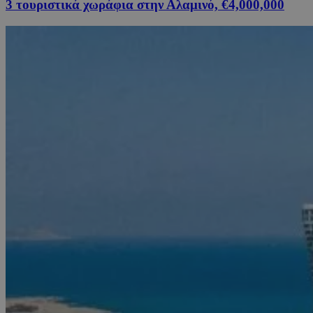
3 τουριστικά χωράφια στην Αλαμινό, €4,000,000