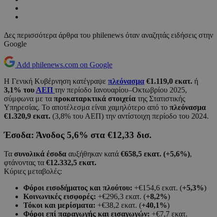
Δες περισσότερα άρθρα του philenews όταν αναζητάς ειδήσεις στην
Google
Add philenews.com on Google
Η Γενική Κυβέρνηση κατέγραψε
πλεόνασμα
€1.119,0 εκατ.
ή
3,1% του
ΑΕΠ
την περίοδο Ιανουαρίου–Οκτωβρίου 2025,
σύμφωνα με τα
προκαταρκτικά στοιχεία
της Στατιστικής
Υπηρεσίας. Το αποτέλεσμα είναι χαμηλότερο από το
πλεόνασμα
€1.320,9 εκατ.
(3,8% του ΑΕΠ) την αντίστοιχη περίοδο του 2024.
Έσοδα: Άνοδος 5,6% στα €12,33 δισ.
Τα
συνολικά έσοδα
αυξήθηκαν κατά
€658,5 εκατ. (+5,6%)
,
φτάνοντας τα
€12.332,5 εκατ.
Κύριες μεταβολές:
Φόροι εισοδήματος και πλούτου:
+€154,6 εκατ. (
+5,3%
)
Κοινωνικές εισφορές:
+€296,3 εκατ. (
+8,2%
)
Τόκοι και μερίσματα:
+€38,2 εκατ. (
+40,1%
)
Φόροι επί παραγωγής και εισαγωγών:
+€7,7 εκατ.