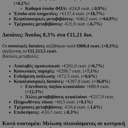
(
+0,2%
)
Καθαρά έσοδα ΦΠΑ:
-€24,8 εκατ. (
-0,9%
)
Έσοδα από υπηρεσίες:
+€137,4 εκατ. (
+18,7%
)
Κεφαλαιουχικές μεταβιβάσεις:
+€46,2 εκατ. (
+64,9%
)
Τρέχουσες μεταβιβάσεις:
-€21,9 εκατ. (
-6,7%
)
Δαπάνες: Άνοδος 8,3% στα €11,21 δισ.
Οι
συνολικές δαπάνες
αυξήθηκαν κατά
€860,4 εκατ. (+8,3%)
,
αγγίζοντας τα
€11.213,5 εκατ.
Βασικές μεταβολές:
Απολαβές προσωπικού:
+€201,0 εκατ. (
+6,7%
)
Κοινωνικές παροχές:
+€299,7 εκατ. (
+7,1%
)
Ενδιάμεση ανάλωση:
+€72,5 εκατ. (
+6,6%
)
Κεφαλαιουχικές δαπάνες:
+€307,8 εκατ. (
+36,0%
)
Επενδύσεις παγίου κεφαλαίου:
+€89,9 εκατ.
(
+12,3%
)
Άλλες μεταβιβάσεις κεφαλαίου:
+€217,9 εκατ.
Πληρωθέντες τόκοι:
+€0,5 εκατ. (
+0,1%
)
Τρέχουσες μεταβιβάσεις:
-€10,4 εκατ. (
-1,6%
)
Επιδοτήσεις:
-€10,7 εκατ. (
-8,3%
)
Κατά υποτομέα: Μείωση πλεονάσματος σε κεντρική