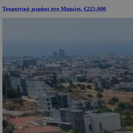
Τουριστικό χωράφι στο Μαρώνι, €225,000