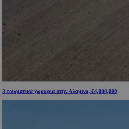
3 τουριστικά χωράφια στην Αλαμινό, €4,000,000