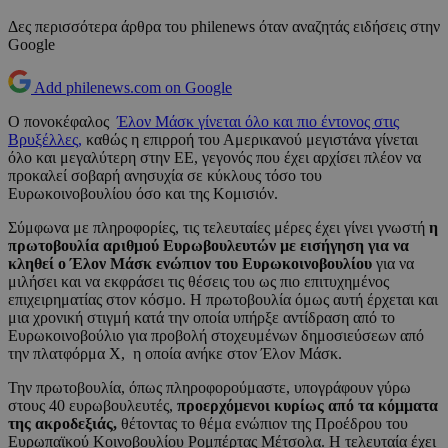
Δες περισσότερα άρθρα του philenews όταν αναζητάς ειδήσεις στην
Google
Add philenews.com on Google
Ο πονοκέφαλος
Έλον Μάσκ γίνεται όλο και πιο έντονος στις
Βρυξέλλες,
καθώς η επιρροή του Αμερικανού μεγιστάνα γίνεται
όλο και μεγαλύτερη στην ΕΕ, γεγονός που έχει αρχίσει πλέον να
προκαλεί σοβαρή ανησυχία σε κύκλους τόσο του
Ευρωκοινοβουλίου όσο και της Κομισιόν.
Σύμφωνα με πληροφορίες, τις τελευταίες μέρες έχει γίνει γνωστή
η
πρωτοβουλία αριθμού Ευρωβουλευτών με εισήγηση για να
κληθεί ο Έλον Μάσκ ενώπιον του Ευρωκοινοβουλίου
για να
μιλήσει και να εκφράσει τις θέσεις του ως πιο επιτυχημένος
επιχειρηματίας στον κόσμο. Η πρωτοβουλία όμως αυτή έρχεται και
μια χρονική στιγμή κατά την οποία υπήρξε αντίδραση από το
Ευρωκοινοβούλιο για προβολή στοχευμένων δημοσιεύσεων από
την πλατφόρμα Χ, η οποία ανήκε στον Έλον Μάσκ.
Την πρωτοβουλία, όπως πληροφορούμαστε, υπογράφουν γύρω
στους 40 ευρωβουλευτές,
προερχόμενοι κυρίως από τα κόμματα
της ακροδεξιάς,
θέτοντας το θέμα ενώπιον της Προέδρου του
Ευρωπαϊκού Κοινοβουλίου Ρομπέρτας Μέτσολα. Η τελευταία έχει