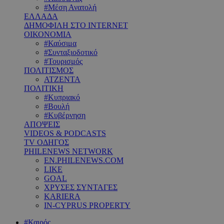
#Μέση Ανατολή
ΕΛΛΑΔΑ
ΔΗΜΟΦΙΛΗ ΣΤΟ INTERNET
ΟΙΚΟΝΟΜΙΑ
#Καύσιμα
#Συνταξιοδοτικό
#Τουρισμός
ΠΟΛΙΤΙΣΜΟΣ
ΑΤΖΕΝΤΑ
ΠΟΛΙΤΙΚΗ
#Κυπριακό
#Βουλή
#Κυβέρνηση
ΑΠΟΨΕΙΣ
VIDEOS & PODCASTS
TV ΟΔΗΓΟΣ
PHILENEWS NETWORK
EN.PHILENEWS.COM
LIKE
GOAL
ΧΡΥΣΕΣ ΣΥΝΤΑΓΕΣ
KARIERA
IN-CYPRUS PROPERTY
#Καιρός