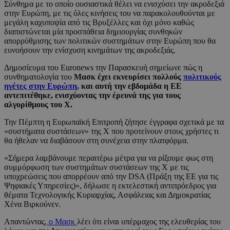
Σύνθημα με το οποίο ουσιαστικά θέλει να ενισχύσει την ακροδεξιά
στην Ευρώπη, με τις όλες κινήσεις του να παρακολουθούνται με
μεγάλη καχυποψία από τις Βρυξέλλες και όχι μόνο καθώς
διαπιστώνεται μία προσπάθεια δημιουργίας συνθηκών
απορρύθμισης των πολιτικών συστημάτων στην Ευρώπη που θα
ευνοήσουν την ενίσχυση κινημάτων της ακροδεξιάς.
Δημοσίευμα του Euronews την Παρασκευή σημείωνε πώς η
συνθηματολογία του
Μασκ έχει εκνευρίσει πολλούς
πολιτικούς
ηγέτες στην Ευρώπη,
και αυτή την εβδομάδα η ΕΕ
αντεπιτέθηκε, ενισχύοντας την έρευνά της για τους
αλγορίθμους του X.
Την Πέμπτη η Ευρωπαϊκή Επιτροπή ζήτησε έγγραφα σχετικά με τα
«συστήματα συστάσεων» της X που προτείνουν στους χρήστες τι
θα ήθελαν να διαβάσουν στη συνέχεια στην πλατφόρμα.
«Σήμερα λαμβάνουμε περαιτέρω μέτρα για να ρίξουμε φως στη
συμμόρφωση των συστημάτων συστάσεων της X με τις
υποχρεώσεις που απορρέουν από την DSA (Πράξη της ΕΕ για τις
Ψηφιακές Υπηρεσίες)», δήλωσε η εκτελεστική αντιπρόεδρος για
θέματα Τεχνολογικής Κυριαρχίας, Ασφάλειας και Δημοκρατίας
Χένα Βιρκούνεν.
Απαντώντας,
ο Μασκ
λέει ότι είναι υπέρμαχος της ελευθερίας του