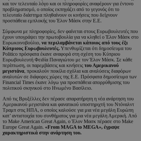
και τον τελευταίο λόγο και οι πληροφορίες αναφέρουν για έντονο
προβληματισμό, ο οποίος εκπηγάζει από το γεγονός ότι το
τελευταίο διάστημα πληθαίνουν οι κινήσεις που δείχνουν
προσπάθεια εμπλοκής του Έλον Μάσκ στην Ε.Ε.
Σύμφωνα με πληροφορίες, δεν φαίνεται στους Ευρωβουλευτές που
έχουν υπογράψει την πρωτοβουλία για να κληθεί ο Έλον Μάσκ στο
Ευρωκοινοβούλιο,
να περιλαμβάνεται κάποιος από τους έξι
Κύπριους Ευρωβουλευτές.
Υπενθυμίζεται ότι δημοσίευμα του
Politico πρόσφατα έκανε αναφορά στη σχέση του Κύπριου
Ευρωβουλευτή Φειδία Παναγιώτου με τον Έλον Μάσκ. Σε κάθε
περίπτωση, οι παρεμβάσεις και κινήσεις
του Αμερικανού
μεγιστάνα
, προκαλούν ποικίλα σχόλια και αναλύσεις διαφόρων
αναλυτών σε διάφορες χώρες της Ε.Ε. Πρόσφατα δημοσίευμα των
Financial Times έκανε λόγω για προσπάθεια απορρύθμισης του
πολιτικού σκηνικού στο Ηνωμένο Βασίλειο.
Από τις Βρυξέλλες δεν πέρασε απαρατήρητη η νέα ανάρτηση του
Αμερικανού μεγιστάνα και φανατικού υποστηριχτή του Ντόναλντ
Τραμπ στις ΗΠΑ, ο οποίος καλούσε για μια νέα μεγάλη Ευρώπη
κατ’ αντιστοιχία του συνθήματος για μια νέα μεγάλη Αμερική. Από
το Make American Great Again, ο Έλον Μασκ πέρασε στο Make
Europe Great Again.
«
From
MAGA
to
MEGA
», έγραψε
χαρακτηριστικά στην ανάρτηση του.