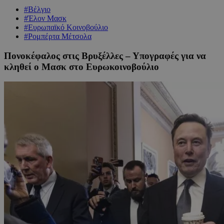
#Βέλγιο
#Έλον Μασκ
#Ευρωπαϊκό Κοινοβούλιο
#Ρομπέρτα Μέτσολα
Πονοκέφαλος στις Βρυξέλλες – Υπογραφές για να
κληθεί ο Μασκ στο Ευρωκοινοβούλιο