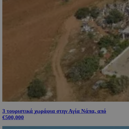
3 τουριστικά χωράφια στην Αγία Νάπα, από
€500,000