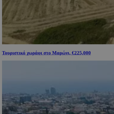
Τουριστικό χωράφι στο Μαρώνι, €225,000