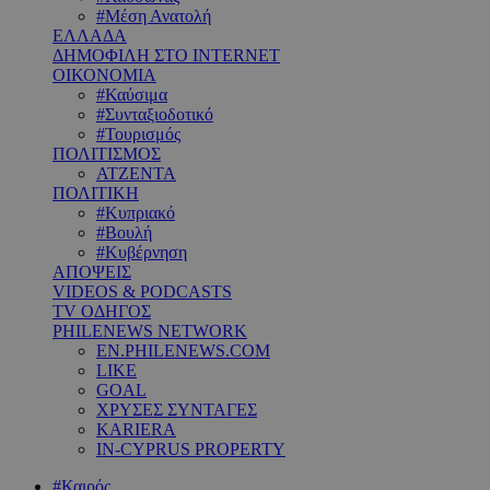
#Μέση Ανατολή
ΕΛΛΑΔΑ
ΔΗΜΟΦΙΛΗ ΣΤΟ INTERNET
ΟΙΚΟΝΟΜΙΑ
#Καύσιμα
#Συνταξιοδοτικό
#Τουρισμός
ΠΟΛΙΤΙΣΜΟΣ
ΑΤΖΕΝΤΑ
ΠΟΛΙΤΙΚΗ
#Κυπριακό
#Βουλή
#Κυβέρνηση
ΑΠΟΨΕΙΣ
VIDEOS & PODCASTS
TV ΟΔΗΓΟΣ
PHILENEWS NETWORK
EN.PHILENEWS.COM
LIKE
GOAL
ΧΡΥΣΕΣ ΣΥΝΤΑΓΕΣ
KARIERA
IN-CYPRUS PROPERTY
#Καιρός