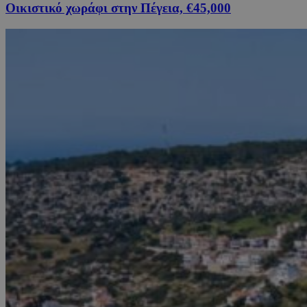
Οικιστικό χωράφι στην Πέγεια, €45,000