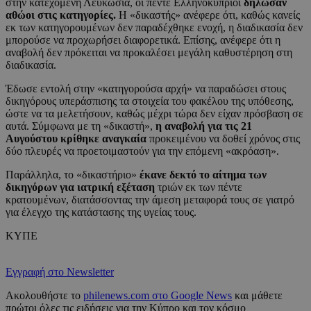
στην κατεχόμενη Λευκωσία, οι πέντε Ελληνοκύπριοι
δήλωσαν
αθώοι στις κατηγορίες.
Η «δικαστής» ανέφερε ότι, καθώς κανείς
εκ των κατηγορουμένων δεν παραδέχθηκε ενοχή, η διαδικασία δεν
μπορούσε να προχωρήσει διαφορετικά. Επίσης, ανέφερε ότι η
αναβολή δεν πρόκειται να προκαλέσει μεγάλη καθυστέρηση στη
διαδικασία.
Έδωσε εντολή στην «κατηγορούσα αρχή» να παραδώσει στους
δικηγόρους υπεράσπισης τα στοιχεία του φακέλου της υπόθεσης,
ώστε να τα μελετήσουν, καθώς μέχρι τώρα δεν είχαν πρόσβαση σε
αυτά. Σύμφωνα με τη «δικαστή»,
η αναβολή για τις 21
Αυγούστου κρίθηκε αναγκαία
προκειμένου να δοθεί χρόνος στις
δύο πλευρές να προετοιμαστούν για την επόμενη «ακρόαση».
Παράλληλα, το «δικαστήριο»
έκανε δεκτό το αίτημα των
δικηγόρων για ιατρική εξέταση
τριών εκ των πέντε
κρατουμένων, διατάσσοντας την άμεση μεταφορά τους σε γιατρό
για έλεγχο της κατάστασης της υγείας τους.
ΚΥΠΕ
Εγγραφή στο Newsletter
Ακολουθήστε το
philenews.com στο Google News
και μάθετε
πρώτοι όλες τις ειδήσεις για την Κύπρο και τον κόσμο