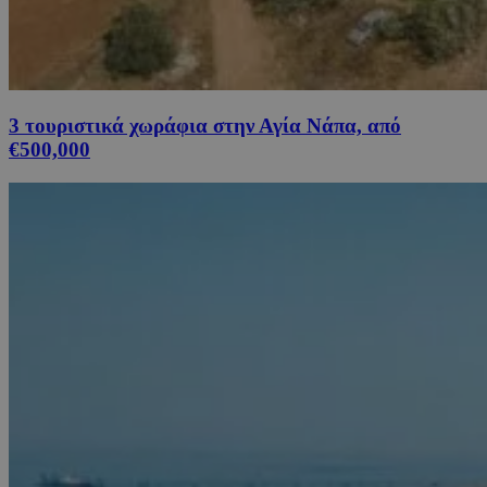
3 τουριστικά χωράφια στην Αγία Νάπα, από
€500,000