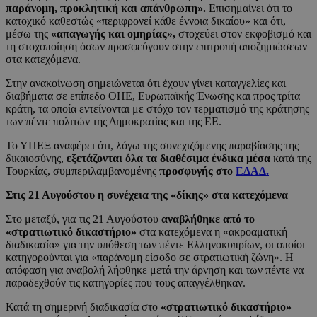
παράνομη, προκλητική και απάνθρωπη».
Επισημαίνει ότι το
κατοχικό καθεστώς «περιφρονεί κάθε έννοια δικαίου» και ότι,
μέσω της
«απαγωγής και ομηρίας»,
στοχεύει στον εκφοβισμό και
τη στοχοποίηση όσων προσφεύγουν στην επιτροπή αποζημιώσεων
στα κατεχόμενα.
Στην ανακοίνωση σημειώνεται ότι έχουν γίνει καταγγελίες και
διαβήματα σε επίπεδο ΟΗΕ, Ευρωπαϊκής Ένωσης και προς τρίτα
κράτη, τα οποία εντείνονται με στόχο τον τερματισμό της κράτησης
των πέντε πολιτών της Δημοκρατίας και της ΕΕ.
Το ΥΠΕΞ αναφέρει ότι, λόγω της συνεχιζόμενης παραβίασης της
δικαιοσύνης,
εξετάζονται όλα τα διαθέσιμα ένδικα μέσα
κατά της
Τουρκίας, συμπεριλαμβανομένης
προσφυγής στο
ΕΔΑΔ.
Στις 21 Αυγούστου η συνέχεια της «δίκης» στα κατεχόμενα
Στο μεταξύ, για τις 21 Αυγούστου
αναβλήθηκε από το
«στρατιωτικό δικαστήριο»
στα κατεχόμενα η «ακροαματική
διαδικασία» για την υπόθεση των πέντε Ελληνοκυπρίων, οι οποίοι
κατηγορούνται για «παράνομη είσοδο σε στρατιωτική ζώνη». Η
απόφαση για αναβολή λήφθηκε μετά την άρνηση και των πέντε να
παραδεχθούν τις κατηγορίες που τους απαγγέλθηκαν.
Κατά τη σημερινή διαδικασία στο
«στρατιωτικό δικαστήριο»