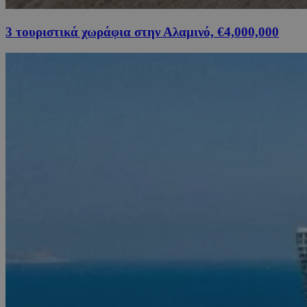
3 τουριστικά χωράφια στην Αλαμινό, €4,000,000