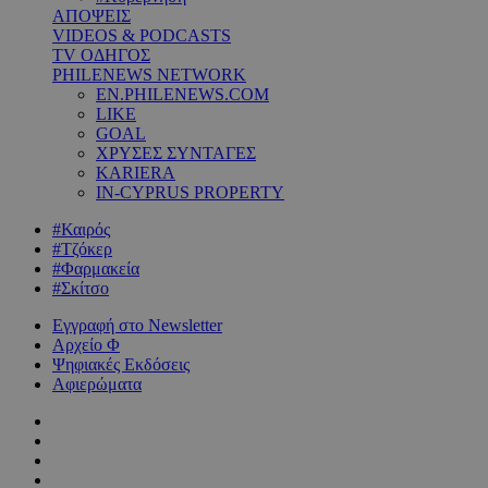
ΑΠΟΨΕΙΣ
VIDEOS & PODCASTS
TV ΟΔΗΓΟΣ
PHILENEWS NETWORK
EN.PHILENEWS.COM
LIKE
GOAL
ΧΡΥΣΕΣ ΣΥΝΤΑΓΕΣ
KARIERA
IN-CYPRUS PROPERTY
#Καιρός
#Τζόκερ
#Φαρμακεία
#Σκίτσο
Εγγραφή στο Newsletter
Αρχείο Φ
Ψηφιακές Εκδόσεις
Αφιερώματα