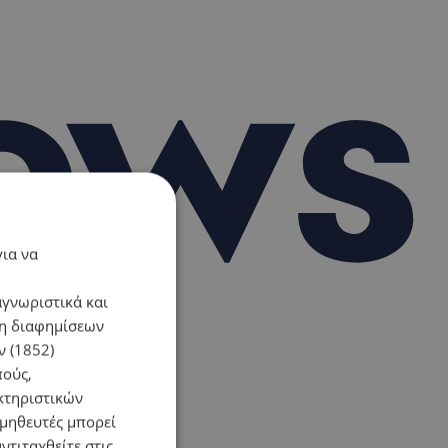
για να
αγνωριστικά και
ση διαφημίσεων
 (1852)
πούς,
κτηριστικών
ομηθευτές μπορεί
ντιταχθείτε στις