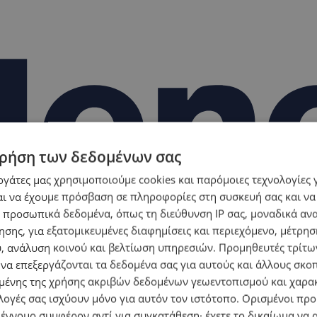
ρήση των δεδομένων σας
εργάτες μας χρησιμοποιούμε cookies και παρόμοιες τεχνολογίες 
ι να έχουμε πρόσβαση σε πληροφορίες στη συσκευή σας και να
 προσωπικά δεδομένα, όπως τη διεύθυνση IP σας, μοναδικά αν
σης, για εξατομικευμένες διαφημίσεις και περιεχόμενο, μέτρη
υ, ανάλυση κοινού και βελτίωση υπηρεσιών.
Προμηθευτές τρίτων
 να επεξεργάζονται τα δεδομένα σας για αυτούς και άλλους σκο
ένης της χρήσης ακριβών δεδομένων γεωεντοπισμού και χαρα
λογές σας ισχύουν μόνο για αυτόν τον ιστότοπο. Ορισμένοι πρ
 έννομο συμφέρον αντί για συγκατάθεση· έχετε το δικαίωμα να α