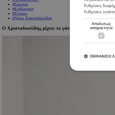
#Εκλογές
Ρυθμίσεις διαφή
#Κυβέρνηση
Ρυθμίσεις cookie
#Κύπρος
#Νίκος Χριστοδουλίδης
Απολυτως
απαραιτητα
Ο Χριστοδουλίδης ρίχνει το γάντι προς αντιπολιτευόμ
ΕΜΦΑΝΙΣΗ 