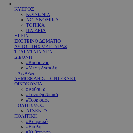
ΚΥΠΡΟΣ
ΚΟΙΝΩΝΙΑ
ΑΣΤΥΝΟΜΙΚΑ
ΤΟΠΙΚΑ
ΠΑΙΔΕΙΑ
ΥΓΕΙΑ
ΣΚΟΤΕΙΝΟ ΔΩΜΑΤΙΟ
ΑΥΤΟΠΤΗΣ ΜΑΡΤΥΡΑΣ
ΤΕΛΕΥΤΑΙΑ ΝΕΑ
ΔΙΕΘΝΗ
#Καύσωνας
#Μέση Ανατολή
ΕΛΛΑΔΑ
ΔΗΜΟΦΙΛΗ ΣΤΟ INTERNET
ΟΙΚΟΝΟΜΙΑ
#Καύσιμα
#Συνταξιοδοτικό
#Τουρισμός
ΠΟΛΙΤΙΣΜΟΣ
ΑΤΖΕΝΤΑ
ΠΟΛΙΤΙΚΗ
#Κυπριακό
#Βουλή
#Κυβέρνηση