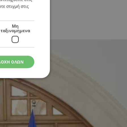
τε στιγμή στις
Μη
ταξινομημενα
ΔΟΧΗ ΟΛΩΝ