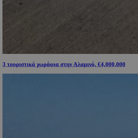
3 τουριστικά χωράφια στην Αλαμινό, €4,000,000