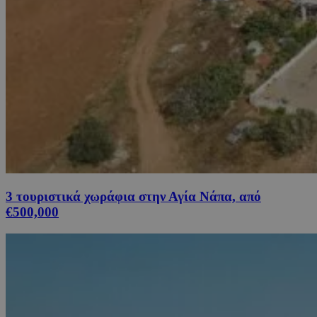
3 τουριστικά χωράφια στην Αγία Νάπα, από
€500,000