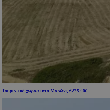
Τουριστικό χωράφι στο Μαρώνι, €225,000