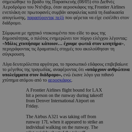
σημειώθηκε το βράδυ της Παρασκευής (08/05) στο Διεθνές
Αεροδρόμιο του Ντένβερ, όταν αεροσκάφος της Frontier Airlines
ενεπλάκη σε πρωτοφανές συμβάν ασφαλείας κατά τη διαδικασία
απογείωσης,
παρασύροντας πεζό
που φέρεται να είχε εισέλθει στον
διάδρομο.
Σύμφωνα με ηχητικό ντοκουμέντο που είδε το φως της
δημοσιότητας, ο πιλότος ενημερώνει τον πύργο ελέγχου λέγοντας:
«
Μόλις χτυπήσαμε κάποιον… έχουμε φωτιά στον κινητήρα
»,
περιγράφοντας τις δραματικές στιγμές που ακολούθησαν τη
σύγκρουση.
Λίγα δευτερόλεπτα αργότερα, το προσωπικό εδάφους επιβεβαίωνε
το μέγεθος της τραγωδίας, αναφέροντας ότι
«υπάρχουν ανθρώπινα
υπολείμματα στον διάδρομο»,
ενώ έκανε λόγο για πιθανό
χτύπημα ατόμου από το
αεροσκάφος
.
A Frontier Airlines flight bound for LAX
hit a person on the runway during takeoff
from Denver International Airport on
Friday.
The Airbus A321 was taking off from
runway 17L when it appeared to strike an
individual walking on the runway. The