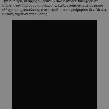
Την ίδια ώρα, οι αρχές διερευνούν πώς ο άνδρας κατάφερε να
φτάσει στον διάδρομο απογείωσης, καθώς σύμφωνα με αρχικούς
ελέγχους της ασφάλειας, η περίφραξη του αεροδρομίου δεν έδειχνε
εμφανή σημάδια παραβίασης.