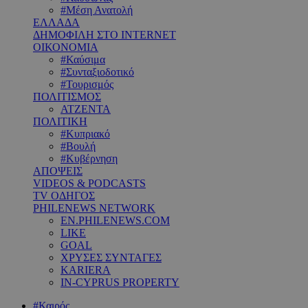
#Μέση Ανατολή
ΕΛΛΑΔΑ
ΔΗΜΟΦΙΛΗ ΣΤΟ INTERNET
ΟΙΚΟΝΟΜΙΑ
#Καύσιμα
#Συνταξιοδοτικό
#Τουρισμός
ΠΟΛΙΤΙΣΜΟΣ
ΑΤΖΕΝΤΑ
ΠΟΛΙΤΙΚΗ
#Κυπριακό
#Βουλή
#Κυβέρνηση
ΑΠΟΨΕΙΣ
VIDEOS & PODCASTS
TV ΟΔΗΓΟΣ
PHILENEWS NETWORK
EN.PHILENEWS.COM
LIKE
GOAL
ΧΡΥΣΕΣ ΣΥΝΤΑΓΕΣ
KARIERA
IN-CYPRUS PROPERTY
#Καιρός