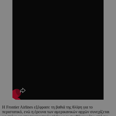
Η Frontier Airlines εξέφρασε τη βαθιά της θλίψη για το
περιστατικό, ενώ η έρευνα των αμερικανικών αρχών συνεχίζεται