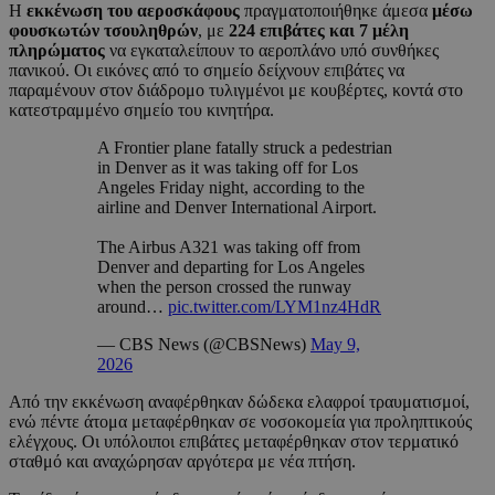
Η
εκκένωση του αεροσκάφους
πραγματοποιήθηκε άμεσα
μέσω
φουσκωτών τσουληθρών
, με
224 επιβάτες και 7 μέλη
πληρώματος
να εγκαταλείπουν το αεροπλάνο υπό συνθήκες
πανικού. Οι εικόνες από το σημείο δείχνουν επιβάτες να
παραμένουν στον διάδρομο τυλιγμένοι με κουβέρτες, κοντά στο
κατεστραμμένο σημείο του κινητήρα.
A Frontier plane fatally struck a pedestrian
in Denver as it was taking off for Los
Angeles Friday night, according to the
airline and Denver International Airport.
The Airbus A321 was taking off from
Denver and departing for Los Angeles
when the person crossed the runway
around…
pic.twitter.com/LYM1nz4HdR
— CBS News (@CBSNews)
May 9,
2026
Από την εκκένωση αναφέρθηκαν δώδεκα ελαφροί τραυματισμοί,
ενώ πέντε άτομα μεταφέρθηκαν σε νοσοκομεία για προληπτικούς
ελέγχους. Οι υπόλοιποι επιβάτες μεταφέρθηκαν στον τερματικό
σταθμό και αναχώρησαν αργότερα με νέα πτήση.