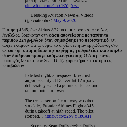
pilot quickly aborted the takeoff.…
pic.twitter.com/CtxCEYgYwl
— Breaking Aviation News & Videos
(@aviationbrk)
May 9, 2026
Η πτήση 4345, ένα Airbus A321neo με προορισμό το Λος
Άντζελες, βρισκόταν στη
φάση απογείωσης με ταχύτητα
περίπου 224 χλμ/ώρα όταν σημειώθηκε το περιστατικό.
Οι
αρχές εκτιμούν ότι το θύμα, το οποίο δεν ήταν εργαζόμενος στο
αεροδρόμιο,
παραβίασε την περίφραξη ασφαλείας και εισήλθε
στον διάδρομο προσγείωσης/απογείωσης
. Ο Αμερικανός
υπουργός Μεταφορών Sean Duffy χαρακτήρισε το άτομο ως
«
εισβολέα
».
Late last night, a trespasser breached
airport security at Denver Int’l Airport,
deliberately scaled a perimeter fence, and
ran out onto a runway.
The trespasser on the runway was then
struck by Frontier Airlines Flight 4345
during takeoff at high speed. The pilot
stopped…
https://t.co/x2oVY1b0AH
— Secretary Sean Duffy (@SecDuffy)