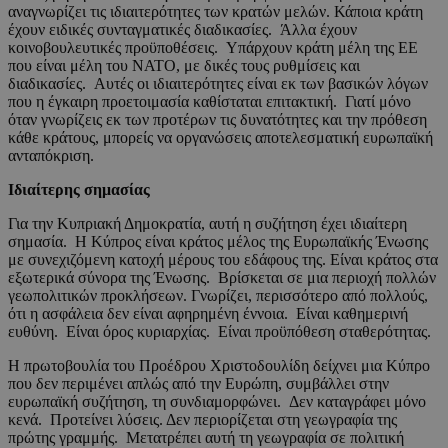
αναγνωρίζει τις ιδιαιτερότητες των κρατών μελών. Κάποια κράτη
έχουν ειδικές συνταγματικές διαδικασίες. Άλλα έχουν
κοινοβουλευτικές προϋποθέσεις. Υπάρχουν κράτη μέλη της ΕΕ
που είναι μέλη του ΝΑΤΟ, με δικές τους ρυθμίσεις και
διαδικασίες. Αυτές οι ιδιαιτερότητες είναι εκ των βασικών λόγων
που η έγκαιρη προετοιμασία καθίσταται επιτακτική. Γιατί μόνο
όταν γνωρίζεις εκ των προτέρων τις δυνατότητες και την πρόθεση
κάθε κράτους, μπορείς να οργανώσεις αποτελεσματική ευρωπαϊκή
ανταπόκριση.
Ιδιαίτερης σημασίας
Για την Κυπριακή Δημοκρατία, αυτή η συζήτηση έχει ιδιαίτερη
σημασία. Η Κύπρος είναι κράτος μέλος της Ευρωπαϊκής Ένωσης
με συνεχιζόμενη κατοχή μέρους του εδάφους της. Είναι κράτος στα
εξωτερικά σύνορα της Ένωσης. Βρίσκεται σε μια περιοχή πολλών
γεωπολιτικών προκλήσεων. Γνωρίζει, περισσότερο από πολλούς,
ότι η ασφάλεια δεν είναι αφηρημένη έννοια. Είναι καθημερινή
ευθύνη. Είναι όρος κυριαρχίας. Είναι προϋπόθεση σταθερότητας.
Η πρωτοβουλία του Προέδρου Χριστοδουλίδη δείχνει μια Κύπρο
που δεν περιμένει απλώς από την Ευρώπη, συμβάλλει στην
ευρωπαϊκή συζήτηση, τη συνδιαμορφώνει. Δεν καταγράφει μόνο
κενά. Προτείνει λύσεις. Δεν περιορίζεται στη γεωγραφία της
πρώτης γραμμής. Μετατρέπει αυτή τη γεωγραφία σε πολιτική