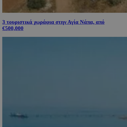
3 τουριστικά χωράφια στην Αγία Νάπα, από
€500,000