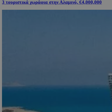
3 τουριστικά χωράφια στην Αλαμινό, €4,000,000