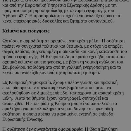
και από την Ευρωπαϊκή Υπηρεσία Εξωτερικής Δράσης με την
πραγματοποίηση προσομοίωσης με σενάρια εφαρμογής του
Άρθρου 42.7. Η προσομοίωση στοχεύει να αναδείξει πρακτικά
κενά, επιχειρησιακές δυσκολίες και ζητήματα συντονισμού.
Κείμενα και εισηγήσεις
Ωστόσο, η αρμοδιότητα παραμένει στα κράτη μέλη. Η συζήτηση
πρέπει να συνεχιστεί πολιτικά και θεσμικά, με στόχο να υπάρξει
σαφές πλαίσιο, συγκεκριμένη διαδικασία και κοινή κατανόηση του
τρόπου εφαρμογής. Η Κυπριακή Δημοκρατία έχει ήδη καταρτίσει
σχετικά κείμενα και εισηγήσεις, με βάση τη νομική ανάλυση του
Συμβουλίου, τα διδάγματα από τη γαλλική ενεργοποίηση και τα
κενά που αναδείχθηκαν από την πρόσφατη εμπειρία.
Ως Κυπριακή Δημοκρατία, έχουμε πλέον γνώση και πρακτική
εμπειρία αρκετών συγκεκριμένων βημάτων που πρέπει να
ακολουθηθούν σε διμερές επίπεδο, ταυτόχρονα με αρκετά κράτη
μέλη. Αυτά τα βήματα έχουν καταγραφεί, συνταχθεί και
αναδειχθεί. Η εμπειρία της Κύπρου μπορεί να αποτελέσει το
εφαλτήριο για μια ολοκληρωμένη και δυναμική ευρωπαϊκή
συζήτηση, η οποία πρέπει να παραμείνει ενεργή σε επίπεδο
Ευρωπαϊκής Ένωσης.
Η συζήτηση δεν συνεπάγεται ομοιομορφία. Η ίδια η Συνθήκη