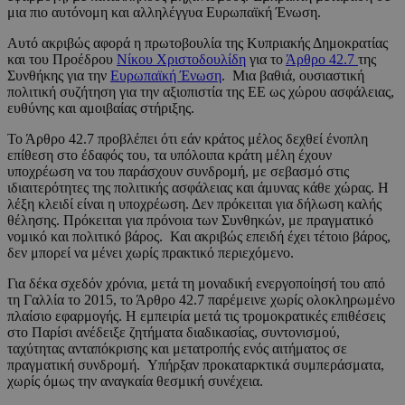
μια πιο αυτόνομη και αλληλέγγυα Ευρωπαϊκή Ένωση.
Αυτό ακριβώς αφορά η πρωτοβουλία της Κυπριακής Δημοκρατίας
και του Προέδρου
Νίκου Χριστοδουλίδη
για το
Άρθρο 42.7
της
Συνθήκης για την
Ευρωπαϊκή Ένωση
. Μια βαθιά, ουσιαστική
πολιτική συζήτηση για την αξιοπιστία της ΕΕ ως χώρου ασφάλειας,
ευθύνης και αμοιβαίας στήριξης.
Το Άρθρο 42.7 προβλέπει ότι εάν κράτος μέλος δεχθεί ένοπλη
επίθεση στο έδαφός του, τα υπόλοιπα κράτη μέλη έχουν
υποχρέωση να του παράσχουν συνδρομή, με σεβασμό στις
ιδιαιτερότητες της πολιτικής ασφάλειας και άμυνας κάθε χώρας. Η
λέξη κλειδί είναι η υποχρέωση. Δεν πρόκειται για δήλωση καλής
θέλησης. Πρόκειται για πρόνοια των Συνθηκών, με πραγματικό
νομικό και πολιτικό βάρος. Και ακριβώς επειδή έχει τέτοιο βάρος,
δεν μπορεί να μένει χωρίς πρακτικό περιεχόμενο.
Για δέκα σχεδόν χρόνια, μετά τη μοναδική ενεργοποίησή του από
τη Γαλλία το 2015, το Άρθρο 42.7 παρέμεινε χωρίς ολοκληρωμένο
πλαίσιο εφαρμογής. Η εμπειρία μετά τις τρομοκρατικές επιθέσεις
στο Παρίσι ανέδειξε ζητήματα διαδικασίας, συντονισμού,
ταχύτητας ανταπόκρισης και μετατροπής ενός αιτήματος σε
πραγματική συνδρομή. Υπήρξαν προκαταρκτικά συμπεράσματα,
χωρίς όμως την αναγκαία θεσμική συνέχεια.