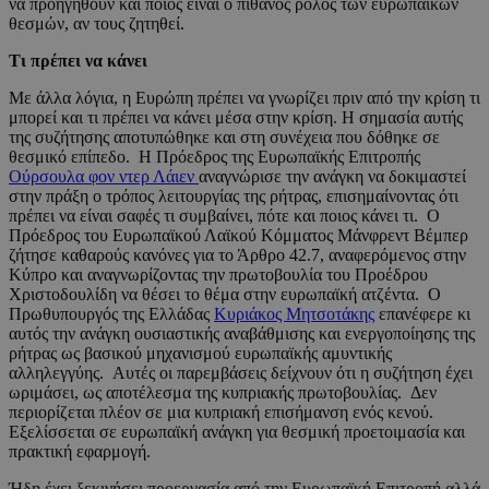
να προηγηθούν και ποιος είναι ο πιθανός ρόλος των ευρωπαϊκών
θεσμών, αν τους ζητηθεί.
Τι πρέπει να κάνει
Με άλλα λόγια, η Ευρώπη πρέπει να γνωρίζει πριν από την κρίση τι
μπορεί και τι πρέπει να κάνει μέσα στην κρίση. Η σημασία αυτής
της συζήτησης αποτυπώθηκε και στη συνέχεια που δόθηκε σε
θεσμικό επίπεδο. Η Πρόεδρος της Ευρωπαϊκής Επιτροπής
Ούρσουλα φον ντερ Λάιεν
αναγνώρισε την ανάγκη να δοκιμαστεί
στην πράξη ο τρόπος λειτουργίας της ρήτρας, επισημαίνοντας ότι
πρέπει να είναι σαφές τι συμβαίνει, πότε και ποιος κάνει τι. Ο
Πρόεδρος του Ευρωπαϊκού Λαϊκού Κόμματος Μάνφρεντ Βέμπερ
ζήτησε καθαρούς κανόνες για το Άρθρο 42.7, αναφερόμενος στην
Κύπρο και αναγνωρίζοντας την πρωτοβουλία του Προέδρου
Χριστοδουλίδη να θέσει το θέμα στην ευρωπαϊκή ατζέντα. Ο
Πρωθυπουργός της Ελλάδας
Κυριάκος Μητσοτάκης
επανέφερε κι
αυτός την ανάγκη ουσιαστικής αναβάθμισης και ενεργοποίησης της
ρήτρας ως βασικού μηχανισμού ευρωπαϊκής αμυντικής
αλληλεγγύης. Αυτές οι παρεμβάσεις δείχνουν ότι η συζήτηση έχει
ωριμάσει, ως αποτέλεσμα της κυπριακής πρωτοβουλίας. Δεν
περιορίζεται πλέον σε μια κυπριακή επισήμανση ενός κενού.
Εξελίσσεται σε ευρωπαϊκή ανάγκη για θεσμική προετοιμασία και
πρακτική εφαρμογή.
Ήδη έχει ξεκινήσει προεργασία από την Ευρωπαϊκή Επιτροπή αλλά