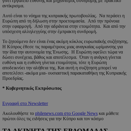
γίνει εργαλείο ευθύνης και μηχανισμός συνδρομής με πρακτικό
αντίκρισμα.
Αυτό είναι το νόημα της κυπριακής πρωτοβουλίας. Να περάσει η
Ευρώπη από τη δήλωση στην προετοιμασία. Από την πρόνοια
στην εφαρμογή. Από την αδράνεια στην ετοιμότητα. Και από την
υπόσχεση αλληλεγγύης στην έμπρακτη συνδρομή.
Το ζητούμενο δεν είναι ένας ακόμη κύκλος ευρωπαϊκής συζήτησης.
Η Κύπρος έθεσε τις παραμέτρους μιας αναγκαίας ωρίμανσης για
την ίδια την αυτονομία της Ένωσης. Η Ευρώπη οφείλει τώρα να
δώσει συνέχεια, βάθος και αποτέλεσμα. Όταν η ανάγκη γίνεται
ευθύνη και η ευθύνη γίνεται ετοιμότητα, τότε η Ευρώπη
αποδεικνύει την αλήθεια της. Και αυτή η συζήτηση μπορεί να
αποτελέσει -ακόμα μια- ουσιαστική παρακαταθήκη της Κυπριακής
Προεδρίας.
* Κυβερνητικός Εκπρόσωπος
Εγγραφή στο Newsletter
Ακολουθήστε το
philenews.com στο Google News
και μάθετε
πρώτοι όλες τις ειδήσεις για την Κύπρο και τον κόσμο
ΤΑ ΑΚΙΝΗΤΑ ΤΗΣ ΕΒΔΟΜΑΔΑΣ