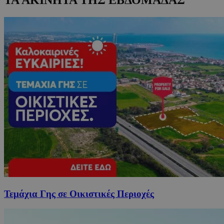
Τεμάχια Γης σε Οικιστικές Περιοχές