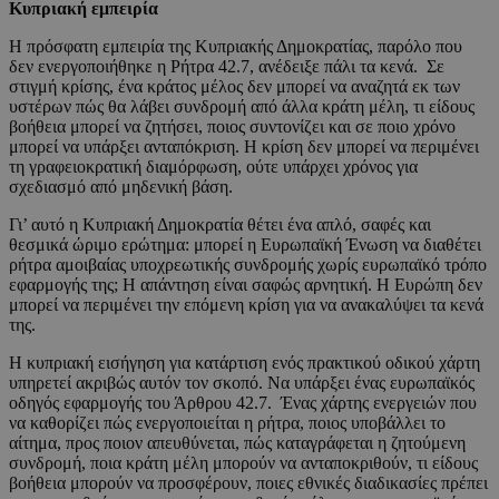
Κυπριακή εμπειρία
Η πρόσφατη εμπειρία της Κυπριακής Δημοκρατίας, παρόλο που
δεν ενεργοποιήθηκε η Ρήτρα 42.7, ανέδειξε πάλι τα κενά. Σε
στιγμή κρίσης, ένα κράτος μέλος δεν μπορεί να αναζητά εκ των
υστέρων πώς θα λάβει συνδρομή από άλλα κράτη μέλη, τι είδους
βοήθεια μπορεί να ζητήσει, ποιος συντονίζει και σε ποιο χρόνο
μπορεί να υπάρξει ανταπόκριση. Η κρίση δεν μπορεί να περιμένει
τη γραφειοκρατική διαμόρφωση, ούτε υπάρχει χρόνος για
σχεδιασμό από μηδενική βάση.
Γι’ αυτό η Κυπριακή Δημοκρατία θέτει ένα απλό, σαφές και
θεσμικά ώριμο ερώτημα: μπορεί η Ευρωπαϊκή Ένωση να διαθέτει
ρήτρα αμοιβαίας υποχρεωτικής συνδρομής χωρίς ευρωπαϊκό τρόπο
εφαρμογής της; Η απάντηση είναι σαφώς αρνητική. Η Ευρώπη δεν
μπορεί να περιμένει την επόμενη κρίση για να ανακαλύψει τα κενά
της.
Η κυπριακή εισήγηση για κατάρτιση ενός πρακτικού οδικού χάρτη
υπηρετεί ακριβώς αυτόν τον σκοπό. Να υπάρξει ένας ευρωπαϊκός
οδηγός εφαρμογής του Άρθρου 42.7. Ένας χάρτης ενεργειών που
να καθορίζει πώς ενεργοποιείται η ρήτρα, ποιος υποβάλλει το
αίτημα, προς ποιον απευθύνεται, πώς καταγράφεται η ζητούμενη
συνδρομή, ποια κράτη μέλη μπορούν να ανταποκριθούν, τι είδους
βοήθεια μπορούν να προσφέρουν, ποιες εθνικές διαδικασίες πρέπει