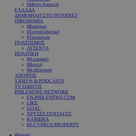
#Μέση Ανατολή
ΕΛΛΑΔΑ
ΔΗΜΟΦΙΛΗ ΣΤΟ INTERNET
ΟΙΚΟΝΟΜΙΑ
#Καύσιμα
#Συνταξιοδοτικό
#Τουρισμός
ΠΟΛΙΤΙΣΜΟΣ
ΑΤΖΕΝΤΑ
ΠΟΛΙΤΙΚΗ
#Κυπριακό
#Βουλή
#Κυβέρνηση
ΑΠΟΨΕΙΣ
VIDEOS & PODCASTS
TV ΟΔΗΓΟΣ
PHILENEWS NETWORK
EN.PHILENEWS.COM
LIKE
GOAL
ΧΡΥΣΕΣ ΣΥΝΤΑΓΕΣ
KARIERA
IN-CYPRUS PROPERTY
#Καιρός