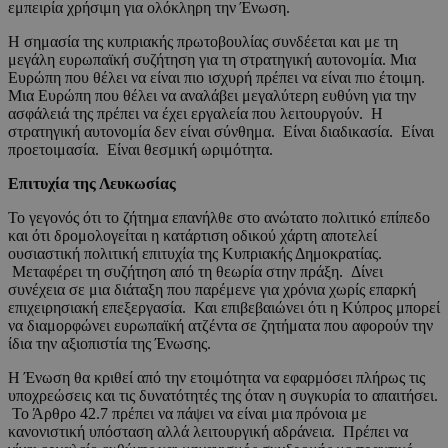
εμπειρία χρήσιμη για ολόκληρη την Ένωση.
Η σημασία της κυπριακής πρωτοβουλίας συνδέεται και με τη
μεγάλη ευρωπαϊκή συζήτηση για τη στρατηγική αυτονομία. Μια
Ευρώπη που θέλει να είναι πιο ισχυρή πρέπει να είναι πιο έτοιμη.
Μια Ευρώπη που θέλει να αναλάβει μεγαλύτερη ευθύνη για την
ασφάλειά της πρέπει να έχει εργαλεία που λειτουργούν. Η
στρατηγική αυτονομία δεν είναι σύνθημα. Είναι διαδικασία. Είναι
προετοιμασία. Είναι θεσμική ωριμότητα.
Επιτυχία της Λευκωσίας
Το γεγονός ότι το ζήτημα επανήλθε στο ανώτατο πολιτικό επίπεδο
και ότι δρομολογείται η κατάρτιση οδικού χάρτη αποτελεί
ουσιαστική πολιτική επιτυχία της Κυπριακής Δημοκρατίας.
Μεταφέρει τη συζήτηση από τη θεωρία στην πράξη. Δίνει
συνέχεια σε μια διάταξη που παρέμενε για χρόνια χωρίς επαρκή
επιχειρησιακή επεξεργασία. Και επιβεβαιώνει ότι η Κύπρος μπορεί
να διαμορφώνει ευρωπαϊκή ατζέντα σε ζητήματα που αφορούν την
ίδια την αξιοπιστία της Ένωσης.
Η Ένωση θα κριθεί από την ετοιμότητα να εφαρμόσει πλήρως τις
υποχρεώσεις και τις δυνατότητές της όταν η συγκυρία το απαιτήσει.
Το Άρθρο 42.7 πρέπει να πάψει να είναι μια πρόνοια με
κανονιστική υπόσταση αλλά λειτουργική αδράνεια. Πρέπει να