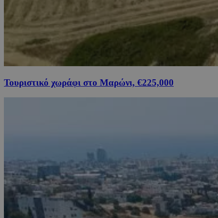
Τουριστικό χωράφι στο Μαρώνι, €225,000