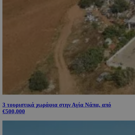
3 τουριστικά χωράφια στην Αγία Νάπα, από
€500,000