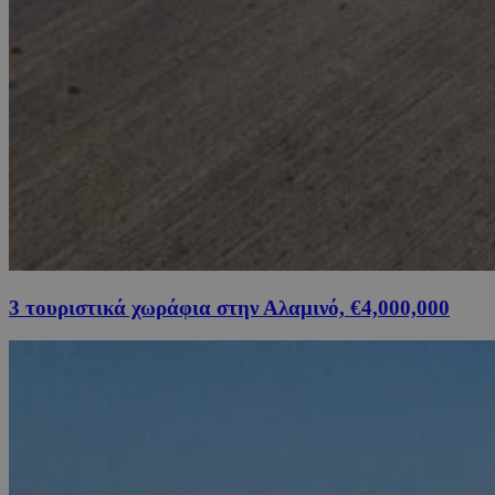
3 τουριστικά χωράφια στην Αλαμινό, €4,000,000