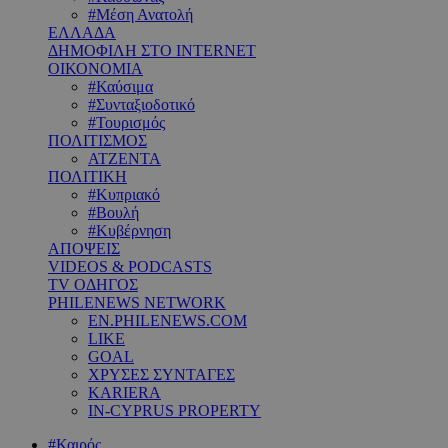
#Μέση Ανατολή
ΕΛΛΑΔΑ
ΔΗΜΟΦΙΛΗ ΣΤΟ INTERNET
ΟΙΚΟΝΟΜΙΑ
#Καύσιμα
#Συνταξιοδοτικό
#Τουρισμός
ΠΟΛΙΤΙΣΜΟΣ
ΑΤΖΕΝΤΑ
ΠΟΛΙΤΙΚΗ
#Κυπριακό
#Βουλή
#Κυβέρνηση
ΑΠΟΨΕΙΣ
VIDEOS & PODCASTS
TV ΟΔΗΓΟΣ
PHILENEWS NETWORK
EN.PHILENEWS.COM
LIKE
GOAL
ΧΡΥΣΕΣ ΣΥΝΤΑΓΕΣ
KARIERA
IN-CYPRUS PROPERTY
#Καιρός