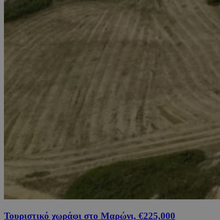
Τουριστικό χωράφι στο Μαρώνι, €225,000