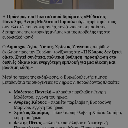
Η
Πρόεδρος του Πολιτιστικού Ιδρύματος «Μόδεστος
Παντελή», Άντρη Μοδέστου Παρασκευά,
ευχαρίστησε τους
συντελεστές του ντοκιμαντέρ, τονίζοντας τη σημασία της
διατήρησης της ιστορικής μνήμης και της προβολής της στο
ευρωπαϊκό κοινό.
Ο
Δήμαρχος Αγίας Νάπας, Χρίστος Ζαννέτου
, απηύθυνε
έκκληση προς την Ευρώπη, τονίζοντας ότι:
«Η Κύπρος δεν ζητεί
οίκτο. Ζητεί συνέπεια, πολιτική βούληση, προσήλωση στο
διεθνές δίκαιο και ενεργότερη εμπλοκή για μια δίκαιη και
βιώσιμη λύση.»
Μετά το πέρας της εκδήλωσης, ο Ευρωβουλευτής τίμησε
μεταθανάτια τις οικογένειες των ηρώων, παραδίδοντας πλακέτες:
Μόδεστος Παντελή
– πλακέτα παρέλαβε η Άντρη
Μοδέστου, εγγονή του ήρωα.
Ανδρέας Κάρυος
– πλακέτα παρέλαβε η Ευφροσύνη
Μαρίνου, εγγονή του ήρωα.
Χρίστος Σαμάρας
– πλακέτα παρέλαβε η Χρίστα Σαμάρα,
κόρη του ήρωα.
Φώτης Πίττας
– πλακέτα παρέλαβαν η Αικατερινή
Παπαιωάννου, εγγονή, και ο Φώτιος Παπαιωάννου,