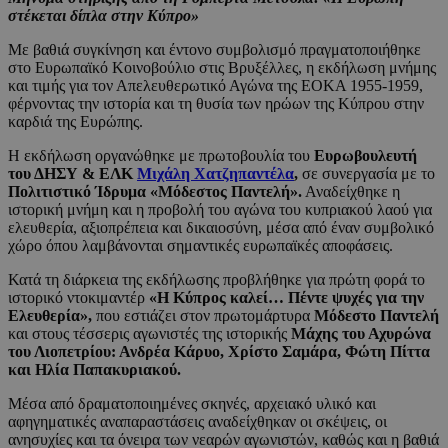
στέκεται δίπλα στην Κύπρο»
Με βαθιά συγκίνηση και έντονο συμβολισμό πραγματοποιήθηκε
στο Ευρωπαϊκό Κοινοβούλιο στις Βρυξέλλες, η εκδήλωση μνήμης
και τιμής για τον Απελευθερωτικό Αγώνα της ΕΟΚΑ 1955-1959,
φέρνοντας την ιστορία και τη θυσία των ηρώων της Κύπρου στην
καρδιά της Ευρώπης.
Η εκδήλωση οργανώθηκε με πρωτοβουλία του
Ευρωβουλευτή
του ΔΗΣΥ & ΕΛΚ
Μιχάλη Χατζηπαντέλα
,
σε συνεργασία με το
Πολιτιστικό Ίδρυμα «Μόδεστος Παντελή».
Αναδείχθηκε η
ιστορική μνήμη και η προβολή του αγώνα του κυπριακού λαού για
ελευθερία, αξιοπρέπεια και δικαιοσύνη, μέσα από έναν συμβολικό
χώρο όπου λαμβάνονται σημαντικές ευρωπαϊκές αποφάσεις.
Κατά τη διάρκεια της εκδήλωσης προβλήθηκε για πρώτη φορά το
ιστορικό ντοκιμαντέρ
«Η Κύπρος καλεί… Πέντε ψυχές για την
Ελευθερία»,
που εστιάζει στον πρωτομάρτυρα
Μόδεστο Παντελή
και στους τέσσερις αγωνιστές της ιστορικής
Μάχης του Αχυρώνα
του Λιοπετρίου: Ανδρέα Κάρυο, Χρίστο Σαμάρα, Φώτη Πίττα
και Ηλία Παπακυριακού.
Μέσα από δραματοποιημένες σκηνές, αρχειακό υλικό και
αφηγηματικές αναπαραστάσεις αναδείχθηκαν οι σκέψεις, οι
ανησυχίες και τα όνειρα των νεαρών αγωνιστών, καθώς και η βαθιά