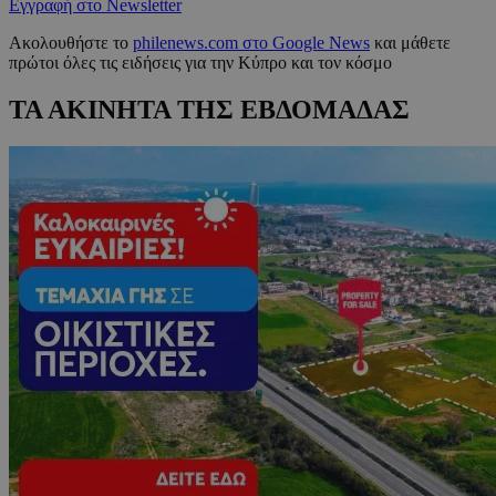
Εγγραφή στο Newsletter
Ακολουθήστε το
philenews.com στο Google News
και μάθετε
πρώτοι όλες τις ειδήσεις για την Κύπρο και τον κόσμο
ΤΑ ΑΚΙΝΗΤΑ ΤΗΣ ΕΒΔΟΜΑΔΑΣ