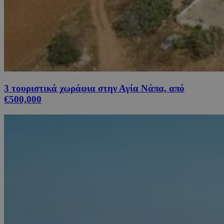
3 τουριστικά χωράφια στην Αγία Νάπα, από
€500,000