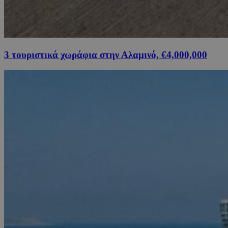
3 τουριστικά χωράφια στην Αλαμινό, €4,000,000