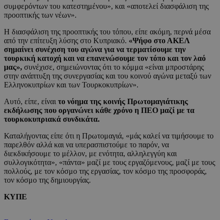
συμφερόντων του κατεστημένου», και «αποτελεί διασφάλιση της
προοπτικής των νέων».
Η διασφάλιση της προοπτικής του τόπου, είπε ακόμη, περνά μέσα
από την επίτευξη λύσης στο Κυπριακό.
«Ψήφο στο ΑΚΕΛ
σημαίνει συνέχιση του αγώνα για να τερματίσουμε την
τουρκική κατοχή και να επανενώσουμε τον τόπο και τον λαό
μας»,
συνέχισε, σημειώνοντας ότι το κόμμα «είναι μπροστάρης
στην ανάπτυξη της συνεργασίας και του κοινού αγώνα μεταξύ των
Ελληνοκυπρίων και των Τουρκοκυπρίων».
Αυτό, είπε, είναι
το νόημα της κοινής Πρωτομαγιάτικης
εκδήλωσης που οργανώνει κάθε χρόνο η ΠΕΟ μαζί με τα
τουρκοκυπριακά συνδικάτα.
Καταλήγοντας είπε ότι η Πρωτομαγιά, «μάς καλεί να τιμήσουμε το
παρελθόν αλλά και να υπερασπιστούμε το παρόν, να
διεκδικήσουμε το μέλλον, με ενότητα, αλληλεγγύη και
συλλογικότητα», «πάντα» μαζί με τους εργαζόμενους, μαζί με τους
πολλούς, με τον κόσμο της εργασίας, τον κόσμο της προσφοράς,
τον κόσμο της δημιουργίας.
ΚΥΠΕ