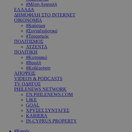
#Μέση Ανατολή
ΕΛΛΑΔΑ
ΔΗΜΟΦΙΛΗ ΣΤΟ INTERNET
ΟΙΚΟΝΟΜΙΑ
#Καύσιμα
#Συνταξιοδοτικό
#Τουρισμός
ΠΟΛΙΤΙΣΜΟΣ
ΑΤΖΕΝΤΑ
ΠΟΛΙΤΙΚΗ
#Κυπριακό
#Βουλή
#Κυβέρνηση
ΑΠΟΨΕΙΣ
VIDEOS & PODCASTS
TV ΟΔΗΓΟΣ
PHILENEWS NETWORK
EN.PHILENEWS.COM
LIKE
GOAL
ΧΡΥΣΕΣ ΣΥΝΤΑΓΕΣ
KARIERA
IN-CYPRUS PROPERTY
#Καιρός