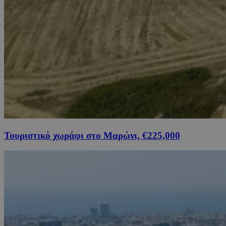
Τουριστικό χωράφι στο Μαρώνι, €225,000