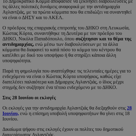
Το Δημοκρατικό Κόμμα αποφάσισε να ξεκινήσει διαβουλεύσεις με
τις άλλες πολιτικές δυνάμεις αναφορικά με την αντιδημαρχία
Αγλαντζιάς, με τα πρώτα κόμματα που θα επιδιώξει να συναντηθεί
να είναι ο ΔΗΣΥ και το ΑΚΕΛ.
Ο πρόεδρος της επαρχιακής επιτροπής του ΔΗΚΟ στη Λευκωσία,
Κώστας Κόρτα, συναντήθηκε τη Δευτέρα με τον πρόεδρο του
ΔΗΚΟ, Νικόλα Παπαδόπουλο, όπου
συζήτησαν και το θέμα της
αντιδημαρχίας,
ενώ μέσω των διαβουλεύσεων με τα άλλα
κόμματα θα διαφανεί το κατά πόσο το κόμμα του κέντρου θα
κατέλθει με δικό του υποψήφιο ή θα στηρίξει κάποια άλλη
υποψηφιότητα.
Παρά τη φημολογία που αναπτύχθηκε τις τελευταίες ημέρες για το
ενδεχόμενο να είναι ο Κώστας Κόρτα υποψήφιος, καθώς είχε
διατελέσει παλαιότερα και Δήμαρχος Αγλαντζιάς, ο ίδιος μέχρι
στιγμής δεν συζήτησε ένα τέτοιο ενδεχόμενο με το ΔΗΚΟ.
Στις 28 Ιουνίου οι εκλογές
Οι εκλογές για την αντιδημαρχία Αγλαντζιάς θα διεξαχθούν στις
28
Ιουνίου,
ενώ η επίσημη υποβολή υποψηφιοτήτων θα γίνει στις 18
Ιουνίου.
Δικαίωμα ψήφου στις εκλογές έχουν οι πολίτες του δημοτικού
διαμερίσματος Αγλαντζιάς.