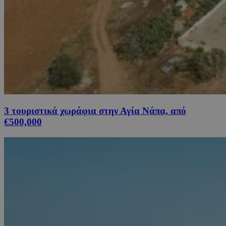
3 τουριστικά χωράφια στην Αγία Νάπα, από
€500,000