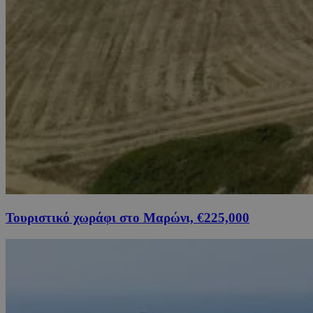
Τουριστικό χωράφι στο Μαρώνι, €225,000