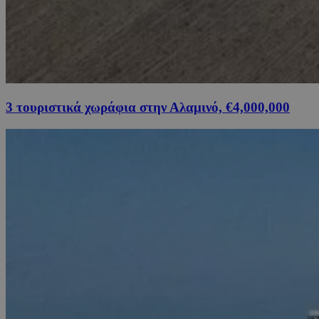
3 τουριστικά χωράφια στην Αλαμινό, €4,000,000