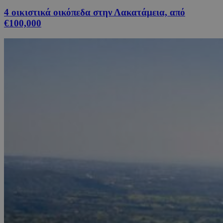
4 οικιστικά οικόπεδα στην Λακατάμεια, από
€100,000