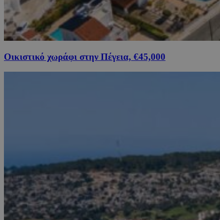
Οικιστικό χωράφι στην Πέγεια, €45,000