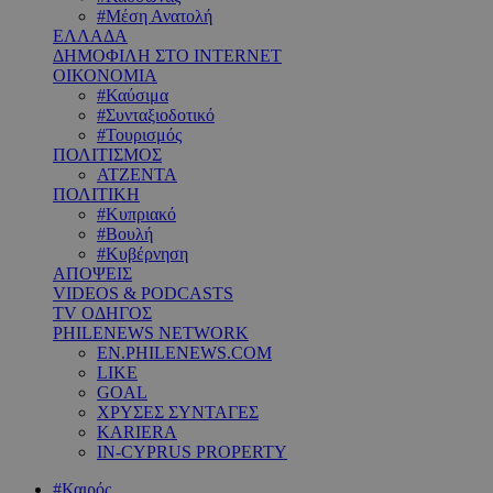
#Μέση Ανατολή
ΕΛΛΑΔΑ
ΔΗΜΟΦΙΛΗ ΣΤΟ INTERNET
ΟΙΚΟΝΟΜΙΑ
#Καύσιμα
#Συνταξιοδοτικό
#Τουρισμός
ΠΟΛΙΤΙΣΜΟΣ
ΑΤΖΕΝΤΑ
ΠΟΛΙΤΙΚΗ
#Κυπριακό
#Βουλή
#Κυβέρνηση
ΑΠΟΨΕΙΣ
VIDEOS & PODCASTS
TV ΟΔΗΓΟΣ
PHILENEWS NETWORK
EN.PHILENEWS.COM
LIKE
GOAL
ΧΡΥΣΕΣ ΣΥΝΤΑΓΕΣ
KARIERA
IN-CYPRUS PROPERTY
#Καιρός