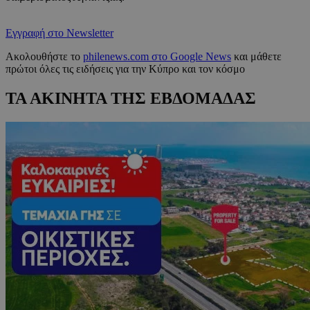
Εγγραφή στο Newsletter
Ακολουθήστε το
philenews.com στο Google News
και μάθετε
πρώτοι όλες τις ειδήσεις για την Κύπρο και τον κόσμο
ΤΑ ΑΚΙΝΗΤΑ ΤΗΣ ΕΒΔΟΜΑΔΑΣ