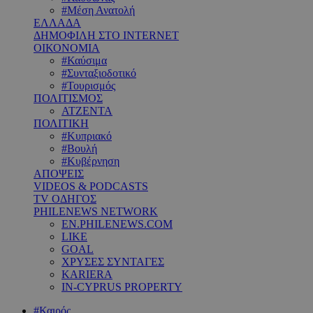
#Μέση Ανατολή
ΕΛΛΑΔΑ
ΔΗΜΟΦΙΛΗ ΣΤΟ INTERNET
ΟΙΚΟΝΟΜΙΑ
#Καύσιμα
#Συνταξιοδοτικό
#Τουρισμός
ΠΟΛΙΤΙΣΜΟΣ
ΑΤΖΕΝΤΑ
ΠΟΛΙΤΙΚΗ
#Κυπριακό
#Βουλή
#Κυβέρνηση
ΑΠΟΨΕΙΣ
VIDEOS & PODCASTS
TV ΟΔΗΓΟΣ
PHILENEWS NETWORK
EN.PHILENEWS.COM
LIKE
GOAL
ΧΡΥΣΕΣ ΣΥΝΤΑΓΕΣ
KARIERA
IN-CYPRUS PROPERTY
#Καιρός