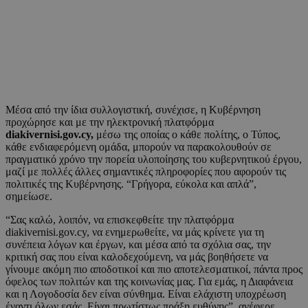
Μέσα από την ίδια συλλογιστική, συνέχισε, η Κυβέρνηση
προχώρησε και με την ηλεκτρονική πλατφόρμα
diakivernisi.gov.cy,
μέσω της οποίας ο κάθε πολίτης, ο Τύπος,
κάθε ενδιαφερόμενη ομάδα, μπορούν να παρακολουθούν σε
πραγματικό χρόνο την πορεία υλοποίησης του κυβερνητικού έργου,
μαζί με πολλές άλλες σημαντικές πληροφορίες που αφορούν τις
πολιτικές της Κυβέρνησης. “Γρήγορα, εύκολα και απλά”,
σημείωσε.
“Σας καλώ, λοιπόν, να επισκεφθείτε την πλατφόρμα
diakivernisi.gov.cy, να ενημερωθείτε, να μάς κρίνετε για τη
συνέπεια λόγων και έργων, και μέσα από τα σχόλια σας, την
κριτική σας που είναι καλοδεχούμενη, να μάς βοηθήσετε να
γίνουμε ακόμη πιο αποδοτικοί και πιο αποτελεσματικοί, πάντα προς
όφελος των πολιτών και της κοινωνίας μας. Για εμάς, η Διαφάνεια
και η Λογοδοσία δεν είναι σύνθημα. Είναι ελάχιστη υποχρέωση
έναντι όλων εσάς. Είναι πρωτίστως πράξη ευθύνης”, ανέφερε