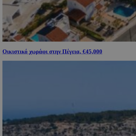
Οικιστικό χωράφι στην Πέγεια, €45,000