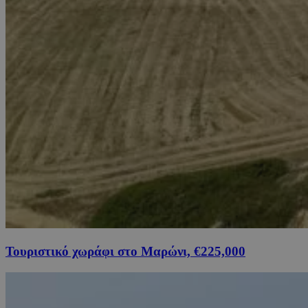
Τουριστικό χωράφι στο Μαρώνι, €225,000