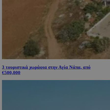
3 τουριστικά χωράφια στην Αγία Νάπα, από
€500,000