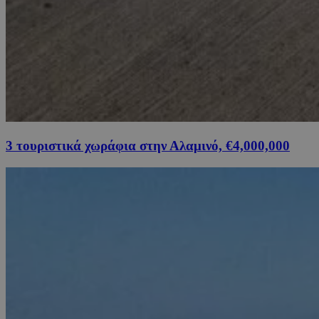
3 τουριστικά χωράφια στην Αλαμινό, €4,000,000