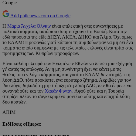
Google
Add philenews.com on Google
Η
Μαρία Άνχελα Ολγκίν
είναι επιλεκτική στις συναντήσεις με
πολιτικά κόμματα, αυτά που συμμετέχουν στη Βουλή. Κατά την
εδώ παρουσία της είδε ΔΗΣΥ, ΑΚΕΛ, ΔΗΚΟ και Άλμα. Όχι όμως
το ΕΛΑΜ! Προφανώς γιατί κάποιοι τη συμβούλεψαν να μη δει ένα
κόμμα τα οποίο σύμφωνα με τις τελευταίες εκλογές είναι τρίτο στις
προτιμήσεις των Κυπρίων ψηφοφόρων.
Είναι καλό η πλευρά των Ηνωμένων Εθνών να δώσει μια εξήγηση
γι’ αυτές τις επιλογές. Αν η μη συνάντηση έχει να κάνει με τις
θέσεις του εν λόγω κόμματος, και γιατί το ΕΛΑΜ δεν στηρίζει τη
λύση ΔΔΟ, τότε προκύπτει ένα ευρύτερο ζήτημα. Ακριβώς για τον
ίδιο λόγο, δηλαδή τη μη στήριξη στη λύση ΔΔΟ, δεν θα έπρεπε να
συναντά ούτε και τον
Χακάν Φιντάν.
Αφού ούτε και η Τουρκία
στηρίζει πλέον το συγκεκριμένο μοντέλο λύσης και επιζητά λύση
δύο κρατών.
ΑΠΙΜ
ΕιδΗσεις σΗμερα: