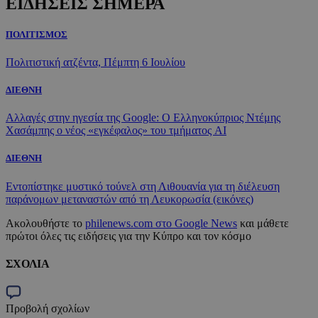
ΕΙΔΗΣΕΙΣ ΣΗΜΕΡΑ
ΠΟΛΙΤΙΣΜΟΣ
Πολιτιστική ατζέντα, Πέμπτη 6 Ιουλίου
ΔΙΕΘΝΗ
Αλλαγές στην ηγεσία της Google: Ο Ελληνοκύπριος Ντέμης
Χασάμπης ο νέος «εγκέφαλος» του τμήματος AI
ΔΙΕΘΝΗ
Εντοπίστηκε μυστικό τούνελ στη Λιθουανία για τη διέλευση
παράνομων μεταναστών από τη Λευκορωσία (εικόνες)
Ακολουθήστε το
philenews.com στο Google News
και μάθετε
πρώτοι όλες τις ειδήσεις για την Κύπρο και τον κόσμο
ΣΧΟΛΙΑ
Προβολή σχολίων