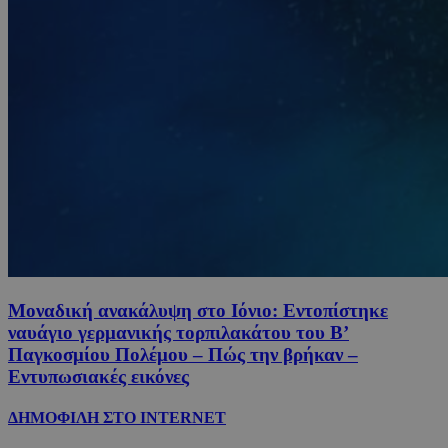
Μοναδική ανακάλυψη στο Ιόνιο: Εντοπίστηκε
ναυάγιο γερμανικής τορπιλακάτου του Β’
Παγκοσμίου Πολέμου – Πώς την βρήκαν –
Εντυπωσιακές εικόνες
ΔΗΜΟΦΙΛΗ ΣΤΟ INTERNET