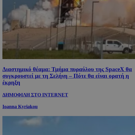
Διαστημικό θέαμα: Τμήμα πυραύλου της SpaceX θα
συγκρουστεί με τη Σελήνη – Πότε θα είναι ορατή η
έκρηξη
ΔΗΜΟΦΙΛΗ ΣΤΟ INTERNET
Ioanna Kyriakou