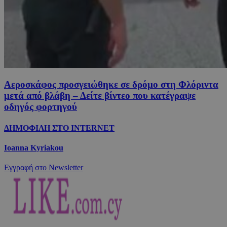
Αεροσκάφος προσγειώθηκε σε δρόμο στη Φλόριντα
μετά από βλάβη – Δείτε βίντεο που κατέγραψε
οδηγός φορτηγού
ΔΗΜΟΦΙΛΗ ΣΤΟ INTERNET
Ioanna Kyriakou
Εγγραφή στο Newsletter