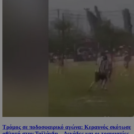
Τρόμος σε ποδοσφαιρικό αγώνα: Κεραυνός σκότωσε
αθλητή στην Ταϊλάνδη – Δεκάδες και οι τραυματίες