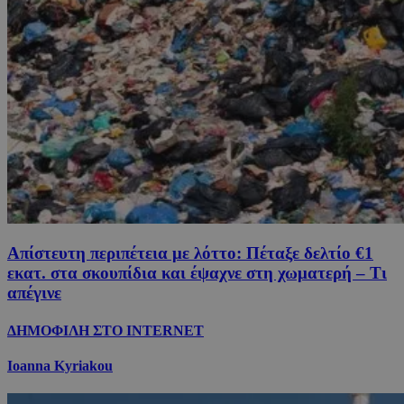
Απίστευτη περιπέτεια με λόττο: Πέταξε δελτίο €1
εκατ. στα σκουπίδια και έψαχνε στη χωματερή – Τι
απέγινε
ΔΗΜΟΦΙΛΗ ΣΤΟ INTERNET
Ioanna Kyriakou