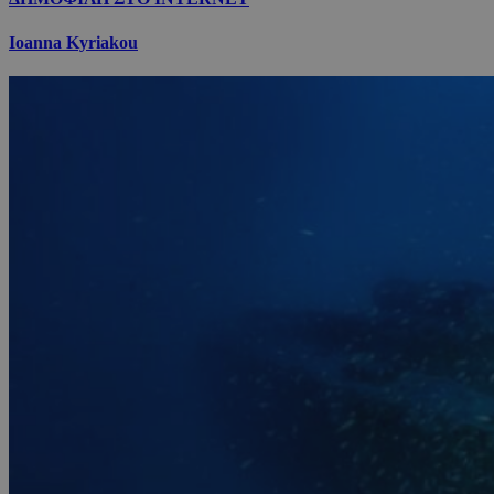
Ioanna Kyriakou