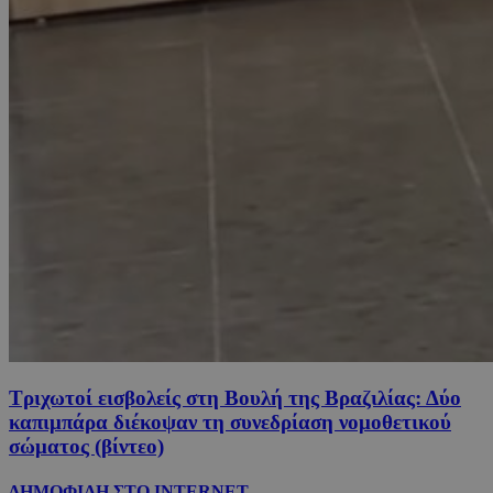
Τριχωτοί εισβολείς στη Βουλή της Βραζιλίας: Δύο
καπιμπάρα διέκοψαν τη συνεδρίαση νομοθετικού
σώματος (βίντεο)
ΔΗΜΟΦΙΛΗ ΣΤΟ INTERNET