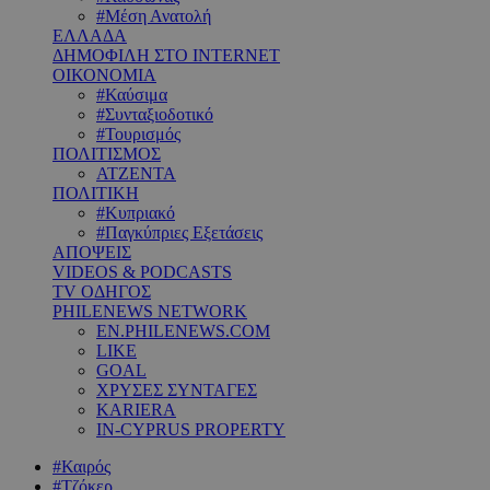
#Μέση Ανατολή
ΕΛΛΑΔΑ
ΔΗΜΟΦΙΛΗ ΣΤΟ INTERNET
ΟΙΚΟΝΟΜΙΑ
#Καύσιμα
#Συνταξιοδοτικό
#Τουρισμός
ΠΟΛΙΤΙΣΜΟΣ
ΑΤΖΕΝΤΑ
ΠΟΛΙΤΙΚΗ
#Κυπριακό
#Παγκύπριες Εξετάσεις
ΑΠΟΨΕΙΣ
VIDEOS & PODCASTS
TV ΟΔΗΓΟΣ
PHILENEWS NETWORK
EN.PHILENEWS.COM
LIKE
GOAL
ΧΡΥΣΕΣ ΣΥΝΤΑΓΕΣ
KARIERA
IN-CYPRUS PROPERTY
#Καιρός
#Τζόκερ