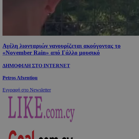
Αγέλη λιονταριών νανουρίζεται ακούγοντας το
«November Rain» από Γάλλο μουσικό
ΔΗΜΟΦΙΛΗ ΣΤΟ INTERNET
Petros Afxentiou
Εγγραφή στο Newsletter