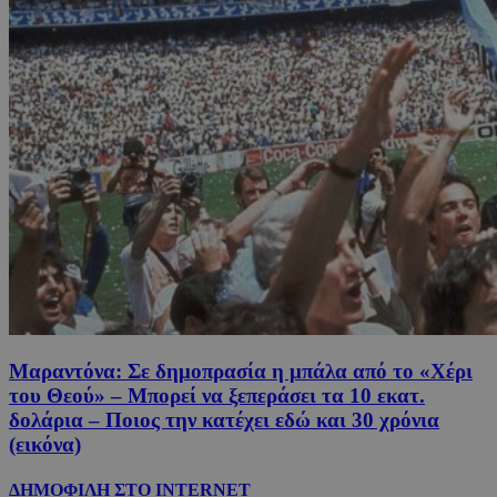
Μαραντόνα: Σε δημοπρασία η μπάλα από το «Χέρι
του Θεού» – Μπορεί να ξεπεράσει τα 10 εκατ.
δολάρια – Ποιος την κατέχει εδώ και 30 χρόνια
(εικόνα)
ΔΗΜΟΦΙΛΗ ΣΤΟ INTERNET