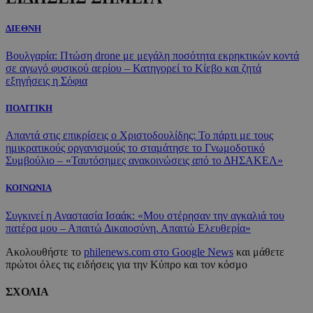
ΔΙΕΘΝΗ
Βουλγαρία: Πτώση drone με μεγάλη ποσότητα εκρηκτικών κοντά
σε αγωγό φυσικού αερίου – Κατηγορεί το Κίεβο και ζητά
εξηγήσεις η Σόφια
ΠΟΛΙΤΙΚΗ
Απαντά στις επικρίσεις ο Χριστοδουλίδης: Το πάρτι με τους
ημικρατικούς οργανισμούς το σταμάτησε το Γνωμοδοτικό
Συμβούλιο – «Ταυτόσημες ανακοινώσεις από το ΔΗΣΑΚΕΛ»
ΚΟΙΝΩΝΙΑ
Συγκινεί η Αναστασία Ισαάκ: «Μου στέρησαν την αγκαλιά του
πατέρα μου – Απαιτώ Δικαιοσύνη. Απαιτώ Ελευθερία»
Ακολουθήστε το
philenews.com στο Google News
και μάθετε
πρώτοι όλες τις ειδήσεις για την Κύπρο και τον κόσμο
ΣΧΟΛΙΑ