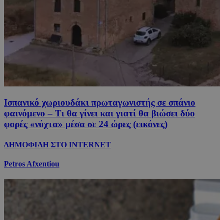
Ισπανικό χωριουδάκι πρωταγωνιστής σε σπάνιο
φαινόμενο – Τι θα γίνει και γιατί θα βιώσει δύο
φορές «νύχτα» μέσα σε 24 ώρες (εικόνες)
ΔΗΜΟΦΙΛΗ ΣΤΟ INTERNET
Petros Afxentiou