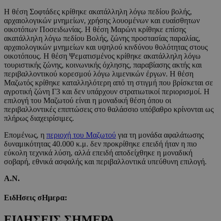
Η θέση Σοφτάδες κρίθηκε ακατάλληλη λόγω πεδίου βολής,
αρχαιολογικών μνημείων, χρήσης λουομένων και ευαίσθητων
οικοτόπων Ποσειδωνίας. Η θέση Μαρώνι κρίθηκε επίσης
ακατάλληλη λόγω πεδίου Βολής, ζώνης προστασίας παραλίας,
αρχαιολογικών μνημείων και υψηλού κινδύνου θολότητας στους
οικοτόπους. Η θέση Ψεματισμένος κρίθηκε ακατάλληλη λόγω
τουριστικής ζώνης, κοινωνικής όχλησης, παραβίασης ακτής και
περιβαλλοντικού κορεσμού λόγω λιμενικών έργων. Η θέση
Μαζωτός κρίθηκε καταλληλότερη από τη στιγμή που βρίσκεται σε
αγροτική ζώνη Γ3 και δεν υπάρχουν στρατιωτικοί περιορισμοί. Η
επιλογή του Μαζωτού είναι η μοναδική θέση όπου οι
περιβαλλοντικές επιπτώσεις στο θαλάσσιο υπόβαθρο κρίνονται ως
πλήρως διαχειρίσιμες.
Επομένως, η
περιοχή του Μαζωτού
για τη μονάδα αφαλάτωσης
δυναμικότητας 40.000 κ.μ. δεν προκρίθηκε επειδή ήταν η πιο
εύκολη τεχνικά λύση, αλλά επειδή αποδείχθηκε η μοναδική
σοβαρή, εθνικά ασφαλής και περιβαλλοντικά υπεύθυνη επιλογή.
Α.Ν.
ΕιδΗσεις σΗμερα:
ΕΙΔΗΣΕΙΣ ΣΗΜΕΡΑ