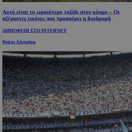
Αυτό είναι το ωραιότερο ταξίδι στον κόσμο – Οι
αξέχαστες εικόνες που προσφέρει η διαδρομή
ΔΗΜΟΦΙΛΗ ΣΤΟ INTERNET
Petros Afxentiou