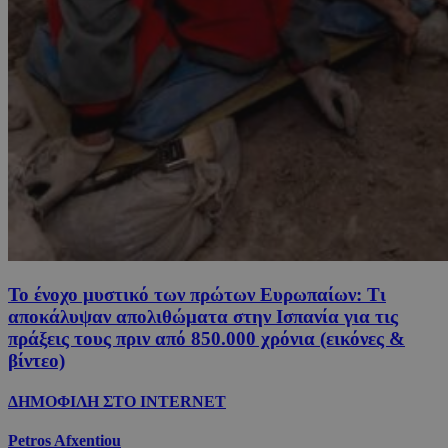
Το ένοχο μυστικό των πρώτων Ευρωπαίων: Τι
αποκάλυψαν απολιθώματα στην Ισπανία για τις
πράξεις τους πριν από 850.000 χρόνια (εικόνες &
βίντεο)
ΔΗΜΟΦΙΛΗ ΣΤΟ INTERNET
Petros Afxentiou