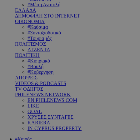
#Μέση Ανατολή
ΕΛΛΑΔΑ
ΔΗΜΟΦΙΛΗ ΣΤΟ INTERNET
ΟΙΚΟΝΟΜΙΑ
#Καύσιμα
#Συνταξιοδοτικό
#Τουρισμός
ΠΟΛΙΤΙΣΜΟΣ
ΑΤΖΕΝΤΑ
ΠΟΛΙΤΙΚΗ
#Κυπριακό
#Βουλή
#Κυβέρνηση
ΑΠΟΨΕΙΣ
VIDEOS & PODCASTS
TV ΟΔΗΓΟΣ
PHILENEWS NETWORK
EN.PHILENEWS.COM
LIKE
GOAL
ΧΡΥΣΕΣ ΣΥΝΤΑΓΕΣ
KARIERA
IN-CYPRUS PROPERTY
#Καιρός