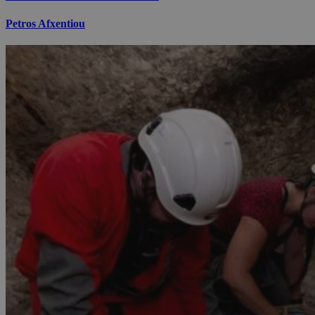
Petros Afxentiou