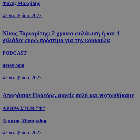
Φάνης Μακρίδης
4 Οκτωβρίου, 2023
Νίκος Τορναρίτης: 2 χρόνια φυλάκιση ή και 4
χιλιάδες ευρώ πρόστιμο για την κουκούλα
PODCAST
newsroom
4 Οκτωβρίου, 2023
Αποφάσισε Πρόεδρε, αργείς πολύ και νυχτωθήκαμε
ΑΡΘΡΑ ΣΤΟΝ "Φ"
Άριστος Μιχαηλίδης
4 Οκτωβρίου, 2023