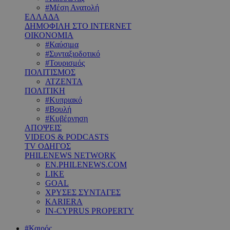
#Μέση Ανατολή
ΕΛΛΑΔΑ
ΔΗΜΟΦΙΛΗ ΣΤΟ INTERNET
ΟΙΚΟΝΟΜΙΑ
#Καύσιμα
#Συνταξιοδοτικό
#Τουρισμός
ΠΟΛΙΤΙΣΜΟΣ
ΑΤΖΕΝΤΑ
ΠΟΛΙΤΙΚΗ
#Κυπριακό
#Βουλή
#Κυβέρνηση
ΑΠΟΨΕΙΣ
VIDEOS & PODCASTS
TV ΟΔΗΓΟΣ
PHILENEWS NETWORK
EN.PHILENEWS.COM
LIKE
GOAL
ΧΡΥΣΕΣ ΣΥΝΤΑΓΕΣ
KARIERA
IN-CYPRUS PROPERTY
#Καιρός