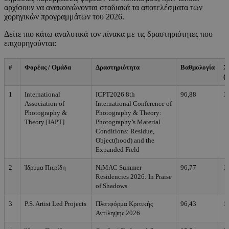
αρχίσουν να ανακοινώνονται σταδιακά τα αποτελέσματα των
χορηγικών προγραμμάτων του 2026.
Δείτε πιο κάτω αναλυτικά τον πίνακα με τις δραστηριότητες που
επιχορηγούνται:
#
Φορέας / Ομάδα
Δραστηριότητα
Βαθμολογία
Χ
(€
1
International
ICPT2026 8th
96,88
1
Association of
International Conference of
Photography &
Photography & Theory:
Theory [IAPT]
Photography’s Material
Conditions: Residue,
Object(hood) and the
Expanded Field
2
Ίδρυμα Πιερίδη
NiMAC Summer
96,77
1
Residencies 2026: In Praise
of Shadows
3
P.S. Artist Led Projects
Πλατφόρμα Κριτικής
96,43
1
Αντίληψης 2026