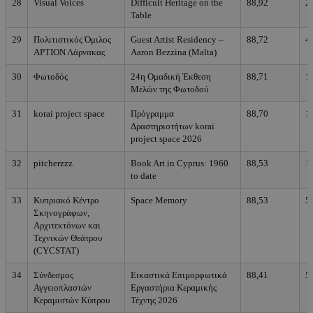
28
Visual Voices
Difficult Heritage on the
88,92
2
Table
29
Πολιτιστικός Όμιλος
Guest Artist Residency –
88,72
4
ΑΡΤΙΟΝ Λάρνακας
Aaron Bezzina (Malta)
30
Φωτοδός
24η Ομαδική Έκθεση
88,71
1
Μελών της Φωτοδού
31
korai project space
Πρόγραμμα
88,70
1
Δραστηριοτήτων korai
project space 2026
32
pitcherzzz
Book Art in Cyprus: 1960
88,53
1
to date
33
Κυπριακό Κέντρο
Space Memory
88,53
5
Σκηνογράφων,
Αρχιτεκτόνων και
Τεχνικών Θεάτρου
(CYCSTAT)
34
Σύνδεσμος
Εικαστικά Επιμορφωτικά
88,41
5
Αγγειοπλαστών
Εργαστήρια Κεραμικής
Κεραμιστών Κύπρου
Τέχνης 2026