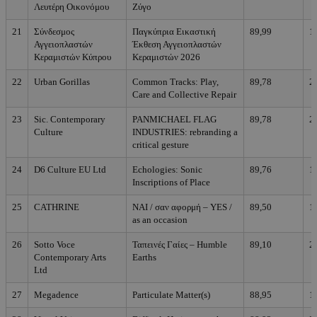
Λευτέρη Οικονόμου
Ζύγο
21
Σύνδεσμος
Παγκύπρια Εικαστική
89,99
1
Αγγειοπλαστών
Έκθεση Αγγειοπλαστών
Κεραμιστών Κύπρου
Κεραμιστών 2026
22
Urban Gorillas
Common Tracks: Play,
89,78
2
Care and Collective Repair
23
Sic. Contemporary
PANMICHAEL FLAG
89,78
2
Culture
INDUSTRIES: rebranding a
critical gesture
24
D6 Culture EU Ltd
Echologies: Sonic
89,76
1
Inscriptions of Place
25
CATHRINE
ΝΑΙ / σαν αφορμή – YES /
89,50
1
as an occasion
26
Sotto Voce
Ταπεινές Γαίες – Humble
89,10
2
Contemporary Arts
Earths
Ltd
27
Megadence
Particulate Matter(s)
88,95
1