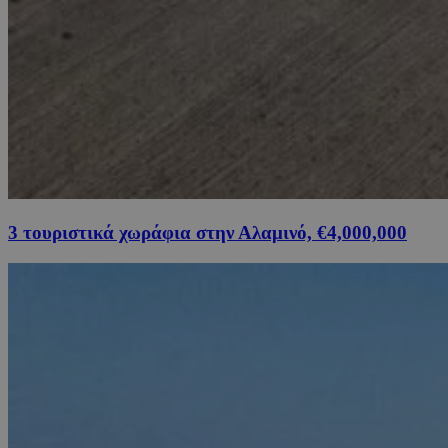
3 τουριστικά χωράφια στην Αλαμινό, €4,000,000