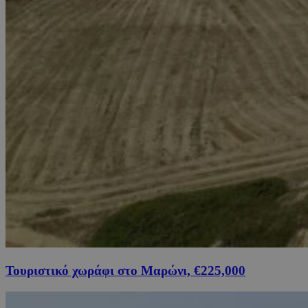
Τουριστικό χωράφι στο Μαρώνι, €225,000