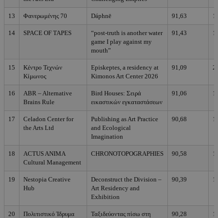
13
Φανερωμένης 70
Dáphnē
91,63
1
14
SPACE OF TAPES
“post-truth is another water
91,43
1
game I play against my
mouth”
15
Κέντρο Τεχνών
Episkeptes, a residency at
91,09
2
Κίμωνος
Kimonos Art Center 2026
16
ABR – Alternative
Bird Houses: Σειρά
91,06
1
Brains Rule
εικαστικών εγκαταστάσεων
17
Celadon Center for
Publishing as Art Practice
90,68
1
the Arts Ltd
and Ecological
Imagination
18
ACTUS ANIMA
CHRONOTOPOGRAPHIES
90,58
1
Cultural Management
19
Nestopia Creative
Deconstruct the Division –
90,39
1
Hub
Art Residency and
Exhibition
20
Πολιτιστικό Ίδρυμα
Ταξιδεύοντας πίσω στη
90,28
1