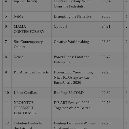
4
Ίδρυμα Πιερίδη
Ομαδική Έκθεση: Who
95,54
2
Owns the Pedestals?
5
NeMe
Disrupting the Narrative
95,50
1
6
MAMA
Opt out!
94,91
2
CONTEMPORARY
7
Sic. Contemporary
Creative Worldmaking
93,82
2
Culture
8
NeMe
Power Lines: Land and
93,47
1
Belonging
9
P.S. Artist Led Projects
Πρόγραμμα Υποστήριξης
92,90
1
Νέων Καλλιτεχνών και
Επιμελητών 2026
10
Urban Gorillas
Rooftops UnTOLD
92,86
1
11
ΝΕΟΦΥΤΟΣ
DIS ART Festival 2026 –
92,78
1
ΟΡΓΑΝΩΣΗ
Together We Are Better
ΠΟΛΙΤΙΣΜΟΥ
12
Celadon Center for
Healing Gardens – Women
92,23
1
the Arts Ltd
Challenging Empires