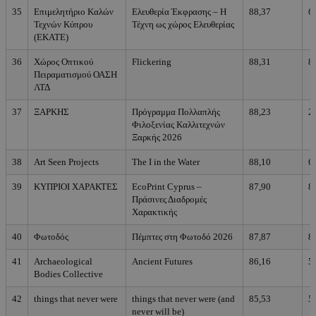
35
Επιμελητήριο Καλών
Ελευθερία Έκφρασης – Η
88,37
6
Τεχνών Κύπρου
Τέχνη ως χώρος Ελευθερίας
(ΕΚΑΤΕ)
36
Χώρος Οπτικού
Flickering
88,31
8
Πειραματισμού ΟΑΣΗ
ΛΤΔ
37
ΞΑΡΚΗΣ
Πρόγραμμα Πολλαπλής
88,23
2
Φιλοξενίας Καλλιτεχνών
Ξαρκής 2026
38
Art Seen Projects
The I in the Water
88,10
6
39
ΚΥΠΡΙΟΙ ΧΑΡΑΚΤΕΣ
EcoPrint Cyprus –
87,90
8
Πράσινες Διαδρομές
Χαρακτικής
40
Φωτοδός
Πέμπτες στη Φωτοδό 2026
87,87
8
41
Archaeological
Ancient Futures
86,16
5
Bodies Collective
42
things that never were
things that never were (and
85,53
5
never will be)