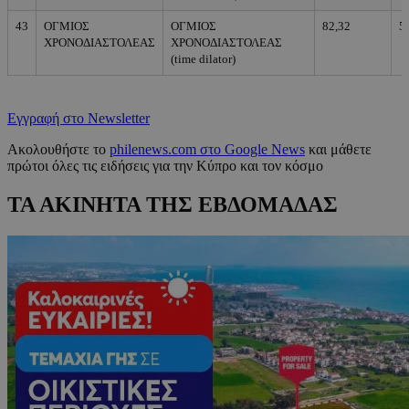
43
ΟΓΜΙΟΣ
ΟΓΜΙΟΣ
82,32
5
ΧΡΟΝΟΔΙΑΣΤΟΛΕΑΣ
ΧΡΟΝΟΔΙΑΣΤΟΛΕΑΣ
(time dilator)
Εγγραφή στο Newsletter
Ακολουθήστε το
philenews.com στο Google News
και μάθετε
πρώτοι όλες τις ειδήσεις για την Κύπρο και τον κόσμο
ΤΑ ΑΚΙΝΗΤΑ ΤΗΣ ΕΒΔΟΜΑΔΑΣ