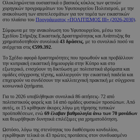
Ολοκληρώνεται ουσιαστικά ο βασικός κύκλος των φετινών
χορηγικών προγραμμάτων του Υφυπουργείου Πολιτισμού, με την
ανακοίνωση των αποτελεσμάτων για τον τομέα των εικαστικών
στο πλαίσιο του
Προγράμματος «ΠΟΛΙΤΙΣΜΟΣ ΙΙΙ» (2026-2030)
.
Σύμφωνα με την ανακοίνωση του Υφυπουργείου, μέσω του
Σχεδίου Στήριξης Εικαστικής Δραστηριότητας και Ανάπτυξης θα
χρηματοδοτηθούν συνολικά
43 δράσεις
, με το συνολικό ποσό να
ανέρχεται στις
€599.392
.
Το Σχέδιο αφορά δραστηριότητες που προωθούν και προβάλλουν
την κυπριακή εικαστική δημιουργία στην Κύπρο και στο
εξωτερικό, ενισχύουν τη δικτύωση με πολιτιστικά ιδρύματα και
ομάδες σύγχρονης τέχνης, καλλιεργούν την εικαστική παιδεία και
επιχειρούν να συνδέσουν την καλλιτεχνική πρακτική με σύγχρονα
κοινωνικά ζητήματα.
Για το 2026 υποβλήθηκαν συνολικά 86 αιτήσεις- 72 από
πολιτιστικούς φορείς και 14 από ομάδες φυσικών προσώπων. Από
αυτές, οι 15 κρίθηκαν άκυρες λόγω μη τήρησης τυπικών
προϋποθέσεων, ενώ
69 έλαβαν βαθμολογία άνω των 70 μονάδων
και θεωρήθηκαν δυνητικά επιλέξιμες για χρηματοδότηση.
Ωστόσο, λόγω της στενότητας του διαθέσιμου κονδυλίου,
εγκρίθηκαν τελικά οι 43 πρώτες προτάσεις στον συνδυασμένο