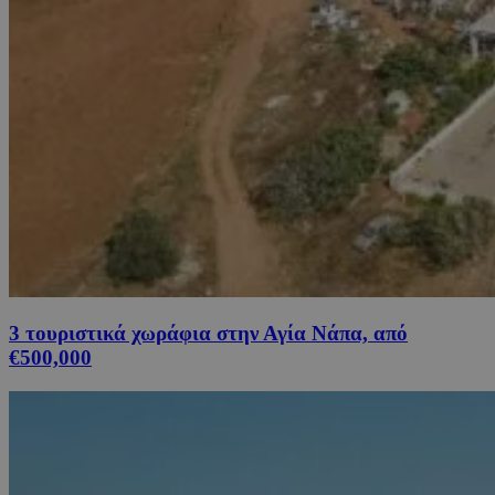
3 τουριστικά χωράφια στην Αγία Νάπα, από
€500,000