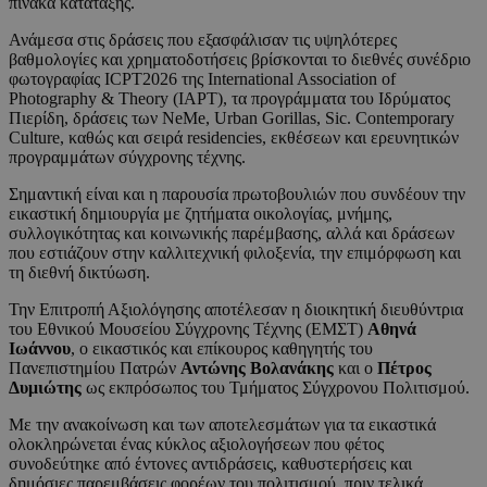
πίνακα κατάταξης.
Ανάμεσα στις δράσεις που εξασφάλισαν τις υψηλότερες
βαθμολογίες και χρηματοδοτήσεις βρίσκονται το διεθνές συνέδριο
φωτογραφίας ICPT2026 της International Association of
Photography & Theory (IAPT), τα προγράμματα του Ιδρύματος
Πιερίδη, δράσεις των NeMe, Urban Gorillas, Sic. Contemporary
Culture, καθώς και σειρά residencies, εκθέσεων και ερευνητικών
προγραμμάτων σύγχρονης τέχνης.
Σημαντική είναι και η παρουσία πρωτοβουλιών που συνδέουν την
εικαστική δημιουργία με ζητήματα οικολογίας, μνήμης,
συλλογικότητας και κοινωνικής παρέμβασης, αλλά και δράσεων
που εστιάζουν στην καλλιτεχνική φιλοξενία, την επιμόρφωση και
τη διεθνή δικτύωση.
Την Επιτροπή Αξιολόγησης αποτέλεσαν η διοικητική διευθύντρια
του Εθνικού Μουσείου Σύγχρονης Τέχνης (ΕΜΣΤ)
Αθηνά
Ιωάννου
, ο εικαστικός και επίκουρος καθηγητής του
Πανεπιστημίου Πατρών
Αντώνης
Βολανάκης
και ο
Πέτρος
Δυμιώτης
ως εκπρόσωπος του Τμήματος Σύγχρονου Πολιτισμού.
Με την ανακοίνωση και των αποτελεσμάτων για τα εικαστικά
ολοκληρώνεται ένας κύκλος αξιολογήσεων που φέτος
συνοδεύτηκε από έντονες αντιδράσεις, καθυστερήσεις και
δημόσιες παρεμβάσεις φορέων του πολιτισμού, πριν τελικά