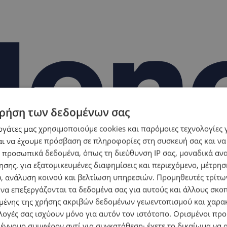
ρήση των δεδομένων σας
εργάτες μας χρησιμοποιούμε cookies και παρόμοιες τεχνολογίες 
ι να έχουμε πρόσβαση σε πληροφορίες στη συσκευή σας και να
 προσωπικά δεδομένα, όπως τη διεύθυνση IP σας, μοναδικά αν
σης, για εξατομικευμένες διαφημίσεις και περιεχόμενο, μέτρη
υ, ανάλυση κοινού και βελτίωση υπηρεσιών.
Προμηθευτές τρίτων
 να επεξεργάζονται τα δεδομένα σας για αυτούς και άλλους σκο
ένης της χρήσης ακριβών δεδομένων γεωεντοπισμού και χαρα
λογές σας ισχύουν μόνο για αυτόν τον ιστότοπο. Ορισμένοι πρ
 έννομο συμφέρον αντί για συγκατάθεση· έχετε το δικαίωμα να α