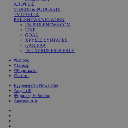
ΑΠΟΨΕΙΣ
VIDEOS & PODCASTS
TV ΟΔΗΓΟΣ
PHILENEWS NETWORK
EN.PHILENEWS.COM
LIKE
GOAL
ΧΡΥΣΕΣ ΣΥΝΤΑΓΕΣ
KARIERA
IN-CYPRUS PROPERTY
#Καιρός
#Τζόκερ
#Φαρμακεία
#Σκίτσο
Εγγραφή στο Newsletter
Αρχείο Φ
Ψηφιακές Εκδόσεις
Αφιερώματα