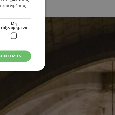
τε στιγμή στις
Μη
ταξινομημενα
ΔΟΧΗ ΟΛΩΝ