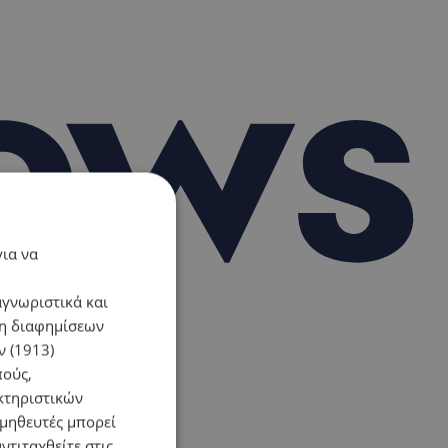
για να
αγνωριστικά και
ση διαφημίσεων
 (1913)
πούς,
κτηριστικών
ομηθευτές μπορεί
ντιταχθείτε στις