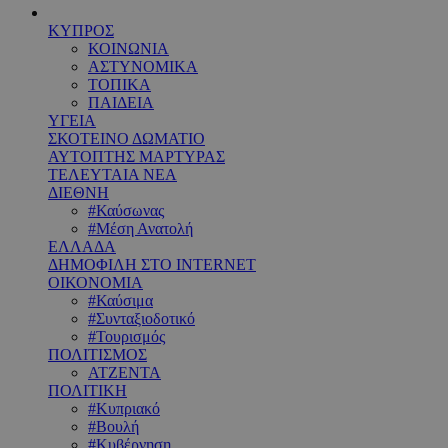
ΚΥΠΡΟΣ
ΚΟΙΝΩΝΙΑ
ΑΣΤΥΝΟΜΙΚΑ
ΤΟΠΙΚΑ
ΠΑΙΔΕΙΑ
ΥΓΕΙΑ
ΣΚΟΤΕΙΝΟ ΔΩΜΑΤΙΟ
ΑΥΤΟΠΤΗΣ ΜΑΡΤΥΡΑΣ
ΤΕΛΕΥΤΑΙΑ ΝΕΑ
ΔΙΕΘΝΗ
#Καύσωνας
#Μέση Ανατολή
ΕΛΛΑΔΑ
ΔΗΜΟΦΙΛΗ ΣΤΟ INTERNET
ΟΙΚΟΝΟΜΙΑ
#Καύσιμα
#Συνταξιοδοτικό
#Τουρισμός
ΠΟΛΙΤΙΣΜΟΣ
ΑΤΖΕΝΤΑ
ΠΟΛΙΤΙΚΗ
#Κυπριακό
#Βουλή
#Κυβέρνηση