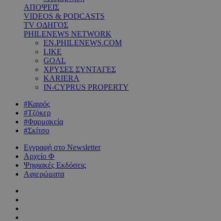
ΑΠΟΨΕΙΣ
VIDEOS & PODCASTS
TV ΟΔΗΓΟΣ
PHILENEWS NETWORK
EN.PHILENEWS.COM
LIKE
GOAL
ΧΡΥΣΕΣ ΣΥΝΤΑΓΕΣ
KARIERA
IN-CYPRUS PROPERTY
#Καιρός
#Τζόκερ
#Φαρμακεία
#Σκίτσο
Εγγραφή στο Newsletter
Αρχείο Φ
Ψηφιακές Εκδόσεις
Αφιερώματα