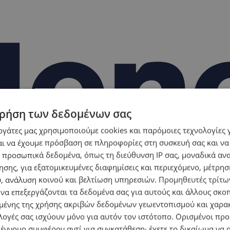
ρήση των δεδομένων σας
εργάτες μας χρησιμοποιούμε cookies και παρόμοιες τεχνολογίες 
ι να έχουμε πρόσβαση σε πληροφορίες στη συσκευή σας και να
 προσωπικά δεδομένα, όπως τη διεύθυνση IP σας, μοναδικά αν
σης, για εξατομικευμένες διαφημίσεις και περιεχόμενο, μέτρη
υ, ανάλυση κοινού και βελτίωση υπηρεσιών.
Προμηθευτές τρίτων
 να επεξεργάζονται τα δεδομένα σας για αυτούς και άλλους σκο
ένης της χρήσης ακριβών δεδομένων γεωεντοπισμού και χαρα
λογές σας ισχύουν μόνο για αυτόν τον ιστότοπο. Ορισμένοι πρ
 έννομο συμφέρον αντί για συγκατάθεση· έχετε το δικαίωμα να α