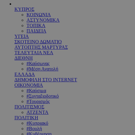
ΚΥΠΡΟΣ
ΚΟΙΝΩΝΙΑ
ΑΣΤΥΝΟΜΙΚΑ
ΤΟΠΙΚΑ
ΠΑΙΔΕΙΑ
ΥΓΕΙΑ
ΣΚΟΤΕΙΝΟ ΔΩΜΑΤΙΟ
ΑΥΤΟΠΤΗΣ ΜΑΡΤΥΡΑΣ
ΤΕΛΕΥΤΑΙΑ ΝΕΑ
ΔΙΕΘΝΗ
#Καύσωνας
#Μέση Ανατολή
ΕΛΛΑΔΑ
ΔΗΜΟΦΙΛΗ ΣΤΟ INTERNET
ΟΙΚΟΝΟΜΙΑ
#Καύσιμα
#Συνταξιοδοτικό
#Τουρισμός
ΠΟΛΙΤΙΣΜΟΣ
ΑΤΖΕΝΤΑ
ΠΟΛΙΤΙΚΗ
#Κυπριακό
#Βουλή
#Κυβέρνηση