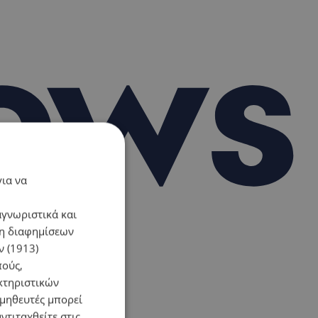
για να
αγνωριστικά και
ση διαφημίσεων
 (1913)
πούς,
κτηριστικών
ομηθευτές μπορεί
ντιταχθείτε στις