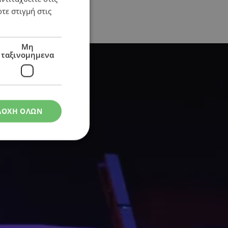
τε στιγμή στις
Μη
ταξινομημενα
ΔΟΧΗ ΟΛΩΝ