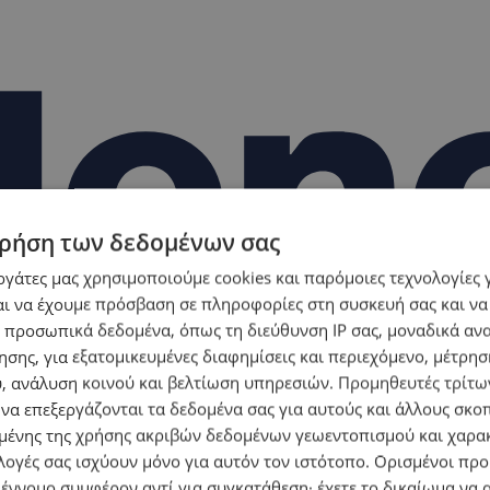
ρήση των δεδομένων σας
εργάτες μας χρησιμοποιούμε cookies και παρόμοιες τεχνολογίες 
ι να έχουμε πρόσβαση σε πληροφορίες στη συσκευή σας και να
 προσωπικά δεδομένα, όπως τη διεύθυνση IP σας, μοναδικά αν
σης, για εξατομικευμένες διαφημίσεις και περιεχόμενο, μέτρη
υ, ανάλυση κοινού και βελτίωση υπηρεσιών.
Προμηθευτές τρίτων
 να επεξεργάζονται τα δεδομένα σας για αυτούς και άλλους σκο
ένης της χρήσης ακριβών δεδομένων γεωεντοπισμού και χαρα
λογές σας ισχύουν μόνο για αυτόν τον ιστότοπο. Ορισμένοι πρ
 έννομο συμφέρον αντί για συγκατάθεση· έχετε το δικαίωμα να α