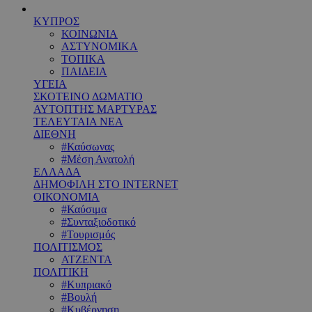
ΚΥΠΡΟΣ
ΚΟΙΝΩΝΙΑ
ΑΣΤΥΝΟΜΙΚΑ
ΤΟΠΙΚΑ
ΠΑΙΔΕΙΑ
ΥΓΕΙΑ
ΣΚΟΤΕΙΝΟ ΔΩΜΑΤΙΟ
ΑΥΤΟΠΤΗΣ ΜΑΡΤΥΡΑΣ
ΤΕΛΕΥΤΑΙΑ ΝΕΑ
ΔΙΕΘΝΗ
#Καύσωνας
#Μέση Ανατολή
ΕΛΛΑΔΑ
ΔΗΜΟΦΙΛΗ ΣΤΟ INTERNET
ΟΙΚΟΝΟΜΙΑ
#Καύσιμα
#Συνταξιοδοτικό
#Τουρισμός
ΠΟΛΙΤΙΣΜΟΣ
ΑΤΖΕΝΤΑ
ΠΟΛΙΤΙΚΗ
#Κυπριακό
#Βουλή
#Κυβέρνηση