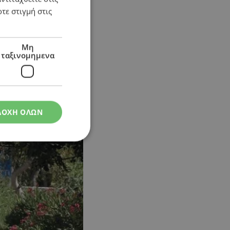
τε στιγμή στις
Μη
ταξινομημενα
ΔΟΧΗ ΟΛΩΝ