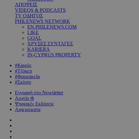
ΑΠΟΨΕΙΣ
VIDEOS & PODCASTS
TV ΟΔΗΓΟΣ
PHILENEWS NETWORK
EN.PHILENEWS.COM
LIKE
GOAL
ΧΡΥΣΕΣ ΣΥΝΤΑΓΕΣ
KARIERA
IN-CYPRUS PROPERTY
#Καιρός
#Τζόκερ
#Φαρμακεία
#Σκίτσο
Εγγραφή στο Newsletter
Αρχείο Φ
Ψηφιακές Εκδόσεις
Αφιερώματα