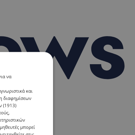
για να
αγνωριστικά και
ση διαφημίσεων
 (1913)
πούς,
κτηριστικών
ομηθευτές μπορεί
ντιταχθείτε στις