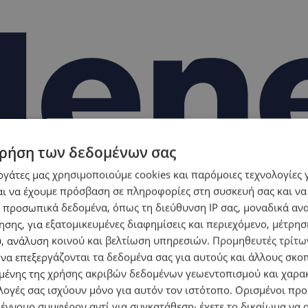
ρήση των δεδομένων σας
εργάτες μας χρησιμοποιούμε cookies και παρόμοιες τεχνολογίες 
ι να έχουμε πρόσβαση σε πληροφορίες στη συσκευή σας και να
 προσωπικά δεδομένα, όπως τη διεύθυνση IP σας, μοναδικά αν
σης, για εξατομικευμένες διαφημίσεις και περιεχόμενο, μέτρη
υ, ανάλυση κοινού και βελτίωση υπηρεσιών.
Προμηθευτές τρίτων
 να επεξεργάζονται τα δεδομένα σας για αυτούς και άλλους σκο
ένης της χρήσης ακριβών δεδομένων γεωεντοπισμού και χαρα
λογές σας ισχύουν μόνο για αυτόν τον ιστότοπο. Ορισμένοι πρ
 έννομο συμφέρον αντί για συγκατάθεση· έχετε το δικαίωμα να α