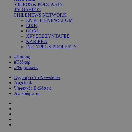
VIDEOS & PODCASTS
TV ΟΔΗΓΟΣ
PHILENEWS NETWORK
EN.PHILENEWS.COM
LIKE
GOAL
ΧΡΥΣΕΣ ΣΥΝΤΑΓΕΣ
KARIERA
IN-CYPRUS PROPERTY
#Καιρός
#Τζόκερ
#Φαρμακεία
Εγγραφή στο Newsletter
Αρχείο Φ
Ψηφιακές Εκδόσεις
Αφιερώματα