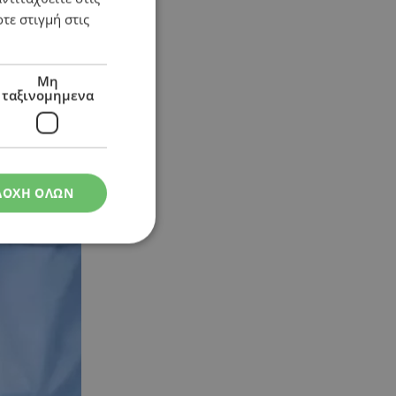
τε στιγμή στις
Μη
ταξινομημενα
ΔΟΧΗ ΟΛΩΝ