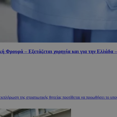
κή Φρουρά – Εξετάζεται χορηγία και για την Ελλάδα –
κπλήρωση της στρατιωτικής θητείας προτίθεται να προωθήσει το υπο