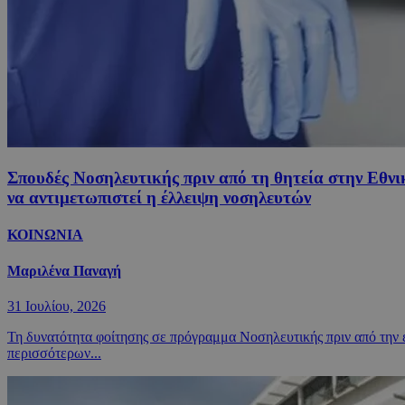
Σπουδές Νοσηλευτικής πριν από τη θητεία στην Εθνι
να αντιμετωπιστεί η έλλειψη νοσηλευτών
ΚΟΙΝΩΝΙΑ
Μαριλένα Παναγή
31 Ιουλίου, 2026
Τη δυνατότητα φοίτησης σε πρόγραμμα Νοσηλευτικής πριν από την ε
περισσότερων...