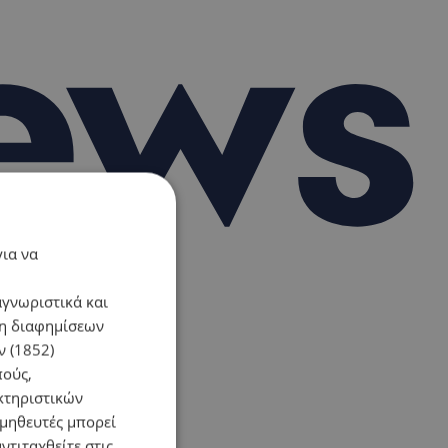
για να
αγνωριστικά και
ση διαφημίσεων
 (1852)
πούς,
κτηριστικών
ομηθευτές μπορεί
ντιταχθείτε στις