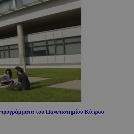
α προγράμματα του Πανεπιστημίου Κύπρου