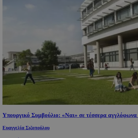
Υπουργικό Συμβούλιο: «Ναι» σε τέσσερα αγγλόφων
Ευαγγελία Σιζοπούλου