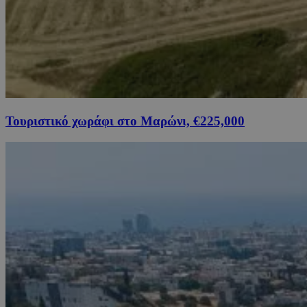
Τουριστικό χωράφι στο Μαρώνι, €225,000