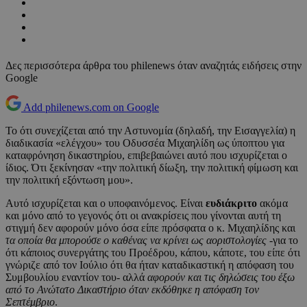
Δες περισσότερα άρθρα του philenews όταν αναζητάς ειδήσεις στην
Google
Add philenews.com on Google
Το ότι συνεχίζεται από την Αστυνομία (δηλαδή, την Εισαγγελία) η
διαδικασία «ελέγχου» του Οδυσσέα Μιχαηλίδη ως ύποπτου για
καταφρόνηση δικαστηρίου, επιβεβαιώνει αυτό που ισχυρίζεται ο
ίδιος. Ότι ξεκίνησαν «την πολιτική δίωξη, την πολιτική φίμωση και
την πολιτική εξόντωση μου».
Αυτό ισχυρίζεται και ο υποφαινόμενος. Είναι
ευδιάκριτο
ακόμα
και μόνο από το γεγονός ότι οι ανακρίσεις που γίνονται αυτή τη
στιγμή δεν αφορούν μόνο όσα είπε πρόσφατα ο κ. Μιχαηλίδης και
τα οποία θα μπορούσε ο καθένας να κρίνει ως αοριστολογίες
-για το
ότι κάποιος συνεργάτης του Προέδρου, κάπου, κάποτε, του είπε ότι
γνώριζε από τον Ιούλιο ότι θα ήταν καταδικαστική η απόφαση του
Συμβουλίου εναντίον του- αλλά
αφορούν και τις δηλώσεις του έξω
από το Ανώτατο Δικαστήριο όταν εκδόθηκε η απόφαση τον
Σεπτέμβριο
.