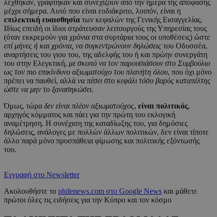
λέχθηκαν, γράφτηκαν και συνεχίζουν από την ημέρα της απόφασης
μέχρι σήμερα. Αυτό που είναι ευδιάκριτο, λοιπόν, είναι η
επιλεκτική ευαισθησία
των κεφαλών της Γενικής Εισαγγελίας.
Ιδίως επειδή οι ίδιοι στράτευσαν λειτουργούς της Υπηρεσίας τους
(όταν εκκρεμούν για χρόνια στα συρτάρια τους οι υποθέσεις) ώστε
επί μήνες ή και χρόνια, να συγκεντρώνουν δηλώσεις
του Οδυσσέα,
αναρτήσεις του γιου του, της αδελφής του ή και πρώην συνεργάτη
του στην Ελεγκτική,
με σκοπό να τον παρουσιάσουν στο Συμβούλιο
ως τον πιο επικίνδυνο αξιωματούχο του πλανήτη όλου
, που όχι μόνο
πρέπει να παυθεί, αλλά
να πέσει στο κεφάλι τόσο βαρύς καταπέλτης
ώστε να μην το ξανασηκώσει.
Όμως, τώρα
δεν είναι πλέον αξιωματούχος
,
είναι πολιτικός
,
αρχηγός κόμματος και πάει για την πρώτη του εκλογική
αναμέτρηση. Η συνέχιση της καταδίωξης του, για δημόσιες
δηλώσεις, ανάλογες με πολλών άλλων πολιτικών, δεν είναι τίποτε
άλλο παρά μόνο προσπάθεια φίμωσης και πολιτικής εξόντωσής
του.
Εγγραφή στο Newsletter
Ακολουθήστε το
philenews.com στο Google News
και μάθετε
πρώτοι όλες τις ειδήσεις για την Κύπρο και τον κόσμο