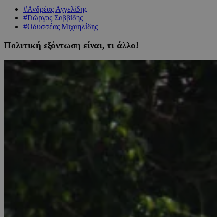
#Ανδρέας Αγγελίδης
#Γιώργος Σαββίδης
#Οδυσσέας Μιχαηλίδης
Πολιτική εξόντωση είναι, τι άλλο!