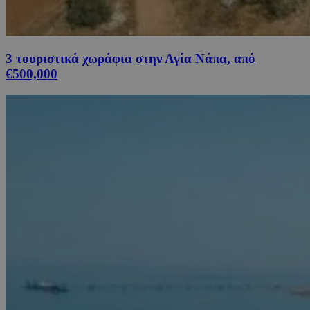
3 τουριστικά χωράφια στην Αγία Νάπα, από
€500,000