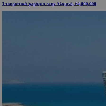
3 τουριστικά χωράφια στην Αλαμινό, €4,000,000