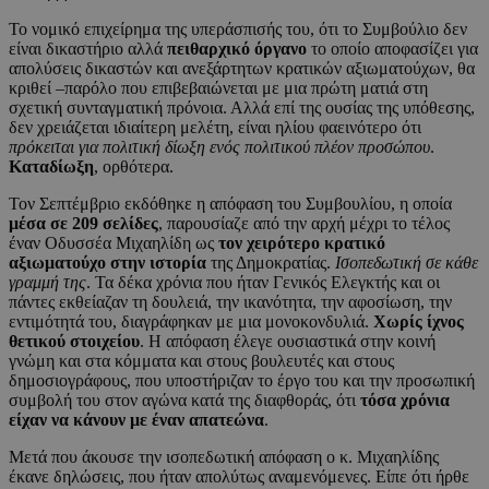
Το νομικό επιχείρημα της υπεράσπισής του, ότι το Συμβούλιο δεν
είναι δικαστήριο αλλά
πειθαρχικό όργανο
το οποίο αποφασίζει για
απολύσεις δικαστών και ανεξάρτητων κρατικών αξιωματούχων, θα
κριθεί –παρόλο που επιβεβαιώνεται με μια πρώτη ματιά στη
σχετική συνταγματική πρόνοια. Αλλά επί της ουσίας της υπόθεσης,
δεν χρειάζεται ιδιαίτερη μελέτη, είναι ηλίου φαεινότερο ότι
πρόκειται για πολιτική δίωξη ενός πολιτικού πλέον προσώπου
.
Καταδίωξη
, ορθότερα.
Τον Σεπτέμβριο εκδόθηκε η απόφαση του Συμβουλίου, η οποία
μέσα σε 209 σελίδες
, παρουσίαζε από την αρχή μέχρι το τέλος
έναν Οδυσσέα Μιχαηλίδη ως
τον χειρότερο κρατικό
αξιωματούχο στην ιστορία
της Δημοκρατίας.
Ισοπεδωτική σε κάθε
γραμμή της
. Τα δέκα χρόνια που ήταν Γενικός Ελεγκτής και οι
πάντες εκθείαζαν τη δουλειά, την ικανότητα, την αφοσίωση, την
εντιμότητά του, διαγράφηκαν με μια μονοκονδυλιά.
Χωρίς ίχνος
θετικού στοιχείου
. Η απόφαση έλεγε ουσιαστικά στην κοινή
γνώμη και στα κόμματα και στους βουλευτές και στους
δημοσιογράφους, που υποστήριζαν το έργο του και την προσωπική
συμβολή του στον αγώνα κατά της διαφθοράς, ότι
τόσα χρόνια
είχαν να κάνουν με έναν απατεώνα
.
Μετά που άκουσε την ισοπεδωτική απόφαση ο κ. Μιχαηλίδης
έκανε δηλώσεις, που ήταν απολύτως αναμενόμενες. Είπε ότι ήρθε