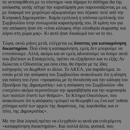
σε αντιπαράθεση με το σύστημα «και
σήμερα το σύστημα δια της
απόφασης αυτής πέτυχε την καρατόμηση μου
παρουσιάζοντας με ως
με διαφορά τον χειρότερο αξιωματούχο που πέρασε ποτέ από την
Κυπριακή Δημοκρατία». Καμία εμπλοκή η υπόνοια εμπλοκής του
Συμβουλίου στην συνωμοσία καρατόμησής του. Η κρίση του για
την απόφαση ήταν ότι «είναι
κόλαφος στην ελευθερία έκφρασης και
λόγου
στη χώρα μας». Κι αυτό ήταν δικαίωμά του να το πει.
Τώρα, οκτώ μήνες μετά, ελέγχεται ως
ύποπτος για καταφρόνηση
δικαστηρίου
. Πού είναι η καταφρόνηση, εμείς δεν μπορούμε να
εντοπίσουμε. Αλλά, ακόμα και αν εμείς αδυνατούμε να δούμε αυτά
που βλέπουν οι Εισαγγελείς, πρέπει να εξηγήσουν και το εξής: Αν
διώκεται ο Οδυσσέας για όσα είπα,
θα έπρεπε με τις ίδιες
κατηγορίες να διωχθούν κι άλλοι
. Το ΑΚΕΛ, για παράδειγμα, το
οποίο μετά την απόφαση του Συμβουλίου ανακοίνωσε ότι η αίτηση
για παύση του έγινε «προφανώς
με τη συναίνεση και την κάλυψη του
Προέδρου της Δημοκρατίας
» και η απόφαση του Συμβουλίου «θα
ενισχύσει ακόμα περισσότερο την
αμφισβήτηση και την καχυποψία
των πολιτών έναντι των θεσμών
». Το Κίνημα Οικολόγων, που
ανακοίνωσε ότι η απόφαση «μπορεί να θεωρηθεί ως ένα
κατ’ ευθεία
χτύπημα κατά των αρχών της διαφάνειας, της λογοδοσίας και εν
τέλει, της Δημοκρατίας
».
Με την ίδια λογική πρέπει να ελεγχθούν κι αυτά για ενδεχόμενη
«καταφρόνηση δικαστηρίου». Και πολλά άλλα, φυσικά, που