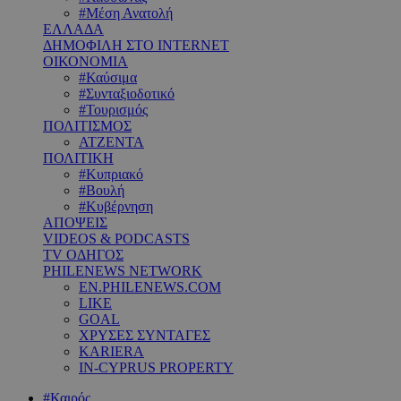
#Μέση Ανατολή
ΕΛΛΑΔΑ
ΔΗΜΟΦΙΛΗ ΣΤΟ INTERNET
ΟΙΚΟΝΟΜΙΑ
#Καύσιμα
#Συνταξιοδοτικό
#Τουρισμός
ΠΟΛΙΤΙΣΜΟΣ
ΑΤΖΕΝΤΑ
ΠΟΛΙΤΙΚΗ
#Κυπριακό
#Βουλή
#Κυβέρνηση
ΑΠΟΨΕΙΣ
VIDEOS & PODCASTS
TV ΟΔΗΓΟΣ
PHILENEWS NETWORK
EN.PHILENEWS.COM
LIKE
GOAL
ΧΡΥΣΕΣ ΣΥΝΤΑΓΕΣ
KARIERA
IN-CYPRUS PROPERTY
#Καιρός