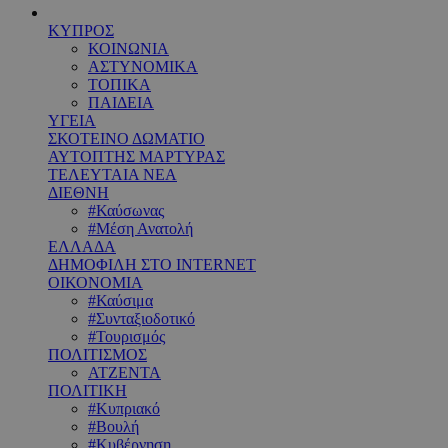
ΚΥΠΡΟΣ
ΚΟΙΝΩΝΙΑ
ΑΣΤΥΝΟΜΙΚΑ
ΤΟΠΙΚΑ
ΠΑΙΔΕΙΑ
ΥΓΕΙΑ
ΣΚΟΤΕΙΝΟ ΔΩΜΑΤΙΟ
ΑΥΤΟΠΤΗΣ ΜΑΡΤΥΡΑΣ
ΤΕΛΕΥΤΑΙΑ ΝΕΑ
ΔΙΕΘΝΗ
#Καύσωνας
#Μέση Ανατολή
ΕΛΛΑΔΑ
ΔΗΜΟΦΙΛΗ ΣΤΟ INTERNET
ΟΙΚΟΝΟΜΙΑ
#Καύσιμα
#Συνταξιοδοτικό
#Τουρισμός
ΠΟΛΙΤΙΣΜΟΣ
ΑΤΖΕΝΤΑ
ΠΟΛΙΤΙΚΗ
#Κυπριακό
#Βουλή
#Κυβέρνηση