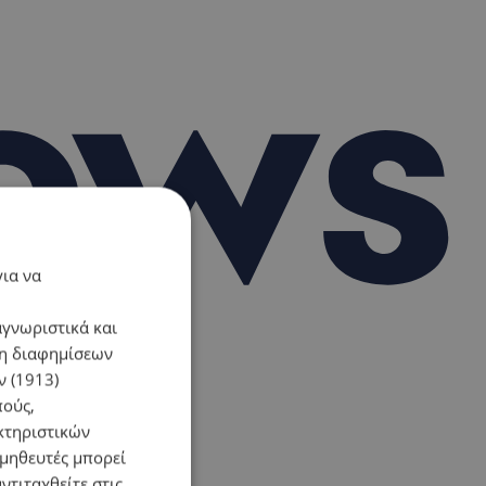
για να
αγνωριστικά και
ση διαφημίσεων
 (1913)
πούς,
κτηριστικών
ομηθευτές μπορεί
ντιταχθείτε στις