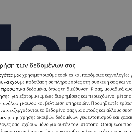
ρήση των δεδομένων σας
εργάτες μας χρησιμοποιούμε cookies και παρόμοιες τεχνολογίες 
ι να έχουμε πρόσβαση σε πληροφορίες στη συσκευή σας και να
 προσωπικά δεδομένα, όπως τη διεύθυνση IP σας, μοναδικά αν
σης, για εξατομικευμένες διαφημίσεις και περιεχόμενο, μέτρη
υ, ανάλυση κοινού και βελτίωση υπηρεσιών.
Προμηθευτές τρίτων
 να επεξεργάζονται τα δεδομένα σας για αυτούς και άλλους σκο
ένης της χρήσης ακριβών δεδομένων γεωεντοπισμού και χαρα
λογές σας ισχύουν μόνο για αυτόν τον ιστότοπο. Ορισμένοι πρ
 έννομο συμφέρον αντί για συγκατάθεση· έχετε το δικαίωμα να α