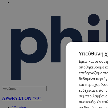
Υπεύθυνη χ
Εμείς και οι συν
αποθηκεύουμε κα
επεξεργαζόμαστε
δεδομένα περιήγη
και περιεχομένο
ενδέχεται επίσης
συμπεριλαμβανομ
ΑΡΘΡΑ ΣΤΟΝ "Φ"
συσκευής. Οι επι
να βασίζονται σε
#Γυναίκα