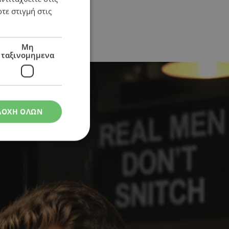
τε στιγμή στις
Μη
ταξινομημενα
ΔΟΧΗ ΟΛΩΝ