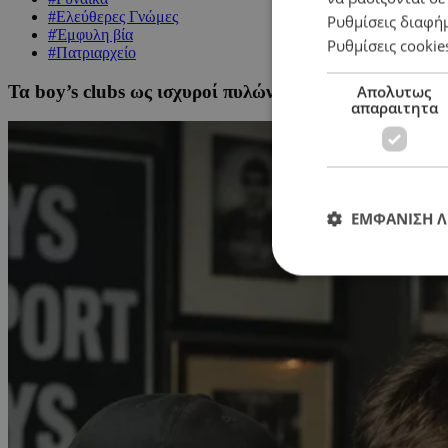
#Ελεύθερες Γνώμες
Ρυθμίσεις διαφή
#Έμφυλη βία
Ρυθμίσεις cookie
#Πατριαρχείο
Τα boy’s clubs ως ισχυροί πυλώνες κακοποίησης
Απολυτως
απαραιτητα
ΕΜΦΑΝΙΣΗ 