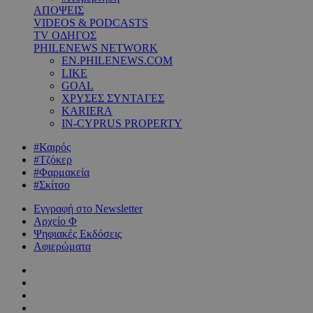
ΑΠΟΨΕΙΣ
VIDEOS & PODCASTS
TV ΟΔΗΓΟΣ
PHILENEWS NETWORK
EN.PHILENEWS.COM
LIKE
GOAL
ΧΡΥΣΕΣ ΣΥΝΤΑΓΕΣ
KARIERA
IN-CYPRUS PROPERTY
#Καιρός
#Τζόκερ
#Φαρμακεία
#Σκίτσο
Εγγραφή στο Newsletter
Αρχείο Φ
Ψηφιακές Εκδόσεις
Αφιερώματα