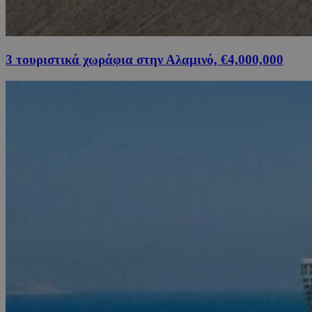
3 τουριστικά χωράφια στην Αλαμινό, €4,000,000