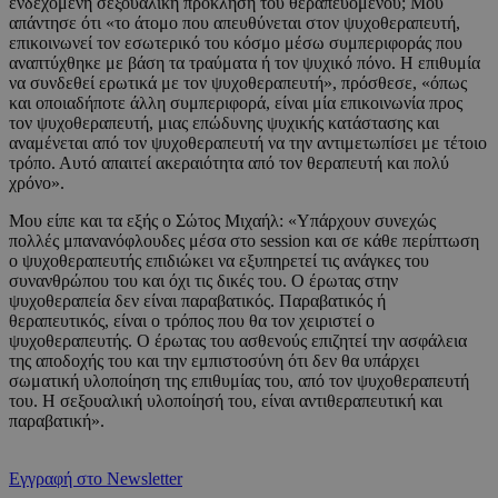
ενδεχόμενη σεξουαλική πρόκληση του θεραπευόμενου; Μου
απάντησε ότι «το άτομο που απευθύνεται στον ψυχοθεραπευτή,
επικοινωνεί τον εσωτερικό του κόσμο μέσω συμπεριφοράς που
αναπτύχθηκε με βάση τα τραύματα ή τον ψυχικό πόνο. Η επιθυμία
να συνδεθεί ερωτικά με τον ψυχοθεραπευτή», πρόσθεσε, «όπως
και οποιαδήποτε άλλη συμπεριφορά, είναι μία επικοινωνία προς
τον ψυχοθεραπευτή, μιας επώδυνης ψυχικής κατάστασης και
αναμένεται από τον ψυχοθεραπευτή να την αντιμετωπίσει με τέτοιο
τρόπο. Αυτό απαιτεί ακεραιότητα από τον θεραπευτή και πολύ
χρόνο».
Μου είπε και τα εξής ο Σώτος Μιχαήλ: «Υπάρχουν συνεχώς
πολλές μπανανόφλουδες μέσα στο session και σε κάθε περίπτωση
ο ψυχοθεραπευτής επιδιώκει να εξυπηρετεί τις ανάγκες του
συνανθρώπου του και όχι τις δικές του. Ο έρωτας στην
ψυχοθεραπεία δεν είναι παραβατικός. Παραβατικός ή
θεραπευτικός, είναι ο τρόπος που θα τον χειριστεί ο
ψυχοθεραπευτής. Ο έρωτας του ασθενούς επιζητεί την ασφάλεια
της αποδοχής του και την εμπιστοσύνη ότι δεν θα υπάρχει
σωματική υλοποίηση της επιθυμίας του, από τον ψυχοθεραπευτή
του. Η σεξουαλική υλοποίησή του, είναι αντιθεραπευτική και
παραβατική».
Εγγραφή στο Newsletter