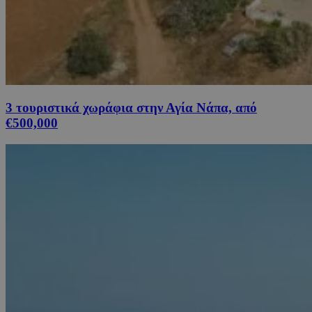
3 τουριστικά χωράφια στην Αγία Νάπα, από
€500,000