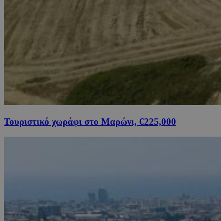
Τουριστικό χωράφι στο Μαρώνι, €225,000