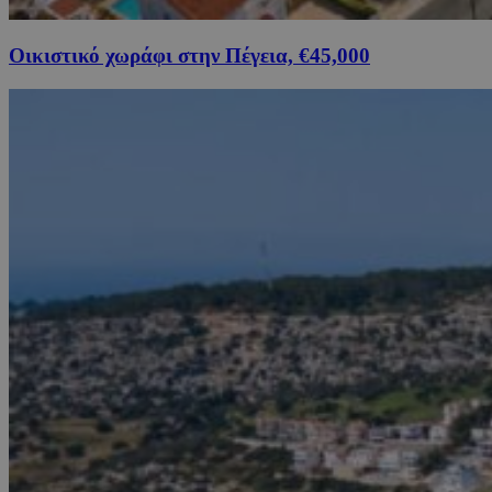
Οικιστικό χωράφι στην Πέγεια, €45,000