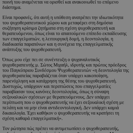
ποινή του αναμένεται να ορισθεί και ανακοινωθεί το επόμενο
διάστημα.
Είναι προφανές, ότι αυτή η υπόθεση ανατρέπει την ιδιωτικότητα
του ψυχοθεραπευτικού χώρου και μεταφέρει στη δημόσια
συζήτηση κρίσιμα ζητήματα στη σχέση ψυχοθεραπευτή και
θεραπευόμενου, όπως είναι το απαιτούμενο επίπεδο εκπαίδευσης
των επαγγελματιών, η λειτουργική δομή, η δεοντολογία, η
διαδικασία παραπόνων και η συνέχεια της επαγγελματικής
ανάπτυξης του ψυχοθεραπευτή.
Όπως μου είχε πει σε συνέντευξη ο ψυχαναλυτικός
ψυχοθεραπευτής μ. Σώτος Μιχαήλ, ιδρυτής και πρώτος πρόεδρος
του Παγκύπριου Συνδέσμου Ψυχοθεραπευτών «η δεοντολογία της
ψυχοθεραπείας παραβιάζεται όταν υπάρχει κακοποίηση,
παρενόχληση και κατάχρηση της θέσης του ψυχοθεραπευτή.
Δυστυχώς, υπάρχουν και περιπτώσεις που επαγγελματίες
παραβίασαν τους κανόνες δεοντολογίας, όπως η σύναψη
σεξουαλικών σχέσεων με θεραπευόμενους. Δεν υπάρχει
περίπτωση που ο ψυχοθεραπευτής να έχει σεξουαλική σχέση με
πελάτη και να μην είναι αντιδεοντολογική. Δεν υπάρχει καμιά
δικαιολογία. Έχει καθήκον ο ψυχοθεραπευτής να κρατήσει τη
σχέση καθαρά επαγγελματική».
Τον ρώτησα πώς πρέπει να αντιμετωπίσει ο ψυχοθεραπευτής,