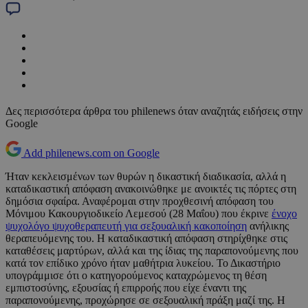
Δες περισσότερα άρθρα του philenews όταν αναζητάς ειδήσεις στην
Google
Add philenews.com on Google
Ήταν κεκλεισμένων των θυρών η δικαστική διαδικασία, αλλά η
καταδικαστική απόφαση ανακοινώθηκε με ανοικτές τις πόρτες στη
δημόσια σφαίρα. Αναφέρομαι στην προχθεσινή απόφαση του
Μόνιμου Κακουργιοδικείο Λεμεσού (28 Μαΐου) που έκρινε
ένοχο
ψυχολόγο ψυχοθεραπευτή για σεξουαλική κακοποίηση
ανήλικης
θεραπευόμενης του. Η καταδικαστική απόφαση στηρίχθηκε στις
καταθέσεις μαρτύρων, αλλά και της ίδιας της παραπονούμενης που
κατά τον επίδικο χρόνο ήταν μαθήτρια λυκείου. Το Δικαστήριο
υπογράμμισε ότι ο κατηγορούμενος καταχρώμενος τη θέση
εμπιστοσύνης, εξουσίας ή επιρροής που είχε έναντι της
παραπονούμενης, προχώρησε σε σεξουαλική πράξη μαζί της. Η