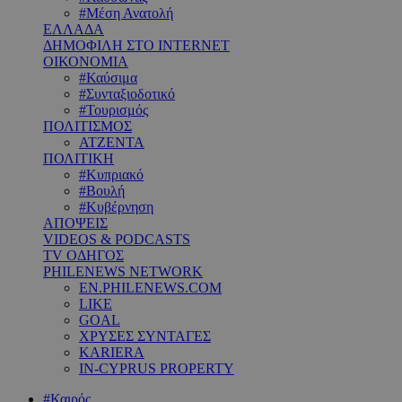
#Μέση Ανατολή
ΕΛΛΑΔΑ
ΔΗΜΟΦΙΛΗ ΣΤΟ INTERNET
ΟΙΚΟΝΟΜΙΑ
#Καύσιμα
#Συνταξιοδοτικό
#Τουρισμός
ΠΟΛΙΤΙΣΜΟΣ
ΑΤΖΕΝΤΑ
ΠΟΛΙΤΙΚΗ
#Κυπριακό
#Βουλή
#Κυβέρνηση
ΑΠΟΨΕΙΣ
VIDEOS & PODCASTS
TV ΟΔΗΓΟΣ
PHILENEWS NETWORK
EN.PHILENEWS.COM
LIKE
GOAL
ΧΡΥΣΕΣ ΣΥΝΤΑΓΕΣ
KARIERA
IN-CYPRUS PROPERTY
#Καιρός