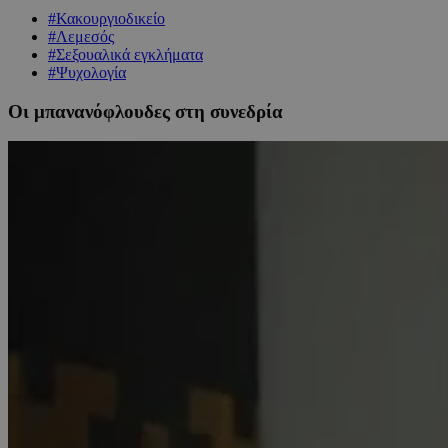
#Κακουργιοδικείο
#Λεμεσός
#Σεξουαλικά εγκλήματα
#Ψυχολογία
Οι μπανανόφλουδες στη συνεδρία