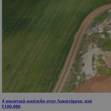
4 οικιστικά οικόπεδα στην Λακατάμεια, από
€100,000