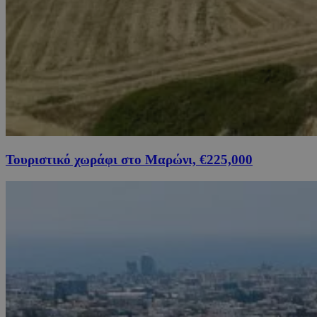
Τουριστικό χωράφι στο Μαρώνι, €225,000