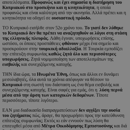
αποτελέσματα.
Προφανώς και έχει σημασία η διατήρηση του
Κυπριακού στο προσκήνιο και η κινητικότητα
, η οποία
προφανώς και είναι καλύτερη από την ακινησία. Αλλά πρέπει και η
κινητικότητα να οδηγεί σε
ουσιαστική πρόοδο.
ΤΟ Κυπριακό εισήλθε στον 52ο χρόνο του.
Το γιατί δεν λύθηκε
το Κυπριακό δεν θα πρέπει να αναζητηθούν οι λόγοι στη στάση
της ελληνικής πλευράς
. Λάθη έγιναν, υποχωρήσεις επίσης,
ωστόσο, οι όποιες προσπάθειες
φθάνουν
μέχρι ένα σημείο και
προσκρούουν στην
τουρκική αδιαλλαξία
. Η Τουρκία εμποδίζει
την επίτευξη συμφωνίας
καθώς ζητά όλο και περισσότερες
υποχωρήσεις.
Ζητά νομιμοποίηση των αποτελεσμάτων της
εισβολής
και συνεχιζόμενης κατοχής.
ΤΗΝ ίδια ώρα, τα
Ηνωμένα Έθνη,
όπως και άλλοι εν δυνάμει
μεσολαβητές, όλα αυτά τα χρόνια απέφυγαν να θέσουν το
Κυπριακό
στη σωστή του διάσταση ως ένα θέμα εισβολής και
συνεχιζόμενης κατοχής. Είναι σαφές για εμάς, ότι η
λύση περνά
μέσα από την άρση των κατοχικών δεδομένων
. Τίποτε
περισσότερο, τίποτε λιγότερο.
ΕΑΝ μια διαδικασία διαπραγματεύσεων
δεν αγγίξει την ουσία
του ζητήματος
πώς, άραγε, θα προχωρήσει προς την κατεύθυνση
επίτευξης συμφωνίας; Εκτός κι εάν εννοούν πως λύση θα
επιτευχθεί μέσα από
Μέτρα Οικοδόμησης Εμπιστοσύνης
και διά