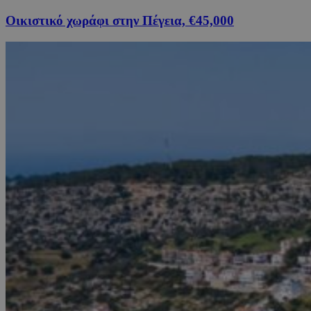
Οικιστικό χωράφι στην Πέγεια, €45,000