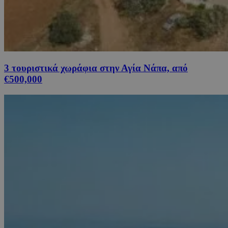
3 τουριστικά χωράφια στην Αγία Νάπα, από
€500,000