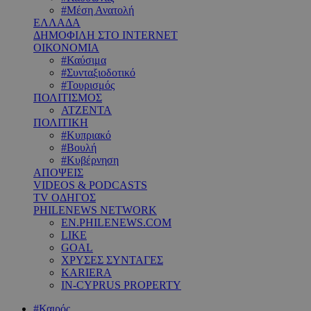
#Μέση Ανατολή
ΕΛΛΑΔΑ
ΔΗΜΟΦΙΛΗ ΣΤΟ INTERNET
ΟΙΚΟΝΟΜΙΑ
#Καύσιμα
#Συνταξιοδοτικό
#Τουρισμός
ΠΟΛΙΤΙΣΜΟΣ
ΑΤΖΕΝΤΑ
ΠΟΛΙΤΙΚΗ
#Κυπριακό
#Βουλή
#Κυβέρνηση
ΑΠΟΨΕΙΣ
VIDEOS & PODCASTS
TV ΟΔΗΓΟΣ
PHILENEWS NETWORK
EN.PHILENEWS.COM
LIKE
GOAL
ΧΡΥΣΕΣ ΣΥΝΤΑΓΕΣ
KARIERA
IN-CYPRUS PROPERTY
#Καιρός