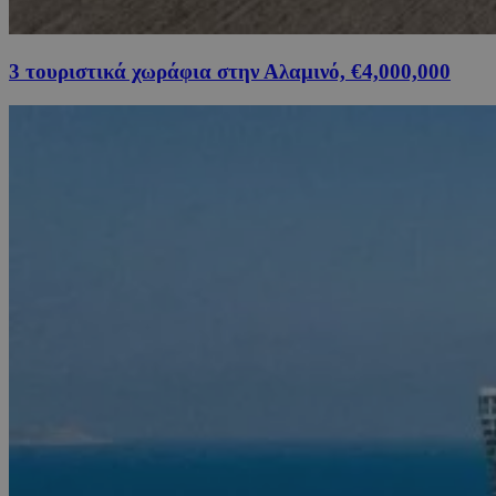
3 τουριστικά χωράφια στην Αλαμινό, €4,000,000