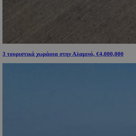
3 τουριστικά χωράφια στην Αλαμινό, €4,000,000