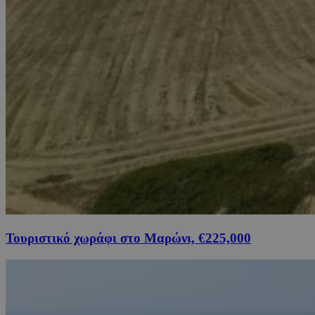
Τουριστικό χωράφι στο Μαρώνι, €225,000