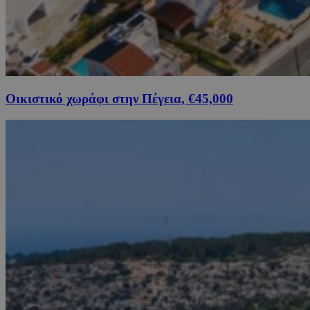
Οικιστικό χωράφι στην Πέγεια, €45,000