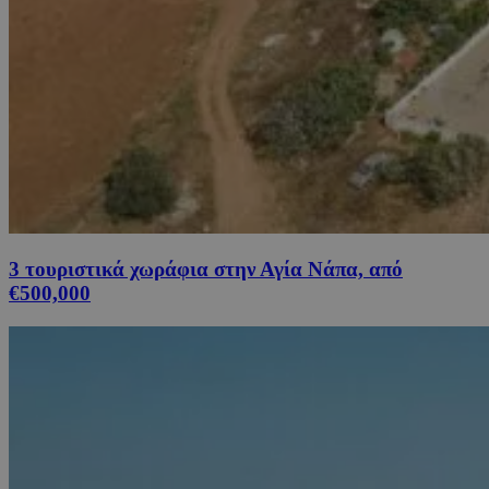
3 τουριστικά χωράφια στην Αγία Νάπα, από
€500,000