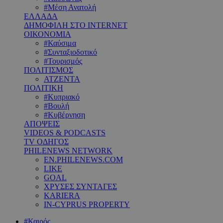
#Μέση Ανατολή
ΕΛΛΑΔΑ
ΔΗΜΟΦΙΛΗ ΣΤΟ INTERNET
ΟΙΚΟΝΟΜΙΑ
#Καύσιμα
#Συνταξιοδοτικό
#Τουρισμός
ΠΟΛΙΤΙΣΜΟΣ
ΑΤΖΕΝΤΑ
ΠΟΛΙΤΙΚΗ
#Κυπριακό
#Βουλή
#Κυβέρνηση
ΑΠΟΨΕΙΣ
VIDEOS & PODCASTS
TV ΟΔΗΓΟΣ
PHILENEWS NETWORK
EN.PHILENEWS.COM
LIKE
GOAL
ΧΡΥΣΕΣ ΣΥΝΤΑΓΕΣ
KARIERA
IN-CYPRUS PROPERTY
#Καιρός