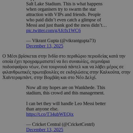
Salt Lake Stadium. This is what happens
when organisers try to swarm the star
attraction with VIPs and friends. People
who paid didn’t even catch a glimpse of
Messi and just thank god the mess didn’t…
pic.twitter.com/gAfcfx1WC6
— Vikrant Gupta (@vikrantgupta73)
December 13, 2025
Ο Μέσι βρίσκεται στην Ινδία στο περιθώριο περιοδείας κατά την
οποία έχει προγραμματιστεί να δει συναυλίες, σεμινάρια
ποδοσφαίρου νέων, ένα τουρνουά πάντελ και να λάβει μέρος σε
φιλανθρωπικές πρωτοβουλίες σε εκδηλώσεις στην Καλκούτα, στην
Χαϊντεραμπάντ, στην Βομβάη και στο Νέο Δελχί.
Now all my hopes are on Wankhede. This
stadium, this crowd and this management.
I can bet they will handle Leo Messi better
than anyone else.
https://t.co/T34ubWEQix
— Cricket Central (@CricketCentrl)
December 13, 2025