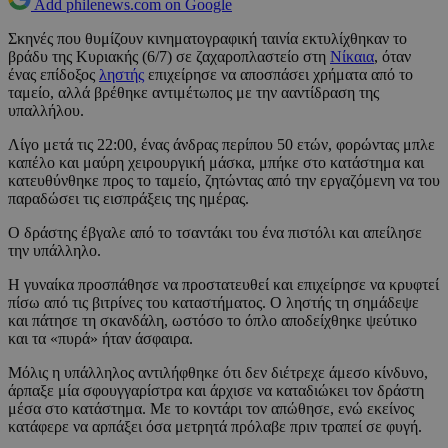
Add philenews.com on Google
Σκηνές που θυμίζουν κινηματογραφική ταινία εκτυλίχθηκαν το
βράδυ της Κυριακής (6/7) σε ζαχαροπλαστείο στη
Νίκαια
, όταν
ένας επίδοξος
ληστής
επιχείρησε να αποσπάσει χρήματα από το
ταμείο, αλλά βρέθηκε αντιμέτωπος με την ααντίδραση της
υπαλλήλου.
Λίγο μετά τις 22:00, ένας άνδρας περίπου 50 ετών, φορώντας μπλε
καπέλο και μαύρη χειρουργική μάσκα, μπήκε στο κατάστημα και
κατευθύνθηκε προς το ταμείο, ζητώντας από την εργαζόμενη να του
παραδώσει τις εισπράξεις της ημέρας.
Ο δράστης έβγαλε από το τσαντάκι του ένα πιστόλι και απείλησε
την υπάλληλο.
Η γυναίκα προσπάθησε να προστατευθεί και επιχείρησε να κρυφτεί
πίσω από τις βιτρίνες του καταστήματος. Ο ληστής τη σημάδεψε
και πάτησε τη σκανδάλη, ωστόσο το όπλο αποδείχθηκε ψεύτικο
και τα «πυρά» ήταν άσφαιρα.
Μόλις η υπάλληλος αντιλήφθηκε ότι δεν διέτρεχε άμεσο κίνδυνο,
άρπαξε μία σφουγγαρίστρα και άρχισε να καταδιώκει τον δράστη
μέσα στο κατάστημα. Με το κοντάρι τον απώθησε, ενώ εκείνος
κατάφερε να αρπάξει όσα μετρητά πρόλαβε πριν τραπεί σε φυγή.