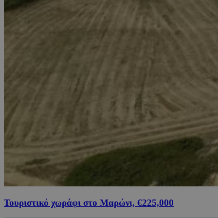
Τουριστικό χωράφι στο Μαρώνι, €225,000