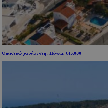
Οικιστικό χωράφι στην Πέγεια, €45,000