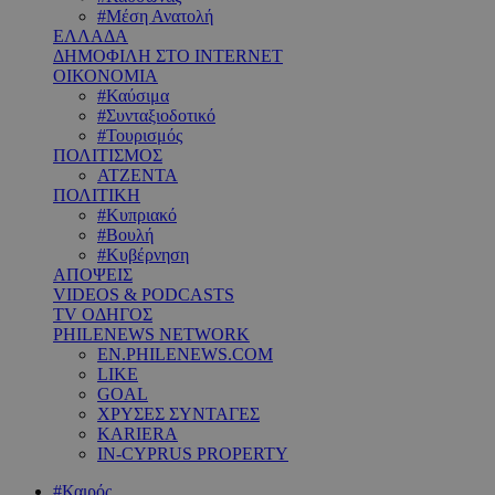
#Μέση Ανατολή
ΕΛΛΑΔΑ
ΔΗΜΟΦΙΛΗ ΣΤΟ INTERNET
ΟΙΚΟΝΟΜΙΑ
#Καύσιμα
#Συνταξιοδοτικό
#Τουρισμός
ΠΟΛΙΤΙΣΜΟΣ
ΑΤΖΕΝΤΑ
ΠΟΛΙΤΙΚΗ
#Κυπριακό
#Βουλή
#Κυβέρνηση
ΑΠΟΨΕΙΣ
VIDEOS & PODCASTS
TV ΟΔΗΓΟΣ
PHILENEWS NETWORK
EN.PHILENEWS.COM
LIKE
GOAL
ΧΡΥΣΕΣ ΣΥΝΤΑΓΕΣ
KARIERA
IN-CYPRUS PROPERTY
#Καιρός