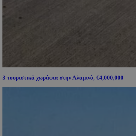
3 τουριστικά χωράφια στην Αλαμινό, €4,000,000