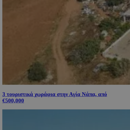
3 τουριστικά χωράφια στην Αγία Νάπα, από
€500,000