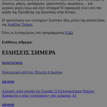
πτώσεις, ρίψεις, αρπάγματα, τρικλοποδιές, αιωρήσεις… και
μερικές φορές ίσως και λίγο πέταγμα! Η παραγωγή τελεί υπό την
αιγίδα της Πρεσβείας της Ιρλανδίας στην Κύπρο.
Η προπώληση των εισιτηρίων ξεκίνησε ήδη, μέσω της ιστοσελίδας
της
SoldOut Tickets:
Όλες οι λεπτομέρειες του προγράμματος
ΕΔΩ
.
ΕιδΗσεις σΗμερα:
ΕΙΔΗΣΕΙΣ ΣΗΜΕΡΑ
ΠΟΛΙΤΙΣΜΟΣ
Πολιτιστική ατζέντα, Πέμπτη 6 Ιουλίου
ΔΙΕΘΝΗ
Αλλαγές στην ηγεσία της Google: Ο Ελληνοκύπριος Ντέμης
Χασάμπης ο νέος «εγκέφαλος» του τμήματος AI
ΔΙΕΘΝΗ