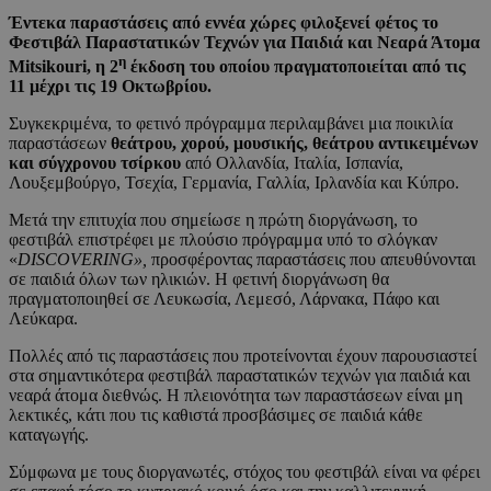
Έντεκα παραστάσεις από εννέα χώρες φιλοξενεί φέτος το
Φεστιβάλ Παραστατικών Τεχνών για Παιδιά και Νεαρά Άτομα
η
Mitsikouri, η 2
έκδοση του οποίου πραγματοποιείται από τις
11 μέχρι τις 19 Οκτωβρίου.
Συγκεκριμένα, το φετινό πρόγραμμα περιλαμβάνει μια ποικιλία
παραστάσεων
θεάτρου, χορού, μουσικής, θεάτρου αντικειμένων
και σύγχρονου τσίρκου
από Ολλανδία, Ιταλία, Ισπανία,
Λουξεμβούργο, Τσεχία, Γερμανία, Γαλλία, Ιρλανδία και Κύπρο.
Μετά την επιτυχία που σημείωσε η πρώτη διοργάνωση, το
φεστιβάλ επιστρέφει με πλούσιο πρόγραμμα υπό το σλόγκαν
«
DISCOVERING»,
προσφέροντας παραστάσεις που απευθύνονται
σε παιδιά όλων των ηλικιών. Η φετινή διοργάνωση θα
πραγματοποιηθεί σε Λευκωσία, Λεμεσό, Λάρνακα, Πάφο και
Λεύκαρα.
Πολλές από τις παραστάσεις που προτείνονται έχουν παρουσιαστεί
στα σημαντικότερα φεστιβάλ παραστατικών τεχνών για παιδιά και
νεαρά άτομα διεθνώς. Η πλειονότητα των παραστάσεων είναι μη
λεκτικές, κάτι που τις καθιστά προσβάσιμες σε παιδιά κάθε
καταγωγής.
Σύμφωνα με τους διοργανωτές, στόχος του φεστιβάλ είναι να φέρει