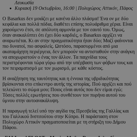
Λευκωσία
Κυριακή 19 Οκτωβρίου, 16:00 | Πολυχώρος Αττικόν, Πάφος
Ο Basarkus δεν μοιάζει με κανένα άλλο πλάσμα! Ένα ον με δύο
κεφάλια και πολλά πόδια, διαθέτει επίσης πολυάριθμα χέρια. Είναι
χαρούμενο έτσι, σε απόλυτη αρμονία με τον εαυτό του. Όμως,
όταν ανακαλύπτει ότι έχει δύο καρδιές, ο Basarkus αρχίζει να
αναρωτιέται. Κι αν στην πραγματικότητα ήταν δύο; Μαζί φαίνονται
πιο δυνατοί, πιο ασφαλείς. Ωστόσο, παρασυρμένοι από μια
ακαταμάχητη περιέργεια, δεν μπορούν να αντισταθούν στην ανάγκη
να αποχωριστούν ο ένας τον άλλον. Τα παιχνίδια τους
περιστρέφονται τώρα γύρω από την υπέρβαση των φόβων τους και
τον πειραματισμό με τον χωρισμό, με κάθε κόστος.
Η αναζήτηση της ταυτότητας και η έννοια της υβριδικότητας
βρίσκονται στο επίκεντρο αυτής της ιστορίας. Πού αρχίζει και πού
τελειώνει το σώμα μου; Ποιος είναι αυτός που δεν είμαι εγώ;
Τόσες πολλές ερωτήσεις που συνθέτουν τον πυρήνα αυτού του
ύμνου στην αυτοανακάλυψη.
Η παραγωγή τελεί υπό την αιγίδα της Πρεσβείας της Γαλλίας και
του Γαλλικού Ινστιτούτου στην Κύπρο. Η παράσταση στον
Πολυχώρο Αττικόν πραγματοποιείται με τη στήριξη του Δήμου
Πάφου.