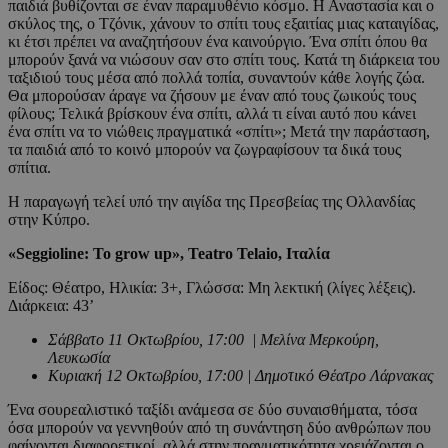
παιδιά βυθίζονται σε έναν παραμυθένιο κόσμο. Η Αναστασία και ο
σκύλος της, ο Τζόνικ, χάνουν το σπίτι τους εξαιτίας μιας καταιγίδας,
κι έτσι πρέπει να αναζητήσουν ένα καινούργιο. Ένα σπίτι όπου θα
μπορούν ξανά να νιώσουν σαν στο σπίτι τους. Κατά τη διάρκεια του
ταξιδιού τους μέσα από πολλά τοπία, συναντούν κάθε λογής ζώα.
Θα μπορούσαν άραγε να ζήσουν με έναν από τους ζωικούς τους
φίλους; Τελικά βρίσκουν ένα σπίτι, αλλά τι είναι αυτό που κάνει
ένα σπίτι να το νιώθεις πραγματικά «σπίτι»; Μετά την παράσταση,
τα παιδιά από το κοινό μπορούν να ζωγραφίσουν τα δικά τους
σπίτια.
Η παραγωγή τελεί υπό την αιγίδα της Πρεσβείας της Ολλανδίας
στην Κύπρο.
«Seggioline: To grow up», Teatro Telaio,
Ιταλία
Είδος: Θέατρο, Ηλικία: 3+, Γλώσσα: Μη λεκτική (λίγες λέξεις).
Διάρκεια: 43’
Σάββατο 11 Οκτωβρίου, 17:00 | Μελίνα Μερκούρη,
Λευκωσία
Κυριακή 12 Οκτωβρίου, 17:00 | Δημοτικό Θέατρο Λάρνακας
Ένα σουρεαλιστικό ταξίδι ανάμεσα σε δύο συναισθήματα, τόσα
όσα μπορούν να γεννηθούν από τη συνάντηση δύο ανθρώπων που
φαίνονται διαφορετικοί, αλλά στην πραγματικότητα χρειάζονται ο