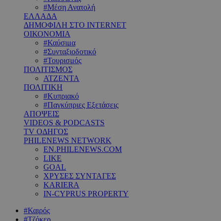
#Μέση Ανατολή
ΕΛΛΑΔΑ
ΔΗΜΟΦΙΛΗ ΣΤΟ INTERNET
ΟΙΚΟΝΟΜΙΑ
#Καύσιμα
#Συνταξιοδοτικό
#Τουρισμός
ΠΟΛΙΤΙΣΜΟΣ
ΑΤΖΕΝΤΑ
ΠΟΛΙΤΙΚΗ
#Κυπριακό
#Παγκύπριες Εξετάσεις
ΑΠΟΨΕΙΣ
VIDEOS & PODCASTS
TV ΟΔΗΓΟΣ
PHILENEWS NETWORK
EN.PHILENEWS.COM
LIKE
GOAL
ΧΡΥΣΕΣ ΣΥΝΤΑΓΕΣ
KARIERA
IN-CYPRUS PROPERTY
#Καιρός
#Τζόκερ