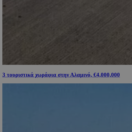
3 τουριστικά χωράφια στην Αλαμινό, €4,000,000