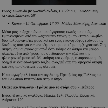
Είδος: Συναυλία με ζωντανό σχέδιο, Ηλικία: 9+, Γλώσσα: Μη
λεκτική, Διάρκεια: 50’
Κυριακή 12 Οκτωβρίου, 17:00 | Μελίνα Μερκούρη, Λευκωσία
Μέσα μας υπάρχει πάντα μια σύγκρουση φωτός και σκιάς.
Εμπνευσμένοι από τον «
Διχασμένο Υποκόμη
»
του Ίταλο Καλβίνο,
δύο πολυοργανίστες μουσικοί και ένας εικονογράφος ενώνουν τις
δυνάμεις τους για να παντρέψουν τη μουσική με τη ζωγραφική. Στη
σκηνή, δημιουργούν ζωντανά έναν κόσμο σε άσπρο και μαύρο,
πλαισιωμένο από ήχους που συνδυάζουν την τζαζ και την
ηλεκτρονική μουσική. Με ποίηση και χιούμορ, η παράσταση μάς
οδηγεί σ’ ένα εσωτερικό ταξίδι, αναζητώντας την ομορφιά ακόμη
και στις πιο σκοτεινές μας πλευρές.
Η παραγωγή τελεί υπό την αιγίδα της Πρεσβείας της Γαλλίας και
του Γαλλικού Ινστιτούτου στην Κύπρο.
Θεατρικό Αναλόγιο «Γράψε μου το στόρι σου!»
,
Κύπρος
Είδος: Θεατρικό αναλόγιο, Ηλικία: 12+, Γλώσσα: Ελληνικά,
Διάρκεια: 120’
Τετάρτη 15 Οκτωβρίου, 20:00 | Μελίνα Μερκούρη, Λευκωσία