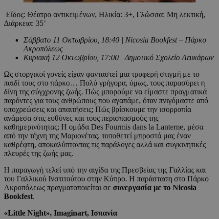
Είδος: Θέατρο αντικειμένων, Ηλικία: 3+, Γλώσσα: Μη λεκτική,
Διάρκεια: 35’
Σάββατο 11 Οκτωβρίου, 18:40 | Nicosia Bookfest – Πάρκο
Ακροπόλεως
Κυριακή 12 Οκτωβρίου, 17:00 | Δημοτικό Σχολείο Λευκάρων
Ως στοργικοί γονείς είχαν φανταστεί μια τρυφερή στιγμή με το
παιδί τους στο πάρκο… Πολύ γρήγορα, όμως, τους παρασύρει η
δίνη της σύγχρονης ζωής. Πώς μπορούμε να είμαστε πραγματικά
παρόντες για τους ανθρώπους που αγαπάμε, όταν πνιγόμαστε από
υποχρεώσεις και απαιτήσεις; Πώς βρίσκουμε την ισορροπία
ανάμεσα στις ευθύνες και τους περισπασμούς της
καθημερινότητας; Η ομάδα Des Fourmis dans la Lanterne, μέσα
από την τέχνη της Μαριονέτας, τοποθετεί μπροστά μας έναν
καθρέφτη, αποκαλύπτοντας τις παράλογες αλλά και συγκινητικές
πλευρές της ζωής μας.
Η παραγωγή τελεί υπό την αιγίδα της Πρεσβείας της Γαλλίας και
του Γαλλικού Ινστιτούτου στην Κύπρο. Η παράσταση στο Πάρκο
Ακροπόλεως πραγματοποιείται σε
συνεργασία με το Nicosia
Bookfest
.
«
Little Night
»,
Imaginart
,
Ισπανία