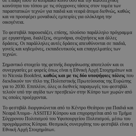
σε επαφή τόσο το κυπριακό κοινό όσο και την καλλιτεχνική
κοινότητα του τόπου με τις σύγχρονες τάσεις στον τομέα των
παραστατικών τεχνών για παιδιά και νεαρά άτομα διεθνώς, καθώς
και να προσφέρει μοναδικές εμπειρίες για ολόκληρη την
οικογένεια.
Το φεστιβάλ παρουσιάζει, επίσης, πλούσιο παράλληλο πρόγραμμα
με εργαστήρια, διαλέξεις, σεμινάρια, συζητήσεις και άλλες
δράσεις. Οι παράλληλες αυτές δράσεις απευθύνονται σε παιδιά,
γονείς και κηδεμόνες, εκπαιδευτικούς και επαγγελματίες των
τεχνών.
Σημαντικό στοιχείο της φετινής διοργάνωσης αποτελούν και οι
συνεργασίες με φορείς όπως είναι η Εθνική Αρχή Στοιχημάτων και
το Nicosia Bookfest,
καθώς και με τις δύο υποψήφιες πόλεις
που
διεκδικούν τον τίτλο της Πολιτιστικής Πρωτεύουσας της Ευρώπης
για το 2030. Επιπλέον, όλες οι διεθνείς παραγωγές του φεστιβάλ
τελούν υπό την αιγίδα των πρεσβειών στην Κύπρο των χωρών από
τις οποίες προέρχονται.
Το φεστιβάλ διοργανώνεται από το Κέντρο Θεάτρου για Παιδιά και
Νεαρά Άτομα– ASSITEJ Κύπρου και επιχορηγείται από το Τμήμα
Σύγχρονου Πολιτισμού του Υφυπουργείου Πολιτισμού, μέσω του
προγράμματος Κύπρια. Θεσμικός συνεργάτης του φεστιβάλ είναι η
Εθνική Αρχή Στοιχημάτων.